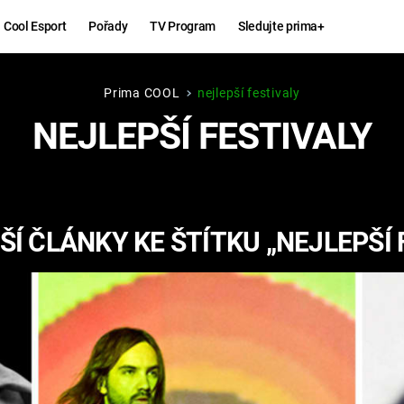
Cool Esport
Pořady
TV Program
Sledujte prima+
Prima COOL
nejlepší festivaly
Hry
Zábava
NEJLEPŠÍ FESTIVALY
MAFIA
ZÁBAVN
GALERI
GTA 6
NEJLEP
Í ČLÁNKY KE ŠTÍTKU „NEJLEPŠÍ 
KINGDOM
KOMEDI
COME:
DELIVERANCE
CHUCK
NORRIS
ESPORT
DEADP