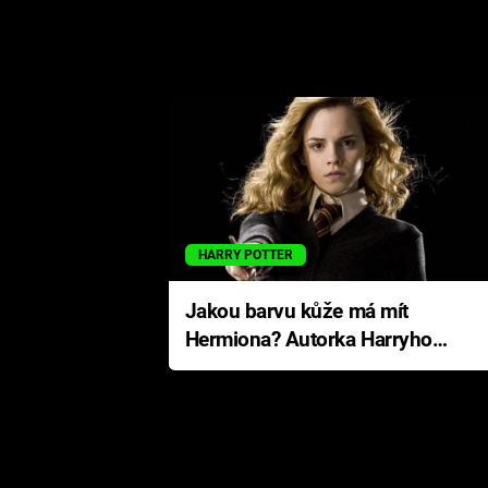
HARRY POTTER
Jakou barvu kůže má mít
Hermiona? Autorka Harryho
Pottera přišla s ráznou
odpovědí