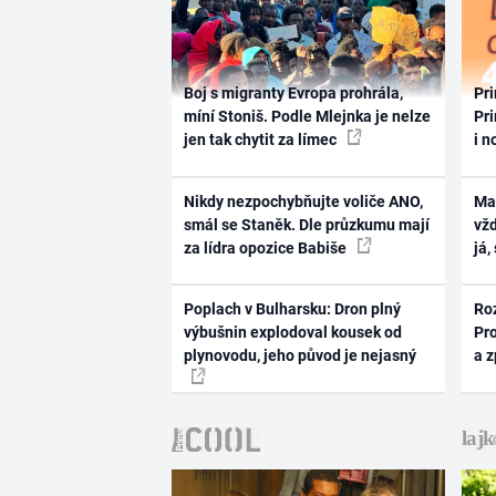
Boj s migranty Evropa prohrála,
Pri
míní Stoniš. Podle Mlejnka je nelze
Pri
jen tak chytit za límec
i n
Nikdy nezpochybňujte voliče ANO,
Ma
smál se Staněk. Dle průzkumu mají
vž
za lídra opozice Babiše
já,
Poplach v Bulharsku: Dron plný
Ro
výbušnin explodoval kousek od
Pr
plynovodu, jeho původ je nejasný
a 