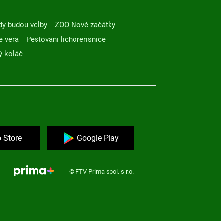
dy budou volby
ZOO Nové začátky
e vera
Pěstování lichořeřišnice
ý koláč
 Store
Google Play
© FTV Prima spol. s r.o.