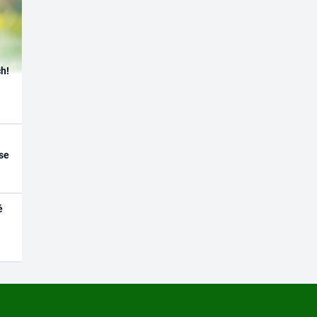
h!
se
é