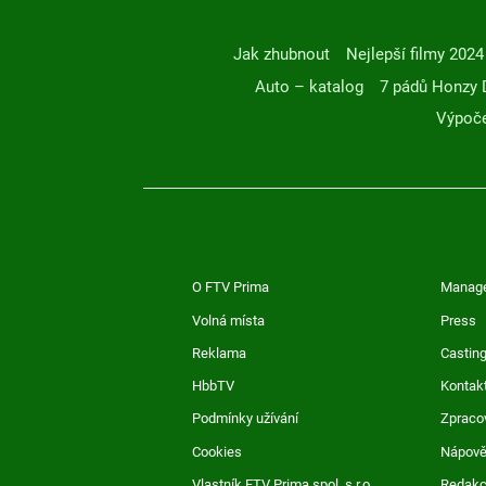
Jak zhubnout
Nejlepší filmy 2024
Auto – katalog
7 pádů Honzy 
Výpoče
O FTV Prima
Manag
Volná místa
Press
Reklama
Casting
HbbTV
Kontak
Podmínky užívání
Zpraco
Cookies
Nápov
Vlastník FTV Prima spol. s r.o.
Redak