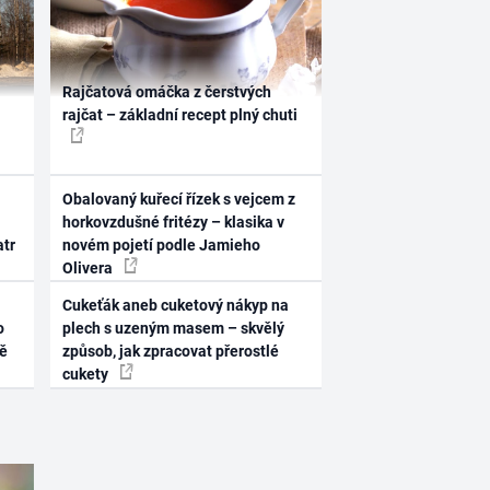
Rajčatová omáčka z čerstvých
rajčat – základní recept plný chuti
Obalovaný kuřecí řízek s vejcem z
horkovzdušné fritézy – klasika v
atr
novém pojetí podle Jamieho
Olivera
Cukeťák aneb cuketový nákyp na
o
plech s uzeným masem – skvělý
ně
způsob, jak zpracovat přerostlé
cukety