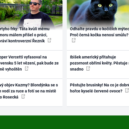
rtyho frky: Táta kvůli mému
Odhalte pravdu o kočičích mýtec
oru málem přišel o práci,
Proč černá kočka nenosí smůlu?
práví kontroverzní Řezník
per Vercetti vyfasoval na
Ibišek americký přitahuje
vensku 5 let vězení, pak bude ze
pozornost obřími květy. Pěstuje 
mě vyhoštěn
snadno
vý objev Kazmy? Blondýnka se s
Pěstujte brusinky! Na co je dobr
 vodí za ruce a fotí se na místě
hořce kyselé červené ovoce?
ko Rosecká