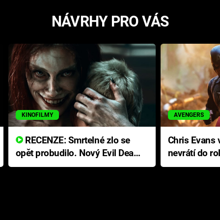
NÁVRHY PRO VÁS
KINOFILMY
AVENGERS
RECENZE: Smrtelné zlo se
Chris Evans v
opět probudilo. Nový Evil Dead
nevrátí do ro
přichází s neodolatelnou
Ameriky
hororovou nabídkou