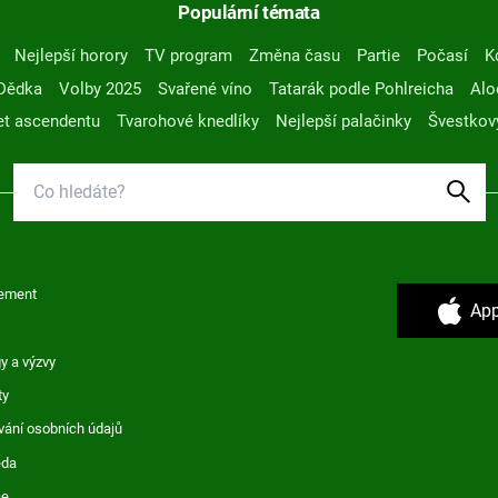
Populární témata
Nejlepší horory
TV program
Změna času
Partie
Počasí
K
Dědka
Volby 2025
Svařené víno
Tatarák podle Pohlreicha
Alo
t ascendentu
Tvarohové knedlíky
Nejlepší palačinky
Švestkov
ement
App
y a výzvy
ty
vání osobních údajů
ěda
ce