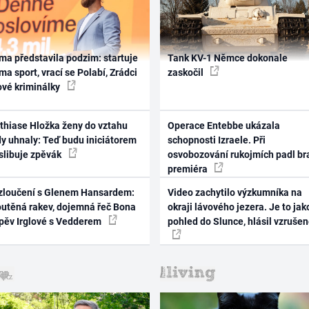
ma představila podzim: startuje
Tank KV-1 Němce dokonale
ma sport, vrací se Polabí, Zrádci
zaskočil
ové kriminálky
thiase Hložka ženy do vztahu
Operace Entebbe ukázala
dy uhnaly: Teď budu iniciátorem
schopnosti Izraele. Při
 slibuje zpěvák
osvobozování rukojmích padl br
premiéra
zloučení s Glenem Hansardem:
Video zachytilo výzkumníka na
outěná rakev, dojemná řeč Bona
okraji lávového jezera. Je to jak
zpěv Irglové s Vedderem
pohled do Slunce, hlásil vzruše