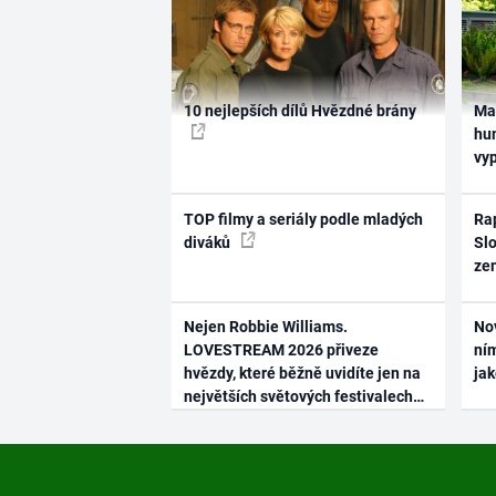
10 nejlepších dílů Hvězdné brány
Ma
hum
vy
TOP filmy a seriály podle mladých
Rap
diváků
Slo
ze
Nejen Robbie Williams.
No
LOVESTREAM 2026 přiveze
ním
hvězdy, které běžně uvidíte jen na
ja
největších světových festivalech