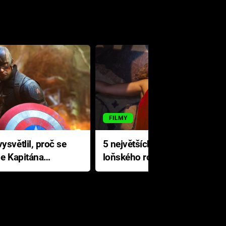
FILMY
ysvětlil, proč se
5 největších propadáků
le Kapitána
loňského roku: Disney na
jediné katastrofě prodělal 200
milionů dolarů