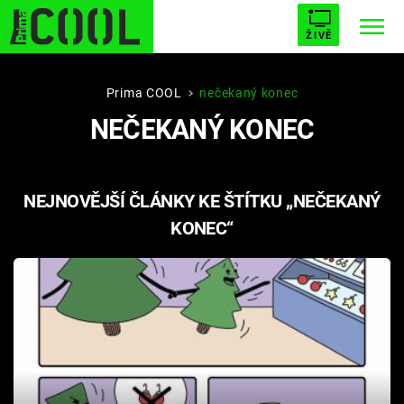
ŽIVĚ
STARHOUSE
BUFFY, PŘEMOŽITELKA UPÍRŮ
Trendy:
Prima COOL
nečekaný konec
NEČEKANÝ KONEC
ESCAPE
PLNEJ KOTEL
AVENGERS 5
NEJNOVĚJŠÍ ČLÁNKY KE ŠTÍTKU „NEČEKANÝ
KONEC“
Témata
Filmy
Seriály
Hry