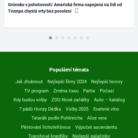
Grónsko v pohotovosti: Americká firma napojená na lidi od
Trumpa chystá vrty bez povolení
Populární témata
Jak zhubnout
Nejlepší filmy 2024
Nejlepší horory
TV program
Změna času
Partie
Počasí
Kdy budou volby
ZOO Nové začátky
Auto – katalog
7 pádů Honzy Dědka
Volby 2025
Svařené víno
Tatarák podle Pohlreicha
Aloe vera
Pěstování lichořeřišnice
Výpočet ascendentu
Tvarohové knedlíky
Nejlepší palačinky