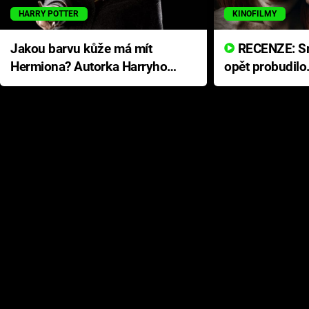
HARRY POTTER
KINOFILMY
Jakou barvu kůže má mít
RECENZE: Smrtelné zlo se
Hermiona? Autorka Harryho
opět probudilo
Pottera přišla s ráznou
přichází s neo
odpovědí
hororovou nab