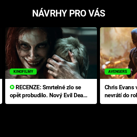
NÁVRHY PRO VÁS
KINOFILMY
AVENGERS
RECENZE: Smrtelné zlo se
Chris Evans v
opět probudilo. Nový Evil Dead
nevrátí do ro
přichází s neodolatelnou
Ameriky
hororovou nabídkou