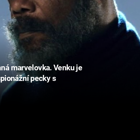
ná marvelovka. Venku je
 špionážní pecky s