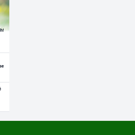
h!
se
é