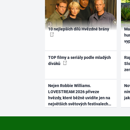
10 nejlepších dílů Hvězdné brány
Ma
hum
vy
TOP filmy a seriály podle mladých
Rap
diváků
Slo
ze
Nejen Robbie Williams.
No
LOVESTREAM 2026 přiveze
ním
hvězdy, které běžně uvidíte jen na
ja
největších světových festivalech