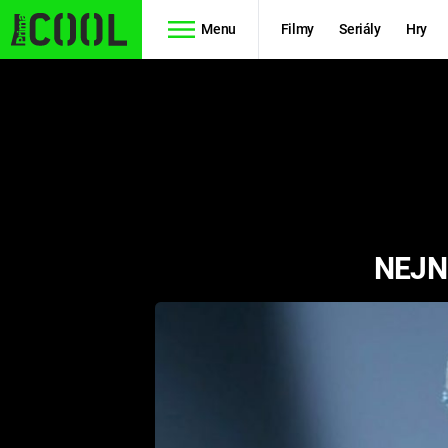
Menu
Filmy
Seriály
Hry
Seriály
Filmy
SIMPSONOVI
STAR WARS
HVĚZDNÁ
AVENGERS
BRÁNA
NEJN
RYCHLE A
TEORIE
ZBĚSILE 10
VELKÉHO
PREDÁTOR
TŘESKU
FUTURAMA