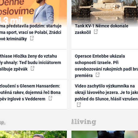
ma představila podzim: startuje
Tank KV-1 Němce dokonale
ma sport, vrací se Polabí, Zrádci
zaskočil
ové kriminálky
thiase Hložka ženy do vztahu
Operace Entebbe ukázala
dy uhnaly: Teď budu iniciátorem
schopnosti Izraele. Při
 slibuje zpěvák
osvobozování rukojmích padl br
premiéra
zloučení s Glenem Hansardem:
Video zachytilo výzkumníka na
outěná rakev, dojemná řeč Bona
okraji lávového jezera. Je to jak
zpěv Irglové s Vedderem
pohled do Slunce, hlásil vzruše