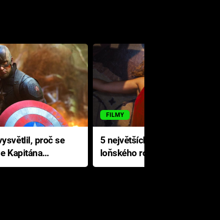
FILMY
ysvětlil, proč se
5 největších propadáků
le Kapitána
loňského roku: Disney na
jediné katastrofě prodělal 200
milionů dolarů