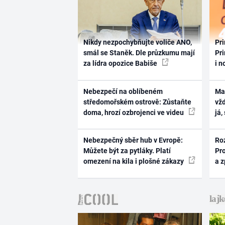
Nikdy nezpochybňujte voliče ANO,
Pri
smál se Staněk. Dle průzkumu mají
Pri
za lídra opozice Babiše
i n
Nebezpečí na oblíbeném
Ma
středomořském ostrově: Zůstaňte
vž
doma, hrozí ozbrojenci ve videu
já,
Nebezpečný sběr hub v Evropě:
Ro
Můžete být za pytláky. Platí
Pr
omezení na kila i plošné zákazy
a 