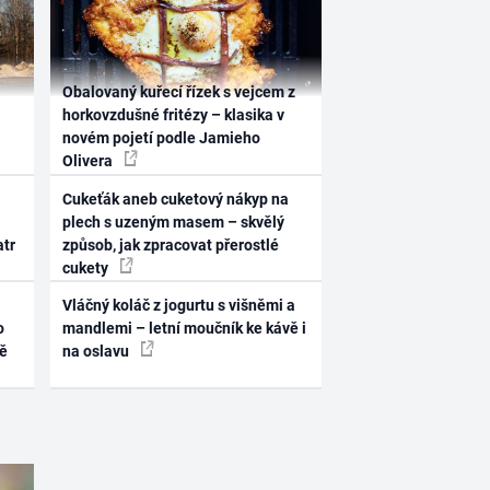
Obalovaný kuřecí řízek s vejcem z
horkovzdušné fritézy – klasika v
novém pojetí podle Jamieho
Olivera
Cukeťák aneb cuketový nákyp na
plech s uzeným masem – skvělý
atr
způsob, jak zpracovat přerostlé
cukety
Vláčný koláč z jogurtu s višněmi a
o
mandlemi – letní moučník ke kávě i
ně
na oslavu