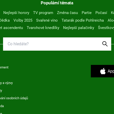
Populární témata
Nejlepší horory
TV program
Změna času
Partie
Počasí
K
Dědka
Volby 2025
Svařené víno
Tatarák podle Pohlreicha
Alo
t ascendentu
Tvarohové knedlíky
Nejlepší palačinky
Švestkov
ement
App
y a výzvy
ty
vání osobních údajů
ěda
ce