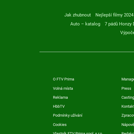
Jak zhubnout
Nejlepší filmy 2024
Auto – katalog
7 pádů Honzy 
Výpoče
O FTV Prima
Manag
Volná místa
Press
Reklama
Casting
HbbTV
Kontak
Podmínky užívání
Zpraco
Cookies
Nápov
Vlastník FTV Prima spol. s r.o.
Redak