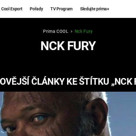
Cool Esport
Pořady
TV Program
Sledujte prima+
Prima COOL
Nck Fury
Hry
Zábava
NCK FURY
MAFIA
ZÁBAVN
GALERI
GTA 6
NEJLEP
OVĚJŠÍ ČLÁNKY KE ŠTÍTKU „NCK 
KINGDOM
KOMEDI
COME:
DELIVERANCE
CHUCK
NORRIS
ESPORT
DEADP