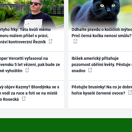
rtyho frky: Táta kvůli mému
Odhalte pravdu o kočičích mýtec
oru málem přišel o práci,
Proč černá kočka nenosí smůlu?
práví kontroverzní Řezník
per Vercetti vyfasoval na
Ibišek americký přitahuje
vensku 5 let vězení, pak bude ze
pozornost obřími květy. Pěstuje 
mě vyhoštěn
snadno
vý objev Kazmy? Blondýnka se s
Pěstujte brusinky! Na co je dobr
 vodí za ruce a fotí se na místě
hořce kyselé červené ovoce?
ko Rosecká