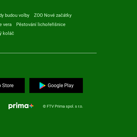
dy budou volby
ZOO Nové začátky
e vera
Pěstování lichořeřišnice
ý koláč
 Store
Google Play
© FTV Prima spol. s r.o.