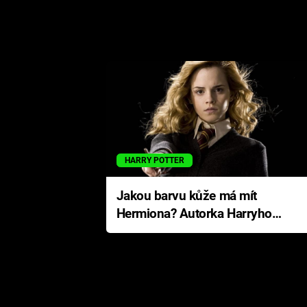
HARRY POTTER
Jakou barvu kůže má mít
Hermiona? Autorka Harryho
Pottera přišla s ráznou
odpovědí