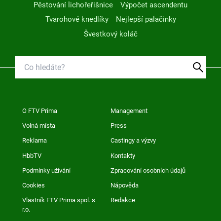
Pěstování lichořeřišnice
Výpočet ascendentu
Tvarohové knedlíky
Nejlepší palačinky
Švestkový koláč
O FTV Prima
Management
Volná místa
Press
Reklama
Castingy a výzvy
HbbTV
Kontakty
Podmínky užívání
Zpracování osobních údajů
Cookies
Nápověda
Vlastník FTV Prima spol. s
Redakce
r.o.