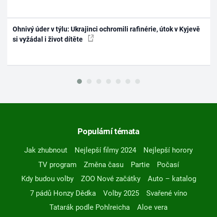
Ohnivý úder v týlu: Ukrajinci ochromili rafinérie, útok v Kyjevě
si vyžádal i život dítěte
Populární témata
Jak zhubnout
Nejlepší filmy 2024
Nejlepší horory
TV program
Změna času
Partie
Počasí
Kdy budou volby
ZOO Nové začátky
Auto – katalog
7 pádů Honzy Dědka
Volby 2025
Svařené víno
Tatarák podle Pohlreicha
Aloe vera