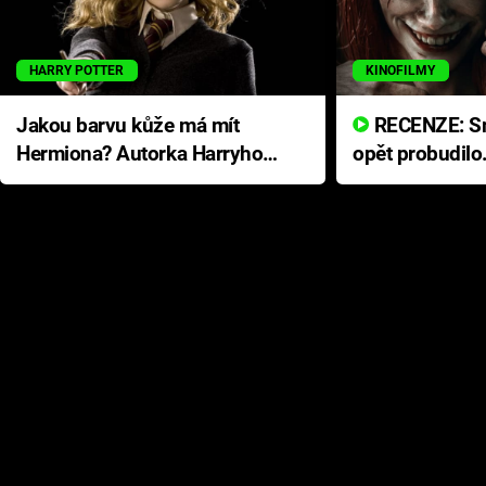
HARRY POTTER
KINOFILMY
Jakou barvu kůže má mít
RECENZE: Smrtelné zlo se
Hermiona? Autorka Harryho
opět probudilo
Pottera přišla s ráznou
přichází s neo
odpovědí
hororovou nab