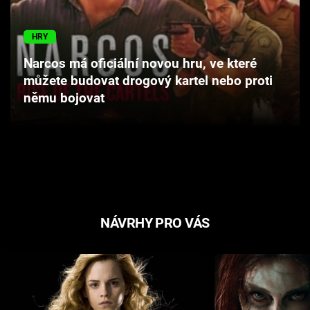
Cool Esport
HRY
Pořady
Narcos má oficiální novou hru, ve které
můžete budovat drogový kartel nebo proti
TV Program
němu bojovat
Sledujte prima+
Přihlášení
Sledujte nás
NÁVRHY PRO VÁS