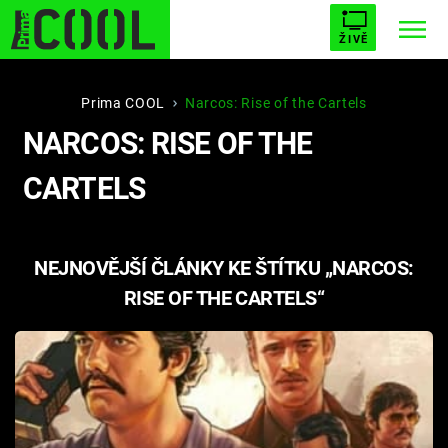
ŽIVĚ
STARHOUSE
BUFFY, PŘEMOŽITELKA UPÍRŮ
Trendy:
Prima COOL
Narcos: Rise of the Cartels
NARCOS: RISE OF THE
ESCAPE
PLNEJ KOTEL
AVENGERS 5
CARTELS
NEJNOVĚJŠÍ ČLÁNKY KE ŠTÍTKU „NARCOS:
Témata
RISE OF THE CARTELS“
Filmy
Seriály
Hry