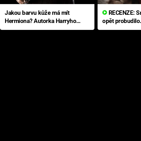
Jakou barvu kůže má mít
RECENZE: Smrtelné zlo se
Hermiona? Autorka Harryho
opět probudilo
Pottera přišla s ráznou
přichází s neo
odpovědí
hororovou nab