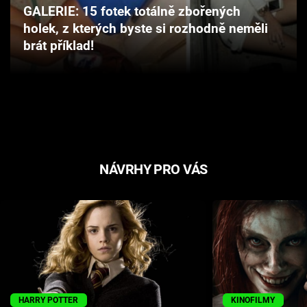
GALERIE: 15 fotek totálně zbořených
Cool Esport
holek, z kterých byste si rozhodně neměli
brát příklad!
Pořady
TV Program
Sledujte prima+
Přihlášení
NÁVRHY PRO VÁS
Sledujte nás
HARRY POTTER
KINOFILMY