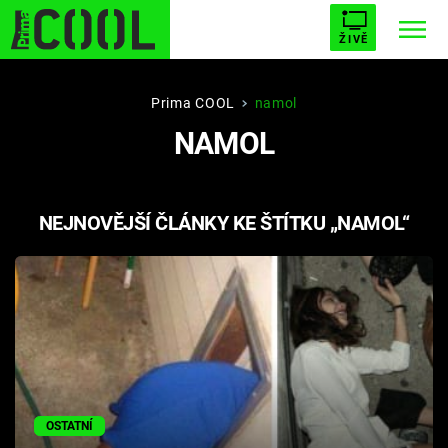
ŽIVĚ
STARHOUSE
BUFFY, PŘEMOŽITELKA UPÍRŮ
Trendy:
Prima COOL
namol
NAMOL
ESCAPE
PLNEJ KOTEL
AVENGERS 5
NEJNOVĚJŠÍ ČLÁNKY KE ŠTÍTKU „NAMOL“
Témata
Filmy
Seriály
Hry
OSTATNÍ