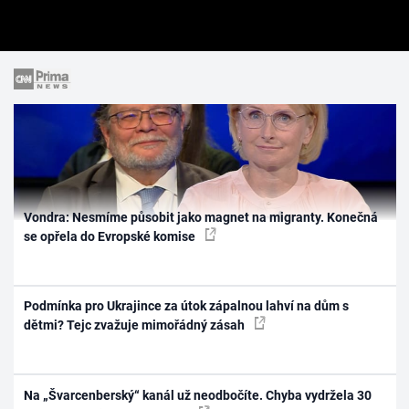
Vondra: Nesmíme působit jako magnet na migranty. Konečná
se opřela do Evropské komise
Podmínka pro Ukrajince za útok zápalnou lahví na dům s
dětmi? Tejc zvažuje mimořádný zásah
Na „Švarcenberský“ kanál už neodbočíte. Chyba vydržela 30