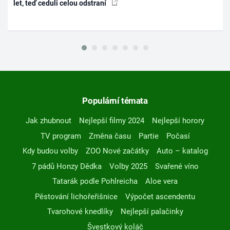
let, teď ceduli celou odstraní
Populární témata
Jak zhubnout
Nejlepší filmy 2024
Nejlepší horory
TV program
Změna času
Partie
Počasí
Kdy budou volby
ZOO Nové začátky
Auto – katalog
7 pádů Honzy Dědka
Volby 2025
Svařené víno
Tatarák podle Pohlreicha
Aloe vera
Pěstování lichořeřišnice
Výpočet ascendentu
Tvarohové knedlíky
Nejlepší palačinky
Švestkový koláč