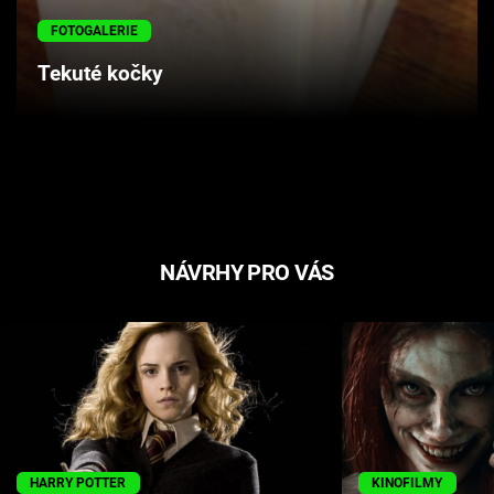
Cool Esport
FOTOGALERIE
Tekuté kočky
Pořady
TV Program
Sledujte prima+
Přihlášení
NÁVRHY PRO VÁS
Sledujte nás
HARRY POTTER
KINOFILMY