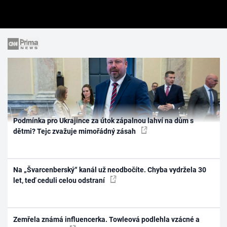
Podmínka pro Ukrajince za útok zápalnou lahví na dům s
dětmi? Tejc zvažuje mimořádný zásah
Na „Švarcenberský“ kanál už neodbočíte. Chyba vydržela 30
let, teď ceduli celou odstraní
Zemřela známá influencerka. Towleová podlehla vzácné a