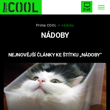
ŽIVĚ
STARHOUSE
BUFFY, PŘEMOŽITELKA UPÍRŮ
Trendy:
Prima COOL
nádoby
NÁDOBY
ESCAPE
PLNEJ KOTEL
AVENGERS 5
NEJNOVĚJŠÍ ČLÁNKY KE ŠTÍTKU „NÁDOBY“
Témata
Filmy
Seriály
Hry