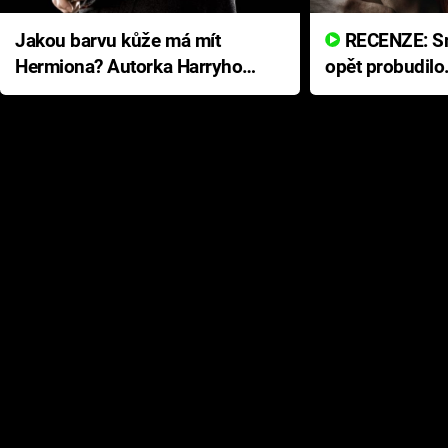
Jakou barvu kůže má mít
RECENZE: Smrtelné zlo se
Hermiona? Autorka Harryho
opět probudilo
Pottera přišla s ráznou
přichází s neo
odpovědí
hororovou nab