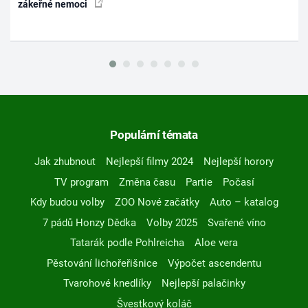
zákeřné nemoci
Populární témata
Jak zhubnout
Nejlepší filmy 2024
Nejlepší horory
TV program
Změna času
Partie
Počasí
Kdy budou volby
ZOO Nové začátky
Auto – katalog
7 pádů Honzy Dědka
Volby 2025
Svařené víno
Tatarák podle Pohlreicha
Aloe vera
Pěstování lichořeřišnice
Výpočet ascendentu
Tvarohové knedlíky
Nejlepší palačinky
Švestkový koláč