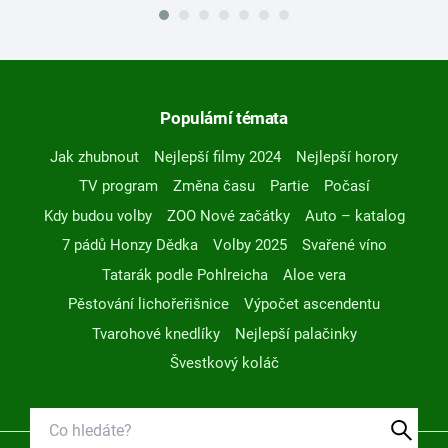
Populární témata
Jak zhubnout
Nejlepší filmy 2024
Nejlepší horory
TV program
Změna času
Partie
Počasí
Kdy budou volby
ZOO Nové začátky
Auto – katalog
7 pádů Honzy Dědka
Volby 2025
Svařené víno
Tatarák podle Pohlreicha
Aloe vera
Pěstování lichořeřišnice
Výpočet ascendentu
Tvarohové knedlíky
Nejlepší palačinky
Švestkový koláč