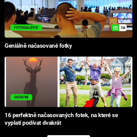
16
FOTOGALERIE
Geniálně načasované fotky
OSTATNÍ
16 perfektně načasovaných fotek, na které se
vyplatí podívat dvakrát