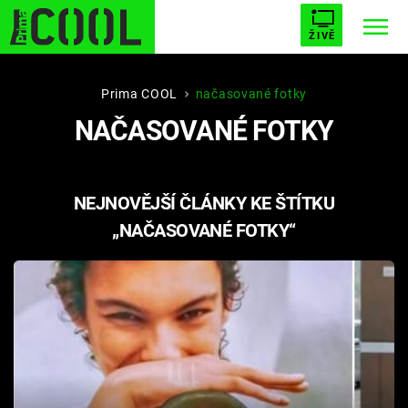
ŽIVĚ
STARHOUSE
BUFFY, PŘEMOŽITELKA UPÍRŮ
Trendy:
Prima COOL
načasované fotky
NAČASOVANÉ FOTKY
ESCAPE
PLNEJ KOTEL
AVENGERS 5
NEJNOVĚJŠÍ ČLÁNKY KE ŠTÍTKU
„NAČASOVANÉ FOTKY“
Témata
Filmy
Seriály
Hry