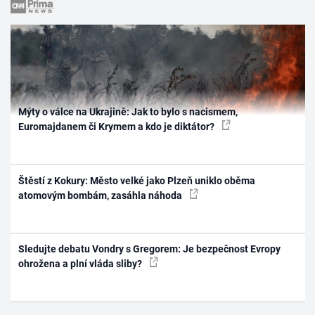
Mýty o válce na Ukrajině: Jak to bylo s nacismem,
Euromajdanem či Krymem a kdo je diktátor?
Štěstí z Kokury: Město velké jako Plzeň uniklo oběma
atomovým bombám, zasáhla náhoda
Sledujte debatu Vondry s Gregorem: Je bezpečnost Evropy
ohrožena a plní vláda sliby?