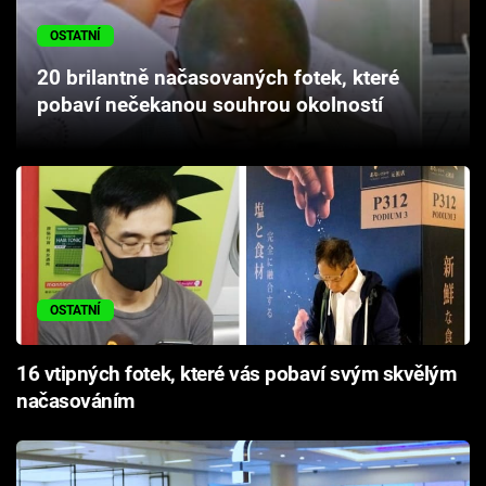
Cool Esport
OSTATNÍ
Pořady
20 brilantně načasovaných fotek, které
pobaví nečekanou souhrou okolností
TV Program
Sledujte prima+
Přihlášení
OSTATNÍ
Sledujte nás
16 vtipných fotek, které vás pobaví svým skvělým
načasováním