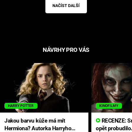
NAČÍST DALŠÍ
NÁVRHY PRO VÁS
HARRY POTTER
KINOFILMY
Jakou barvu kůže má mít
RECENZE: Smrtelné zlo se
Hermiona? Autorka Harryho
opět probudilo