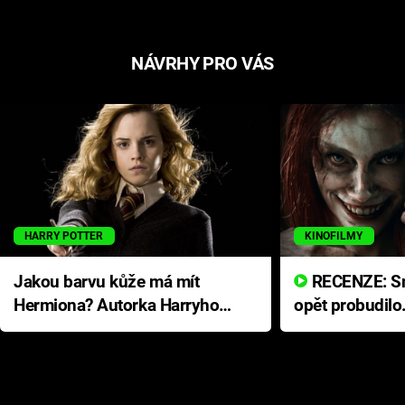
NÁVRHY PRO VÁS
HARRY POTTER
KINOFILMY
Jakou barvu kůže má mít
RECENZE: Smrtelné zlo se
Hermiona? Autorka Harryho
opět probudilo
Pottera přišla s ráznou
přichází s neo
odpovědí
hororovou nab