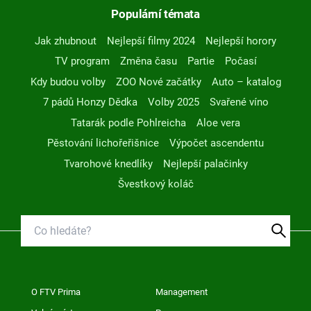
Populární témata
Jak zhubnout
Nejlepší filmy 2024
Nejlepší horory
TV program
Změna času
Partie
Počasí
Kdy budou volby
ZOO Nové začátky
Auto – katalog
7 pádů Honzy Dědka
Volby 2025
Svařené víno
Tatarák podle Pohlreicha
Aloe vera
Pěstování lichořeřišnice
Výpočet ascendentu
Tvarohové knedlíky
Nejlepší palačinky
Švestkový koláč
O FTV Prima
Management