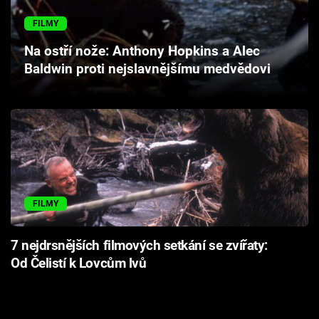
Cool Esport
FILMY
Pořady
Na ostří nože: Anthony Hopkins a Alec
Baldwin proti nejslavnějšímu medvědovi
TV Program
Sledujte prima+
Přihlášení
FILMY
Sledujte nás
7 nejdrsnějších filmových setkání se zvířaty:
Od Čelistí k Lovcům lvů