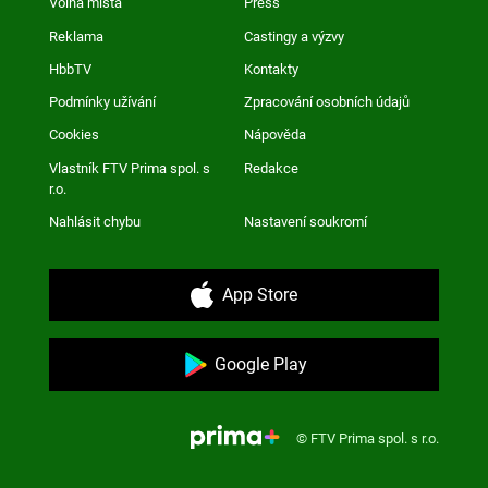
Volná místa
Press
Reklama
Castingy a výzvy
HbbTV
Kontakty
Podmínky užívání
Zpracování osobních údajů
Cookies
Nápověda
Vlastník FTV Prima spol. s
Redakce
r.o.
Nahlásit chybu
Nastavení soukromí
App Store
Google Play
© FTV Prima spol. s r.o.