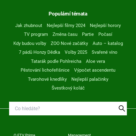
Populární témata
Jak zhubnout
Nejlepší filmy 2024
Nejlepší horory
TV program
Změna času
Partie
Počasí
Kdy budou volby
ZOO Nové začátky
Auto – katalog
7 pádů Honzy Dědka
Volby 2025
Svařené víno
Tatarák podle Pohlreicha
Aloe vera
Pěstování lichořeřišnice
Výpočet ascendentu
Tvarohové knedlíky
Nejlepší palačinky
Švestkový koláč
O FTV Prima
Management