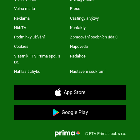
Volná místa
Press
Reklama
Castingy a výzvy
HbbTV
Kontakty
Podmínky užívání
Zpracování osobních údajů
Cookies
Nápověda
Vlastník FTV Prima spol. s
Redakce
r.o.
Nahlásit chybu
Nastavení soukromí
App Store
Google Play
© FTV Prima spol. s r.o.