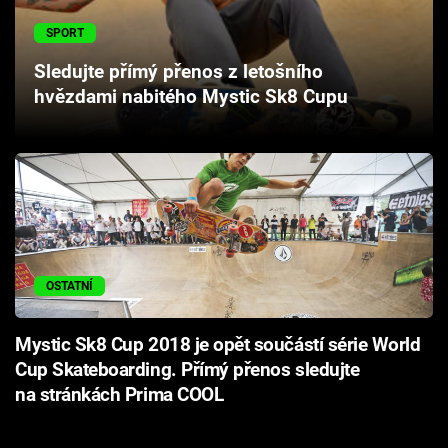
Cool Esport
SPORT
Pořady
Sledujte přímý přenos z letošního
hvězdami nabitého Mystic Sk8 Cupu
TV Program
Sledujte prima+
Přihlášení
OSTATNÍ
Sledujte nás
Mystic Sk8 Cup 2018 je opět součástí série World
Cup Skateboarding. Přímý přenos sledujte
na stránkách Prima COOL