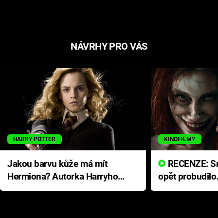
NÁVRHY PRO VÁS
HARRY POTTER
KINOFILMY
Jakou barvu kůže má mít
RECENZE: Smrtelné zlo se
Hermiona? Autorka Harryho
opět probudilo
Pottera přišla s ráznou
přichází s neo
odpovědí
hororovou nab