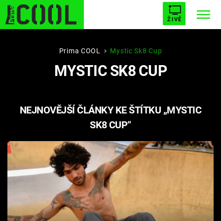
ŽIVĚ
STARHOUSE
BUFFY, PŘEMOŽITELKA UPÍRŮ
Trendy:
Prima COOL
Mystic Sk8 Cup
MYSTIC SK8 CUP
ESCAPE
PLNEJ KOTEL
AVENGERS 5
NEJNOVĚJŠÍ ČLÁNKY KE ŠTÍTKU „MYSTIC
SK8 CUP“
Témata
Filmy
Seriály
Hry