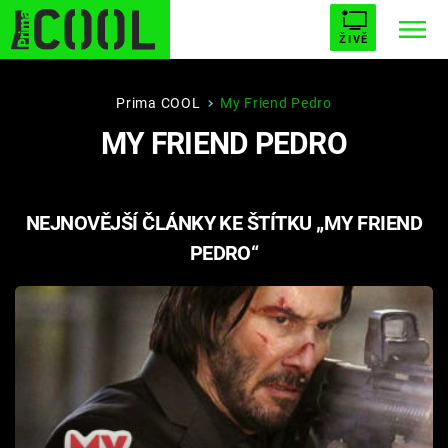
ŽIVĚ
STARHOUSE
BUFFY, PŘEMOŽITELKA UPÍRŮ
Trendy:
Prima COOL
My Friend Pedro
MY FRIEND PEDRO
ESCAPE
PLNEJ KOTEL
AVENGERS 5
NEJNOVĚJŠÍ ČLÁNKY KE ŠTÍTKU „MY FRIEND
PEDRO“
Témata
Filmy
Seriály
Hry