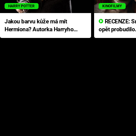
HARRY POTTER
KINOFILMY
Jakou barvu kůže má mít
RECENZE: Smrtelné zlo se
Hermiona? Autorka Harryho
opět probudilo
Pottera přišla s ráznou
přichází s neo
odpovědí
hororovou nab