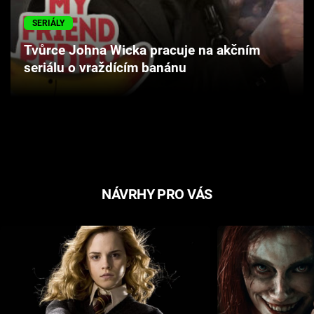
Cool Esport
SERIÁLY
Pořady
Tvůrce Johna Wicka pracuje na akčním
seriálu o vraždícím banánu
TV Program
Sledujte prima+
Přihlášení
NÁVRHY PRO VÁS
Sledujte nás