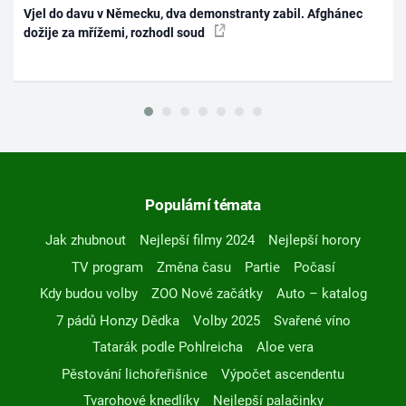
Vjel do davu v Německu, dva demonstranty zabil. Afghánec
dožije za mřížemi, rozhodl soud
Populární témata
Jak zhubnout
Nejlepší filmy 2024
Nejlepší horory
TV program
Změna času
Partie
Počasí
Kdy budou volby
ZOO Nové začátky
Auto – katalog
7 pádů Honzy Dědka
Volby 2025
Svařené víno
Tatarák podle Pohlreicha
Aloe vera
Pěstování lichořeřišnice
Výpočet ascendentu
Tvarohové knedlíky
Nejlepší palačinky