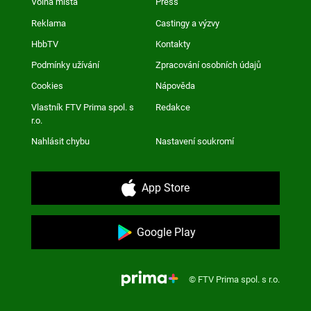
Volná místa
Press
Reklama
Castingy a výzvy
HbbTV
Kontakty
Podmínky užívání
Zpracování osobních údajů
Cookies
Nápověda
Vlastník FTV Prima spol. s
Redakce
r.o.
Nahlásit chybu
Nastavení soukromí
App Store
Google Play
© FTV Prima spol. s r.o.