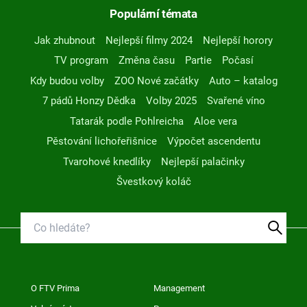
Populární témata
Jak zhubnout
Nejlepší filmy 2024
Nejlepší horory
TV program
Změna času
Partie
Počasí
Kdy budou volby
ZOO Nové začátky
Auto – katalog
7 pádů Honzy Dědka
Volby 2025
Svařené víno
Tatarák podle Pohlreicha
Aloe vera
Pěstování lichořeřišnice
Výpočet ascendentu
Tvarohové knedlíky
Nejlepší palačinky
Švestkový koláč
O FTV Prima
Management