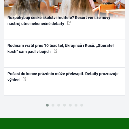
Rozpohybují české školství ředitelé? Resort věří, že nový
nástroj utne nekonečné debaty
Rodinám vrátil přes 10 tisíc těl, Ukrajinců i Rusů. „Sběratel
kostí“ sám padl v bojích
Počasí do konce prázdnin může překvapit. Detaily prozrazuje
výhled