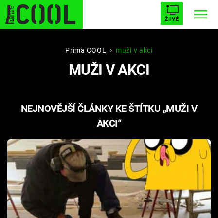
ŽIVĚ
STARHOUSE
BUFFY, PŘEMOŽITELKA UPÍRŮ
Trendy:
Prima COOL
muži v akci
MUŽI V AKCI
ESCAPE
PLNEJ KOTEL
AVENGERS 5
NEJNOVĚJŠÍ ČLÁNKY KE ŠTÍTKU „MUŽI V
AKCI“
Témata
Filmy
Seriály
Hry