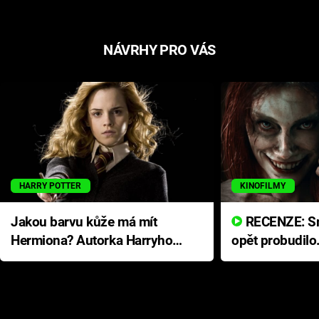
NÁVRHY PRO VÁS
HARRY POTTER
KINOFILMY
Jakou barvu kůže má mít
RECENZE: Smrtelné zlo se
Hermiona? Autorka Harryho
opět probudilo
Pottera přišla s ráznou
přichází s neo
odpovědí
hororovou nab