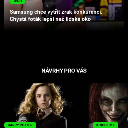
TECH
Cool Esport
Samsung chce vytřít zrak konkurenci.
Chystá foťák lepší než lidské oko
Pořady
TV Program
Sledujte prima+
Přihlášení
NÁVRHY PRO VÁS
Sledujte nás
HARRY POTTER
KINOFILMY