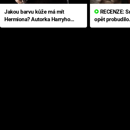
Jakou barvu kůže má mít
RECENZE: Smrtelné zlo se
Hermiona? Autorka Harryho
opět probudilo
Pottera přišla s ráznou
přichází s neo
odpovědí
hororovou nab