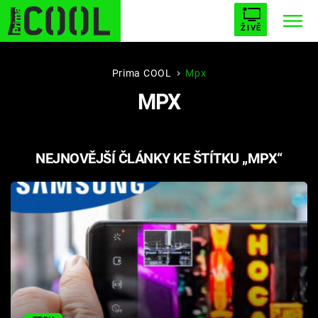
ŽIVĚ
STARHOUSE
BUFFY, PŘEMOŽITELKA UPÍRŮ
Trendy:
Prima COOL
Mpx
MPX
ESCAPE
PLNEJ KOTEL
AVENGERS 5
NEJNOVĚJŠÍ ČLÁNKY KE ŠTÍTKU „MPX“
Témata
Filmy
Seriály
Hry