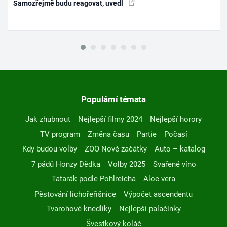
Samozřejmě budu reagovat, uvedl
Populární témata
Jak zhubnout
Nejlepší filmy 2024
Nejlepší horory
TV program
Změna času
Partie
Počasí
Kdy budou volby
ZOO Nové začátky
Auto – katalog
7 pádů Honzy Dědka
Volby 2025
Svařené víno
Tatarák podle Pohlreicha
Aloe vera
Pěstování lichořeřišnice
Výpočet ascendentu
Tvarohové knedlíky
Nejlepší palačinky
Švestkový koláč