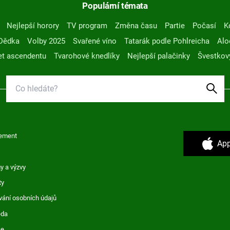
Populární témata
Nejlepší horory
TV program
Změna času
Partie
Počasí
K
Dědka
Volby 2025
Svařené víno
Tatarák podle Pohlreicha
Alo
t ascendentu
Tvarohové knedlíky
Nejlepší palačinky
Švestkov
ement
App
y a výzvy
ty
vání osobních údajů
ěda
ce