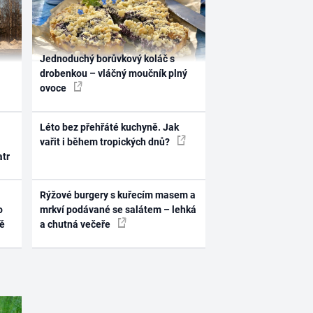
Jednoduchý borůvkový koláč s
drobenkou – vláčný moučník plný
ovoce
Léto bez přehřáté kuchyně. Jak
vařit i během tropických dnů?
atr
Rýžové burgery s kuřecím masem a
o
mrkví podávané se salátem – lehká
ně
a chutná večeře