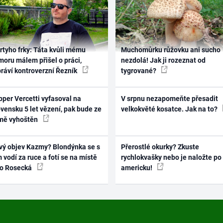
rtyho frky: Táta kvůli mému
Muchomůrku růžovku ani sucho
oru málem přišel o práci,
nezdolá! Jak ji rozeznat od
práví kontroverzní Řezník
tygrované?
per Vercetti vyfasoval na
V srpnu nezapomeňte přesadit
vensku 5 let vězení, pak bude ze
velkokvěté kosatce. Jak na to?
mě vyhoštěn
vý objev Kazmy? Blondýnka se s
Přerostlé okurky? Zkuste
 vodí za ruce a fotí se na místě
rychlokvašky nebo je naložte po
ko Rosecká
americku!