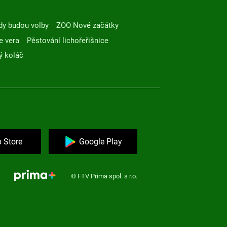
dy budou volby
ZOO Nové začátky
e vera
Pěstování lichořeřišnice
ý koláč
 Store
Google Play
© FTV Prima spol. s r.o.