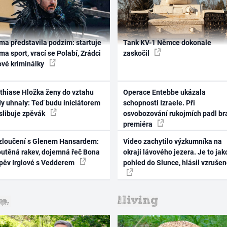
ma představila podzim: startuje
Tank KV-1 Němce dokonale
ma sport, vrací se Polabí, Zrádci
zaskočil
ové kriminálky
thiase Hložka ženy do vztahu
Operace Entebbe ukázala
dy uhnaly: Teď budu iniciátorem
schopnosti Izraele. Při
 slibuje zpěvák
osvobozování rukojmích padl br
premiéra
zloučení s Glenem Hansardem:
Video zachytilo výzkumníka na
outěná rakev, dojemná řeč Bona
okraji lávového jezera. Je to jak
zpěv Irglové s Vedderem
pohled do Slunce, hlásil vzruše