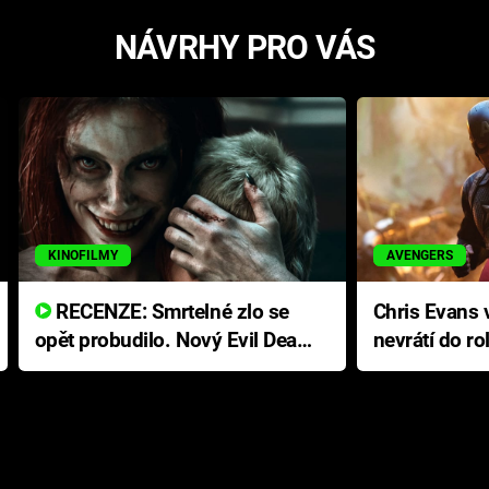
NÁVRHY PRO VÁS
KINOFILMY
AVENGERS
RECENZE: Smrtelné zlo se
Chris Evans v
opět probudilo. Nový Evil Dead
nevrátí do ro
přichází s neodolatelnou
Ameriky
hororovou nabídkou