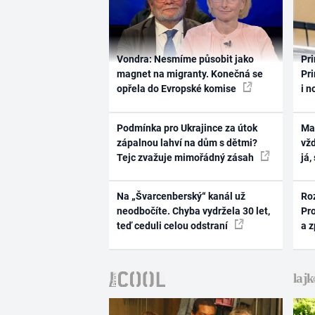
Vondra: Nesmíme působit jako
Pri
magnet na migranty. Konečná se
Pri
opřela do Evropské komise
i n
Podmínka pro Ukrajince za útok
Ma
zápalnou lahví na dům s dětmi?
vž
Tejc zvažuje mimořádný zásah
já,
Na „Švarcenberský“ kanál už
Ro
neodbočíte. Chyba vydržela 30 let,
Pr
teď ceduli celou odstraní
a 