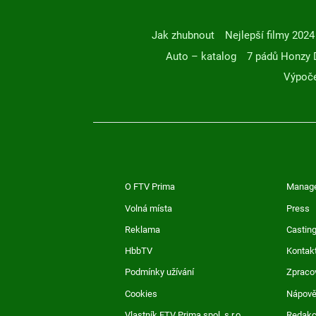
Jak zhubnout
Nejlepší filmy 2024
Auto – katalog
7 pádů Honzy 
Výpoče
O FTV Prima
Manag
Volná místa
Press
Reklama
Casting
HbbTV
Kontak
Podmínky užívání
Zpraco
Cookies
Nápov
Vlastník FTV Prima spol. s r.o.
Redak