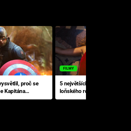
FILMY
ysvětlil, proč se
5 největších propadáků
le Kapitána
loňského roku: Disney na
jediné katastrofě prodělal 200
milionů dolarů