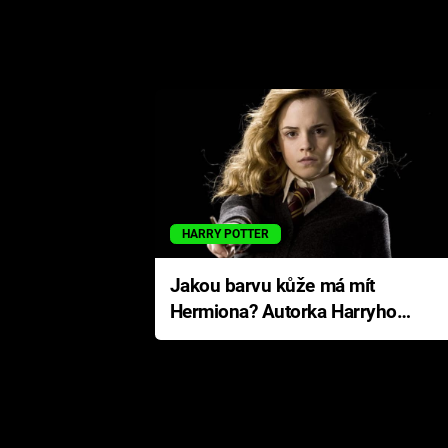
HARRY POTTER
Jakou barvu kůže má mít
Hermiona? Autorka Harryho
Pottera přišla s ráznou
odpovědí