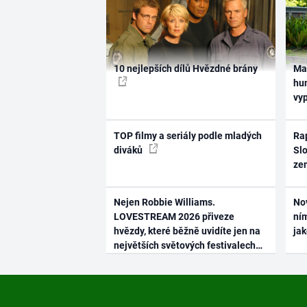
10 nejlepších dílů Hvězdné brány
Ma
hum
vy
TOP filmy a seriály podle mladých
Rap
diváků
Slo
ze
Nejen Robbie Williams.
No
LOVESTREAM 2026 přiveze
ním
hvězdy, které běžně uvidíte jen na
ja
největších světových festivalech