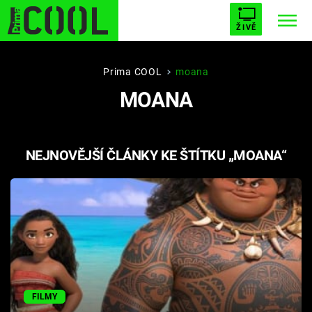
ŽIVĚ
STARHOUSE
BUFFY, PŘEMOŽITELKA UPÍRŮ
Trendy:
Prima COOL
moana
MOANA
ESCAPE
PLNEJ KOTEL
AVENGERS 5
NEJNOVĚJŠÍ ČLÁNKY KE ŠTÍTKU „MOANA“
Témata
Filmy
Seriály
Hry
FILMY