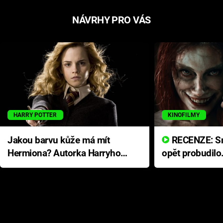
NÁVRHY PRO VÁS
HARRY POTTER
KINOFILMY
Jakou barvu kůže má mít
RECENZE: Smrtelné zlo se
Hermiona? Autorka Harryho
opět probudilo
Pottera přišla s ráznou
přichází s neo
odpovědí
hororovou nab