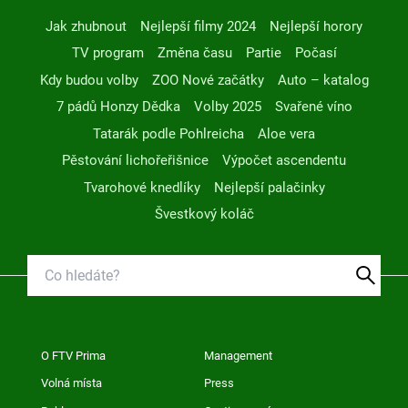
Jak zhubnout
Nejlepší filmy 2024
Nejlepší horory
TV program
Změna času
Partie
Počasí
Kdy budou volby
ZOO Nové začátky
Auto – katalog
7 pádů Honzy Dědka
Volby 2025
Svařené víno
Tatarák podle Pohlreicha
Aloe vera
Pěstování lichořeřišnice
Výpočet ascendentu
Tvarohové knedlíky
Nejlepší palačinky
Švestkový koláč
O FTV Prima
Management
Volná místa
Press