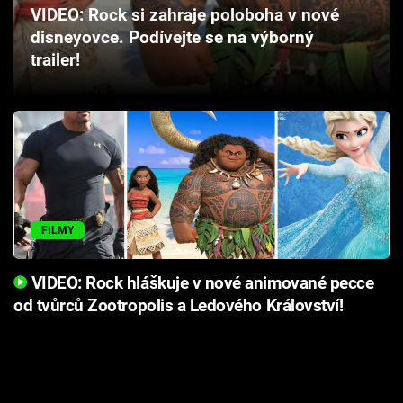
VIDEO: Rock si zahraje poloboha v nové
Cool Esport
disneyovce. Podívejte se na výborný
trailer!
Pořady
TV Program
Sledujte prima+
Přihlášení
FILMY
Sledujte nás
VIDEO: Rock hláškuje v nové animované pecce
od tvůrců Zootropolis a Ledového Království!