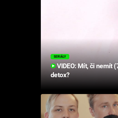
SERIÁLY
VIDEO: Mít, či nemít (7
detox?