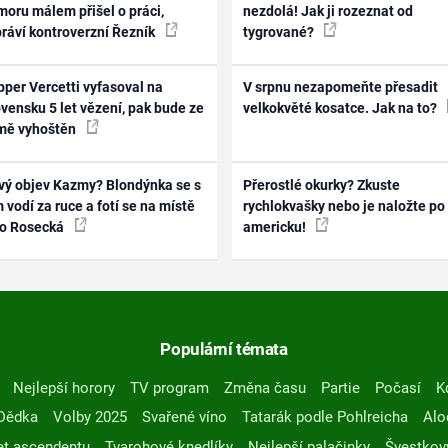
oru málem přišel o práci,
nezdolá! Jak ji rozeznat od
práví kontroverzní Řezník
tygrované?
per Vercetti vyfasoval na
V srpnu nezapomeňte přesadit
vensku 5 let vězení, pak bude ze
velkokvěté kosatce. Jak na to?
mě vyhoštěn
vý objev Kazmy? Blondýnka se s
Přerostlé okurky? Zkuste
 vodí za ruce a fotí se na místě
rychlokvašky nebo je naložte po
ko Rosecká
americku!
Populární témata
Nejlepší horory
TV program
Změna času
Partie
Počasí
K
Dědka
Volby 2025
Svařené víno
Tatarák podle Pohlreicha
Alo
t ascendentu
Tvarohové knedlíky
Nejlepší palačinky
Švestkov