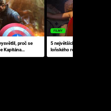
FILMY
ysvětlil, proč se
5 největších propadáků
le Kapitána
loňského roku: Disney na
jediné katastrofě prodělal 200
milionů dolarů