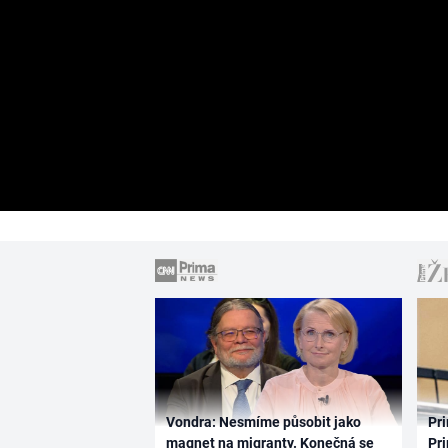
Vondra: Nesmíme působit jako
Pri
magnet na migranty. Konečná se
Pri