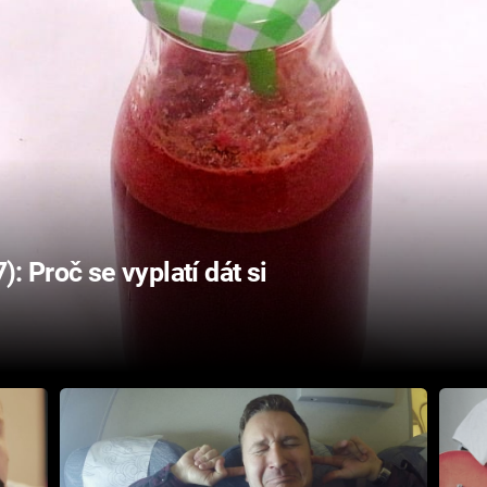
): Proč se vyplatí dát si