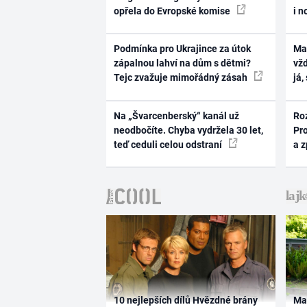
opřela do Evropské komise
i n
Podmínka pro Ukrajince za útok
Ma
zápalnou lahví na dům s dětmi?
vž
Tejc zvažuje mimořádný zásah
já,
Na „Švarcenberský“ kanál už
Ro
neodbočíte. Chyba vydržela 30 let,
Pr
teď ceduli celou odstraní
a 
10 nejlepších dílů Hvězdné brány
Ma