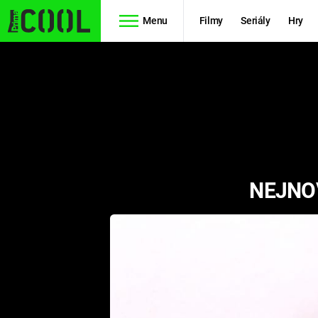
Menu
Filmy
Seriály
Hry
Seriály
Filmy
SIMPSONOVI
STAR WARS
HVĚZDNÁ
AVENGERS
BRÁNA
NEJNOV
RYCHLE A
TEORIE
ZBĚSILE 10
VELKÉHO
PREDÁTOR
TŘESKU
FUTURAMA