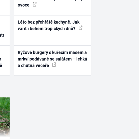
ovoce
Léto bez přehřáté kuchyně. Jak
vařit i během tropických dnů?
atr
Rýžové burgery s kuřecím masem a
o
mrkví podávané se salátem – lehká
ně
a chutná večeře