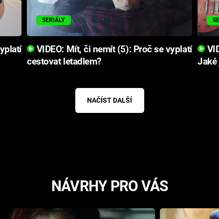
SERIÁLY
S
yplatí
VIDEO: Mít, či nemít (5): Proč se vyplatí
VID
cestovat letadlem?
Jaké 
NAČÍST DALŠÍ
NÁVRHY PRO VÁS