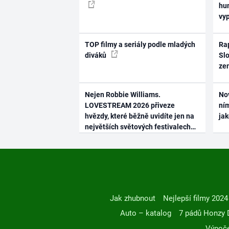
hum
vy
TOP filmy a seriály podle mladých
Rap
diváků
Slo
ze
Nejen Robbie Williams.
No
LOVESTREAM 2026 přiveze
ním
hvězdy, které běžně uvidíte jen na
ja
největších světových festivalech
Jak zhubnout
Nejlepší filmy 2024
Auto – katalog
7 pádů Honzy 
Výpoče