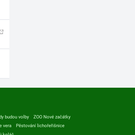
dy budou volby
ZOO Nové začátky
e vera
Pěstování lichořeřišnice
ý koláč