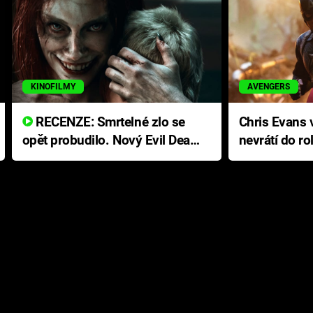
KINOFILMY
AVENGERS
RECENZE: Smrtelné zlo se
Chris Evans v
opět probudilo. Nový Evil Dead
nevrátí do ro
přichází s neodolatelnou
Ameriky
hororovou nabídkou