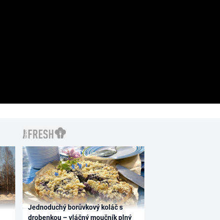
Jednoduchý borůvkový koláč s
drobenkou – vláčný moučník plný