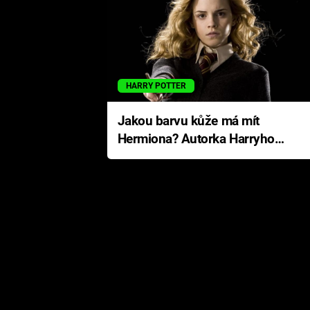
HARRY POTTER
Jakou barvu kůže má mít
Hermiona? Autorka Harryho
Pottera přišla s ráznou
odpovědí