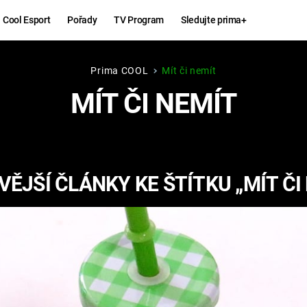
Cool Esport
Pořady
TV Program
Sledujte prima+
Prima COOL
Mít či nemít
Hry
Zábava
MÍT ČI NEMÍT
MAFIA
ZÁBAVN
GALERI
GTA 6
NEJLEP
ĚJŠÍ ČLÁNKY KE ŠTÍTKU „MÍT ČI
KINGDOM
KOMEDI
COME:
DELIVERANCE
CHUCK
NORRIS
ESPORT
DEADP