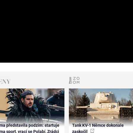
ma představila podzim: startuje
Tank KV-1 Němce dokonale
ma sport, vrací se Polabí, Zrádci
zaskočil