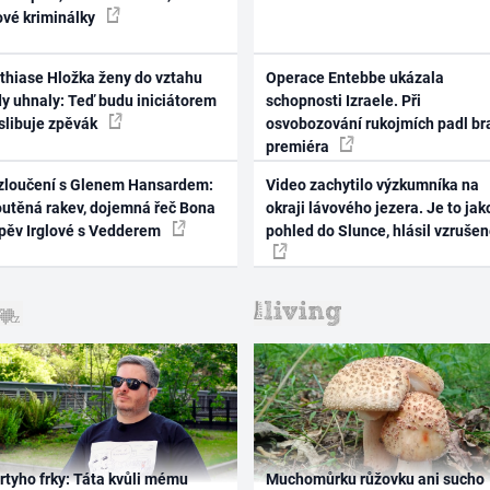
ové kriminálky
thiase Hložka ženy do vztahu
Operace Entebbe ukázala
dy uhnaly: Teď budu iniciátorem
schopnosti Izraele. Při
 slibuje zpěvák
osvobozování rukojmích padl br
premiéra
zloučení s Glenem Hansardem:
Video zachytilo výzkumníka na
outěná rakev, dojemná řeč Bona
okraji lávového jezera. Je to jak
zpěv Irglové s Vedderem
pohled do Slunce, hlásil vzruše
rtyho frky: Táta kvůli mému
Muchomůrku růžovku ani sucho