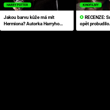
HARRY POTTER
KINOFILMY
Jakou barvu kůže má mít
RECENZE: Smrtelné zlo se
Hermiona? Autorka Harryho
opět probudilo
Pottera přišla s ráznou
přichází s neo
odpovědí
hororovou nab