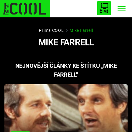
ŽIVĚ
STARHOUSE
BUFFY, PŘEMOŽITELKA UPÍRŮ
Trendy:
Prima COOL
Mike Farrell
MIKE FARRELL
ESCAPE
PLNEJ KOTEL
AVENGERS 5
NEJNOVĚJŠÍ ČLÁNKY KE ŠTÍTKU „MIKE
FARRELL“
Témata
Filmy
Seriály
Hry