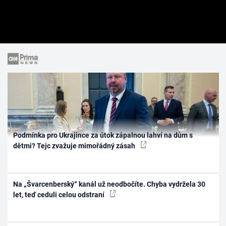
Podmínka pro Ukrajince za útok zápalnou lahví na dům s
dětmi? Tejc zvažuje mimořádný zásah
Na „Švarcenberský“ kanál už neodbočíte. Chyba vydržela 30
let, teď ceduli celou odstraní