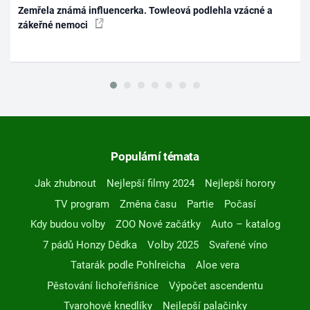
Zemřela známá influencerka. Towleová podlehla vzácné a
zákeřné nemoci
Populární témata
Jak zhubnout
Nejlepší filmy 2024
Nejlepší horory
TV program
Změna času
Partie
Počasí
Kdy budou volby
ZOO Nové začátky
Auto – katalog
7 pádů Honzy Dědka
Volby 2025
Svařené víno
Tatarák podle Pohlreicha
Aloe vera
Pěstování lichořeřišnice
Výpočet ascendentu
Tvarohové knedlíky
Nejlepší palačinky