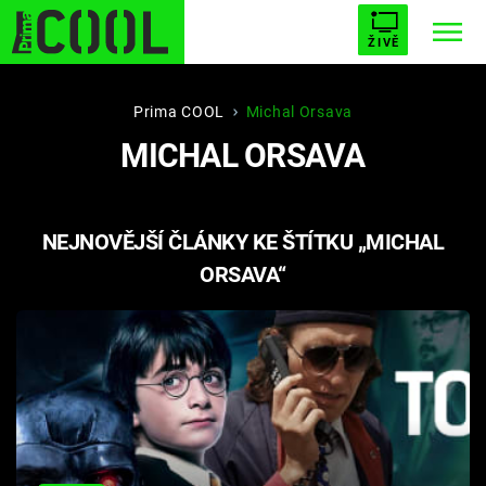
ŽIVĚ
STARHOUSE
BUFFY, PŘEMOŽITELKA UPÍRŮ
Trendy:
Prima COOL
Michal Orsava
MICHAL ORSAVA
ESCAPE
PLNEJ KOTEL
AVENGERS 5
NEJNOVĚJŠÍ ČLÁNKY KE ŠTÍTKU „MICHAL
ORSAVA“
Témata
Filmy
Seriály
Hry