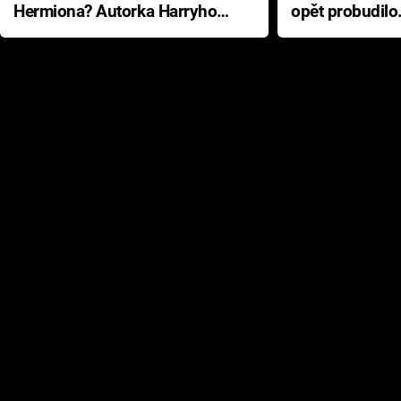
Hermiona? Autorka Harryho
opět probudilo
Pottera přišla s ráznou
přichází s neo
odpovědí
hororovou nab