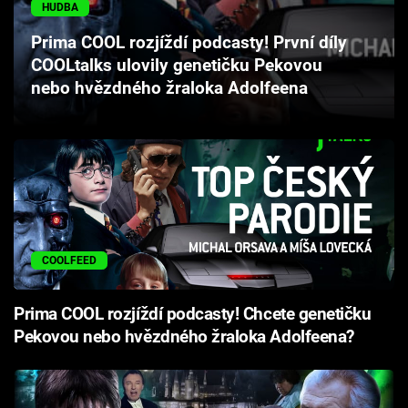
HUDBA
Cool Esport
Prima COOL rozjíždí podcasty! První díly
Pořady
COOLtalks ulovily genetičku Pekovou
nebo hvězdného žraloka Adolfeena
TV Program
Sledujte prima+
Přihlášení
COOLFEED
Sledujte nás
Prima COOL rozjíždí podcasty! Chcete genetičku
Pekovou nebo hvězdného žraloka Adolfeena?