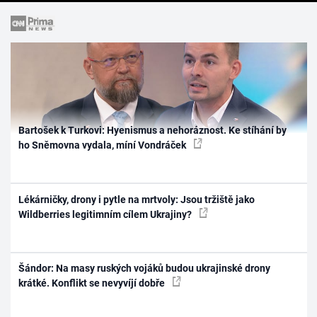
Bartošek k Turkovi: Hyenismus a nehoráznost. Ke stíhání by
ho Sněmovna vydala, míní Vondráček
Lékárničky, drony i pytle na mrtvoly: Jsou tržiště jako
Wildberries legitimním cílem Ukrajiny?
Šándor: Na masy ruských vojáků budou ukrajinské drony
krátké. Konflikt se nevyvíjí dobře