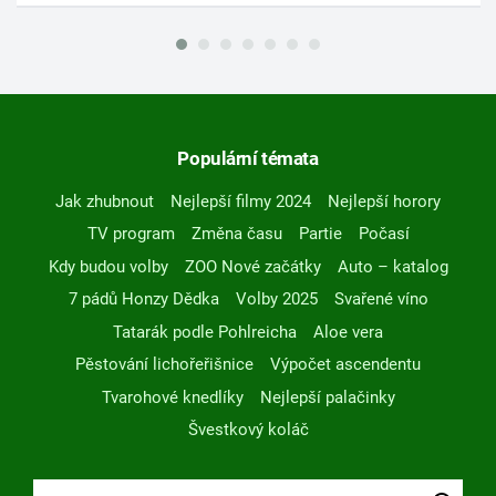
Populární témata
Jak zhubnout
Nejlepší filmy 2024
Nejlepší horory
TV program
Změna času
Partie
Počasí
Kdy budou volby
ZOO Nové začátky
Auto – katalog
7 pádů Honzy Dědka
Volby 2025
Svařené víno
Tatarák podle Pohlreicha
Aloe vera
Pěstování lichořeřišnice
Výpočet ascendentu
Tvarohové knedlíky
Nejlepší palačinky
Švestkový koláč