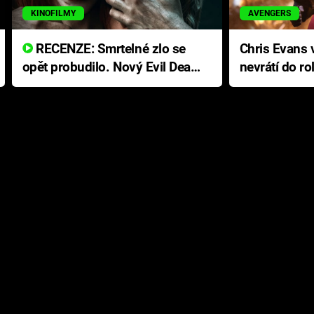
KINOFILMY
AVENGERS
RECENZE: Smrtelné zlo se
Chris Evans v
opět probudilo. Nový Evil Dead
nevrátí do ro
přichází s neodolatelnou
Ameriky
hororovou nabídkou