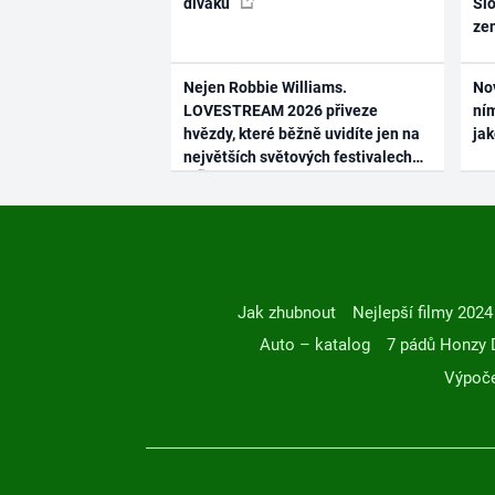
diváků
Slo
ze
Nejen Robbie Williams.
No
LOVESTREAM 2026 přiveze
ním
hvězdy, které běžně uvidíte jen na
ja
největších světových festivalech
Jak zhubnout
Nejlepší filmy 2024
Auto – katalog
7 pádů Honzy 
Výpoče