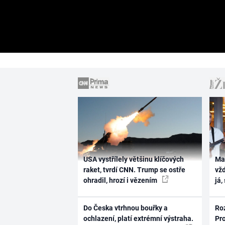
USA vystřílely většinu klíčových
Ma
raket, tvrdí CNN. Trump se ostře
vž
ohradil, hrozí i vězením
já,
Do Česka vtrhnou bouřky a
Ro
ochlazení, platí extrémní výstraha.
Pr