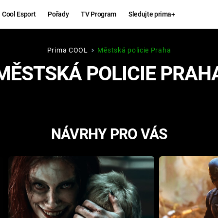
Cool Esport
Pořady
TV Program
Sledujte prima+
Prima COOL
Městská policie Praha
Hry
Zábava
MĚSTSKÁ POLICIE PRAH
MAFIA
ZÁBAVN
GALERI
GTA 6
NEJLEP
NÁVRHY PRO VÁS
KINGDOM
KOMEDI
COME:
DELIVERANCE
CHUCK
NORRIS
ESPORT
DEADP