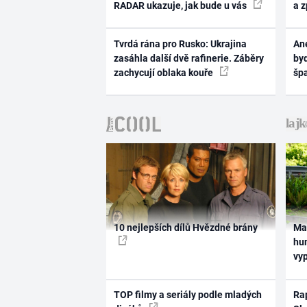
RADAR ukazuje, jak bude u vás
a 
Tvrdá rána pro Rusko: Ukrajina
Ane
zasáhla další dvě rafinerie. Záběry
byd
zachycují oblaka kouře
šp
10 nejlepších dílů Hvězdné brány
Ma
hum
vy
TOP filmy a seriály podle mladých
Rap