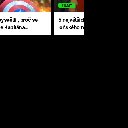
FILMY
ysvětlil, proč se
5 největších propadáků
le Kapitána
loňského roku: Disney na
jediné katastrofě prodělal 200
milionů dolarů