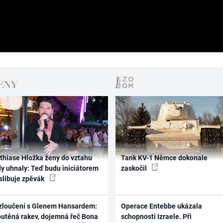
thiase Hložka ženy do vztahu
Tank KV-1 Němce dokonale
dy uhnaly: Teď budu iniciátorem
zaskočil
 slibuje zpěvák
zloučení s Glenem Hansardem:
Operace Entebbe ukázala
outěná rakev, dojemná řeč Bona
schopnosti Izraele. Při