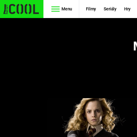
Menu
Filmy
Seriály
Hry
Seriály
Filmy
SIMPSONOVI
STAR WARS
HVĚZDNÁ
AVENGERS
BRÁNA
RYCHLE A
TEORIE
ZBĚSILE 10
VELKÉHO
PREDÁTOR
TŘESKU
FUTURAMA