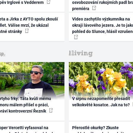
zpěv Irglové s Vedderem
osvobozování rukojmích padl br
premiéra
ta a Jirka z AYTO spolu zkouší
Video zachytilo výzkumníka na
let. Válise mrzí, že ukázal
okraji lávového jezera. Je to jak
atné stránky
pohled do Slunce, hlásil vzruše
rtyho frky: Táta kvůli mému
V srpnu nezapomeňte přesadit
oru málem přišel o práci,
velkokvěté kosatce. Jak na to?
práví kontroverzní Řezník
per Vercetti vyfasoval na
Přerostlé okurky? Zkuste