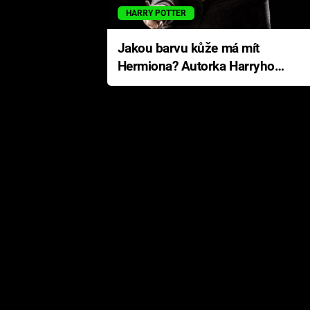
HARRY POTTER
Jakou barvu kůže má mít
Hermiona? Autorka Harryho
Pottera přišla s ráznou
odpovědí