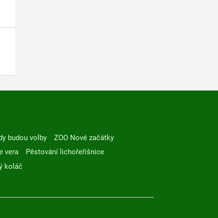
dy budou volby
ZOO Nové začátky
e vera
Pěstování lichořeřišnice
ý koláč