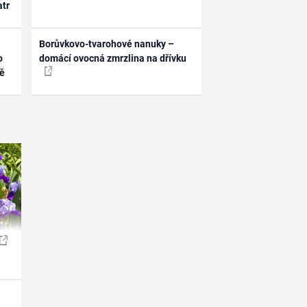
atr
Borůvkovo-tvarohové nanuky –
o
domácí ovocná zmrzlina na dřívku
ně