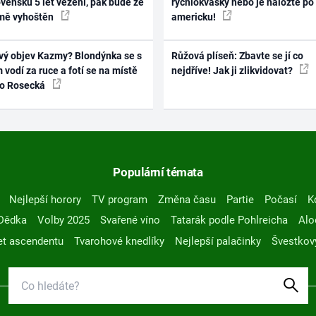
vensku 5 let vězení, pak bude ze
rychlokvašky nebo je naložte po
mě vyhoštěn
americku!
vý objev Kazmy? Blondýnka se s
Růžová plíseň: Zbavte se jí co
 vodí za ruce a fotí se na místě
nejdříve! Jak ji zlikvidovat?
ko Rosecká
Populární témata
Nejlepší horory
TV program
Změna času
Partie
Počasí
K
Dědka
Volby 2025
Svařené víno
Tatarák podle Pohlreicha
Alo
t ascendentu
Tvarohové knedlíky
Nejlepší palačinky
Švestkov