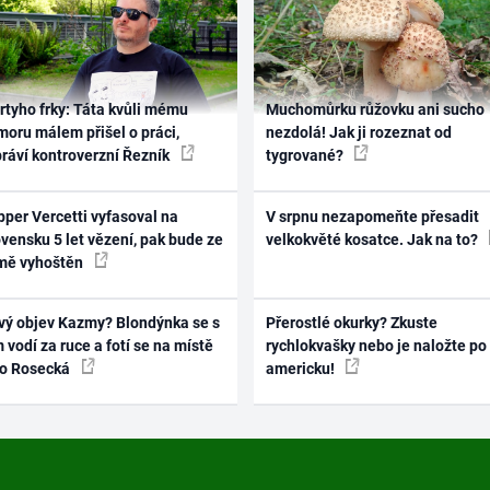
rtyho frky: Táta kvůli mému
Muchomůrku růžovku ani sucho
oru málem přišel o práci,
nezdolá! Jak ji rozeznat od
práví kontroverzní Řezník
tygrované?
per Vercetti vyfasoval na
V srpnu nezapomeňte přesadit
vensku 5 let vězení, pak bude ze
velkokvěté kosatce. Jak na to?
mě vyhoštěn
vý objev Kazmy? Blondýnka se s
Přerostlé okurky? Zkuste
 vodí za ruce a fotí se na místě
rychlokvašky nebo je naložte po
ko Rosecká
americku!