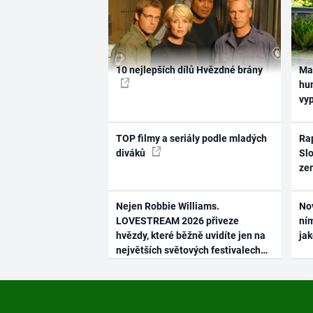
10 nejlepších dílů Hvězdné brány
Ma
hum
vy
TOP filmy a seriály podle mladých
Rap
diváků
Slo
ze
Nejen Robbie Williams.
No
LOVESTREAM 2026 přiveze
ním
hvězdy, které běžně uvidíte jen na
ja
největších světových festivalech