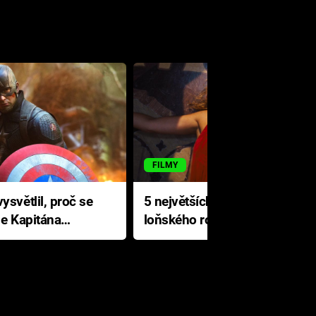
FILMY
ysvětlil, proč se
5 největších propadáků
le Kapitána
loňského roku: Disney na
jediné katastrofě prodělal 200
milionů dolarů