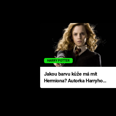
HARRY POTTER
Jakou barvu kůže má mít
Hermiona? Autorka Harryho
Pottera přišla s ráznou
odpovědí