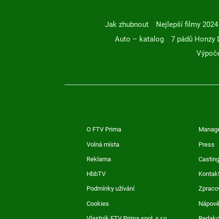
Jak zhubnout
Nejlepší filmy 2024
Auto – katalog
7 pádů Honzy 
Výpoče
O FTV Prima
Manag
Volná místa
Press
Reklama
Casting
HbbTV
Kontak
Podmínky užívání
Zpraco
Cookies
Nápov
Vlastník FTV Prima spol. s r.o.
Redak