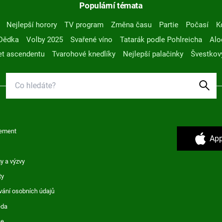
Populární témata
Nejlepší horory
TV program
Změna času
Partie
Počasí
K
Dědka
Volby 2025
Svařené víno
Tatarák podle Pohlreicha
Alo
t ascendentu
Tvarohové knedlíky
Nejlepší palačinky
Švestkov
ement
App
y a výzvy
ty
vání osobních údajů
ěda
ce