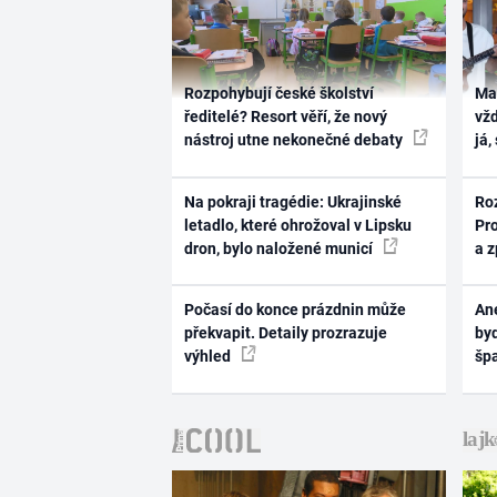
Rozpohybují české školství
Ma
ředitelé? Resort věří, že nový
vž
nástroj utne nekonečné debaty
já,
Na pokraji tragédie: Ukrajinské
Ro
letadlo, které ohrožoval v Lipsku
Pr
dron, bylo naložené municí
a 
Počasí do konce prázdnin může
Ane
překvapit. Detaily prozrazuje
byd
výhled
šp