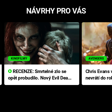
NÁVRHY PRO VÁS
KINOFILMY
AVENGERS
RECENZE: Smrtelné zlo se
Chris Evans v
opět probudilo. Nový Evil Dead
nevrátí do ro
přichází s neodolatelnou
Ameriky
hororovou nabídkou