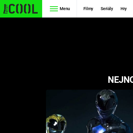
Menu
Filmy
Seriály
Hry
Seriály
Filmy
SIMPSONOVI
STAR WARS
HVĚZDNÁ
AVENGERS
BRÁNA
NEJNO
RYCHLE A
TEORIE
ZBĚSILE 10
VELKÉHO
PREDÁTOR
TŘESKU
FUTURAMA