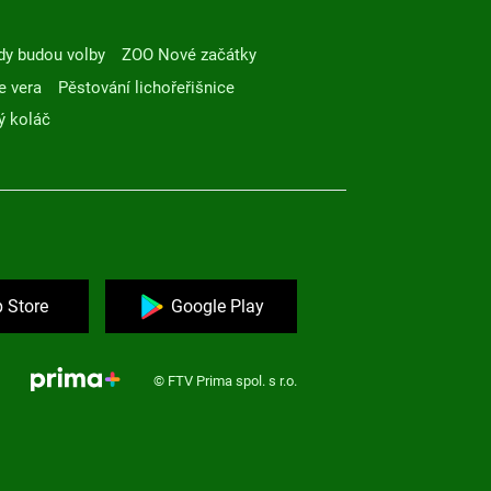
dy budou volby
ZOO Nové začátky
e vera
Pěstování lichořeřišnice
ý koláč
 Store
Google Play
© FTV Prima spol. s r.o.