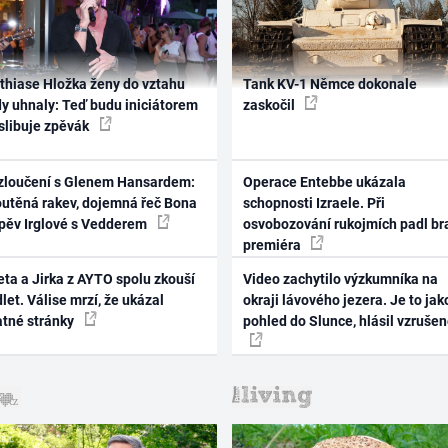
thiase Hložka ženy do vztahu
Tank KV-1 Němce dokonale
dy uhnaly: Teď budu iniciátorem
zaskočil
 slibuje zpěvák
zloučení s Glenem Hansardem:
Operace Entebbe ukázala
outěná rakev, dojemná řeč Bona
schopnosti Izraele. Při
zpěv Irglové s Vedderem
osvobozování rukojmích padl br
premiéra
ta a Jirka z AYTO spolu zkouší
Video zachytilo výzkumníka na
let. Válise mrzí, že ukázal
okraji lávového jezera. Je to jak
atné stránky
pohled do Slunce, hlásil vzruše