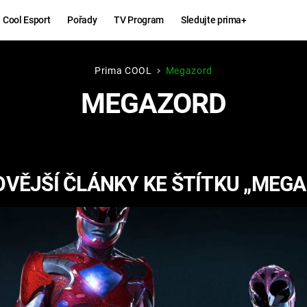
Cool Esport
Pořady
TV Program
Sledujte prima+
Prima COOL
Megazord
Hry
Zábava
MEGAZORD
MAFIA
ZÁBAVN
GALERI
GTA 6
NEJLEP
VĚJŠÍ ČLÁNKY KE ŠTÍTKU „MEG
KINGDOM
KOMEDI
COME:
DELIVERANCE
CHUCK
NORRIS
ESPORT
DEADP