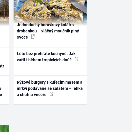
Jednoduchý borůvkový koláč s
drobenkou – vláčný moučník plný
ovoce
Léto bez přehřáté kuchyně. Jak
vařit i během tropických dnů?
atr
Rýžové burgery s kuřecím masem a
o
mrkví podávané se salátem – lehká
ně
a chutná večeře