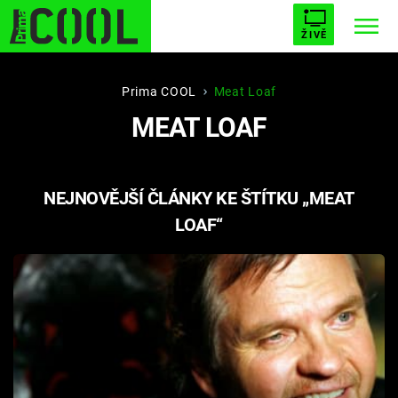
ŽIVĚ
STARHOUSE
BUFFY, PŘEMOŽITELKA UPÍRŮ
Trendy:
Prima COOL
Meat Loaf
MEAT LOAF
ESCAPE
PLNEJ KOTEL
AVENGERS 5
NEJNOVĚJŠÍ ČLÁNKY KE ŠTÍTKU „MEAT
LOAF“
Témata
Filmy
Seriály
Hry