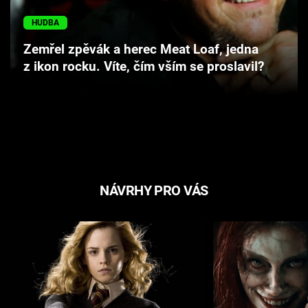
Cool Esport
HUDBA
Pořady
Zemřel zpěvák a herec Meat Loaf, jedna
z ikon rocku. Víte, čím vším se proslavil?
TV Program
Sledujte prima+
Přihlášení
NÁVRHY PRO VÁS
Sledujte nás