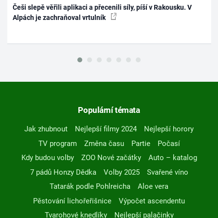
Češi slepě věřili aplikaci a přecenili síly, píší v Rakousku. V
Alpách je zachraňoval vrtulník
Populární témata
Jak zhubnout
Nejlepší filmy 2024
Nejlepší horory
TV program
Změna času
Partie
Počasí
Kdy budou volby
ZOO Nové začátky
Auto – katalog
7 pádů Honzy Dědka
Volby 2025
Svařené víno
Tatarák podle Pohlreicha
Aloe vera
Pěstování lichořeřišnice
Výpočet ascendentu
Tvarohové knedlíky
Nejlepší palačinky