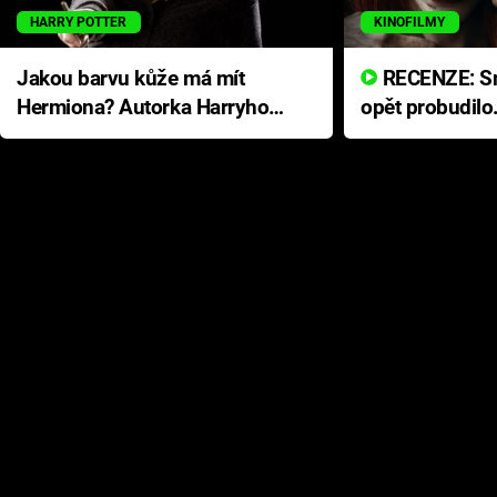
HARRY POTTER
KINOFILMY
Jakou barvu kůže má mít
RECENZE: Smrtelné zlo se
Hermiona? Autorka Harryho
opět probudilo
Pottera přišla s ráznou
přichází s neo
odpovědí
hororovou nab