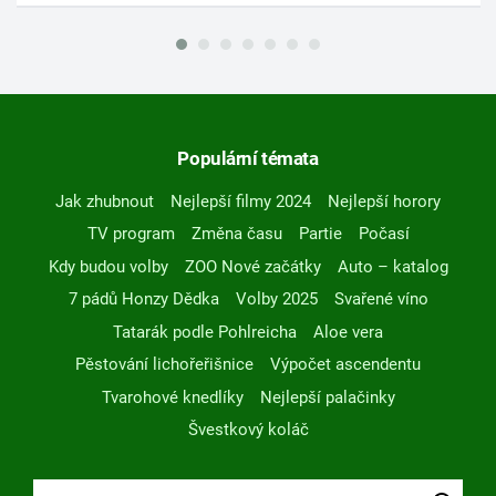
Populární témata
Jak zhubnout
Nejlepší filmy 2024
Nejlepší horory
TV program
Změna času
Partie
Počasí
Kdy budou volby
ZOO Nové začátky
Auto – katalog
7 pádů Honzy Dědka
Volby 2025
Svařené víno
Tatarák podle Pohlreicha
Aloe vera
Pěstování lichořeřišnice
Výpočet ascendentu
Tvarohové knedlíky
Nejlepší palačinky
Švestkový koláč