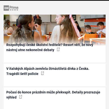
Rozpohybují české školství ředitelé? Resort věří, že nový
nástroj utne nekonečné debaty
V italských Alpách zemřela čtrnáctiletá dívka z Česka.
Tragédii šetří policie
Počasí do konce prázdnin může překvapit. Detaily prozrazuje
výhled