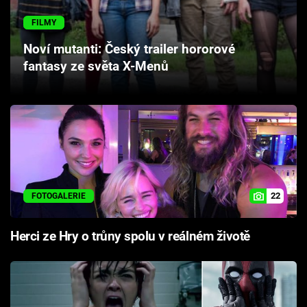
Cool Esport
FILMY
Pořady
Noví mutanti: Český trailer hororové
fantasy ze světa X-Menů
TV Program
Sledujte prima+
Přihlášení
22
FOTOGALERIE
Sledujte nás
Herci ze Hry o trůny spolu v reálném životě