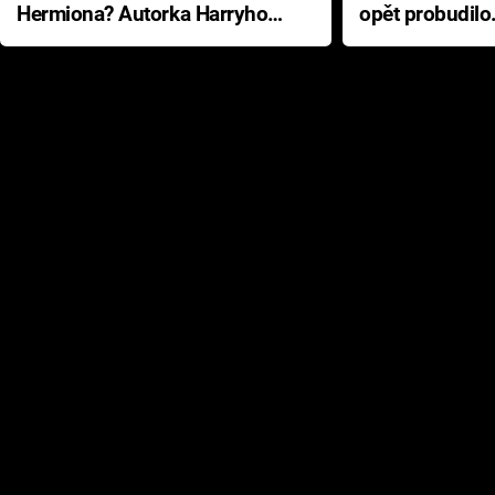
Hermiona? Autorka Harryho
opět probudilo
Pottera přišla s ráznou
přichází s neo
odpovědí
hororovou nab