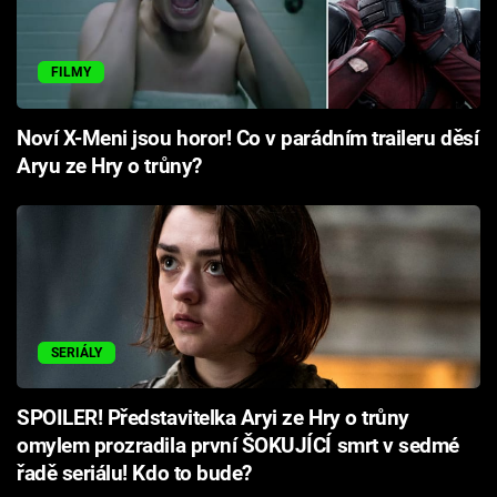
FILMY
Noví X-Meni jsou horor! Co v parádním traileru děsí
Aryu ze Hry o trůny?
SERIÁLY
SPOILER! Představitelka Aryi ze Hry o trůny
omylem prozradila první ŠOKUJÍCÍ smrt v sedmé
řadě seriálu! Kdo to bude?