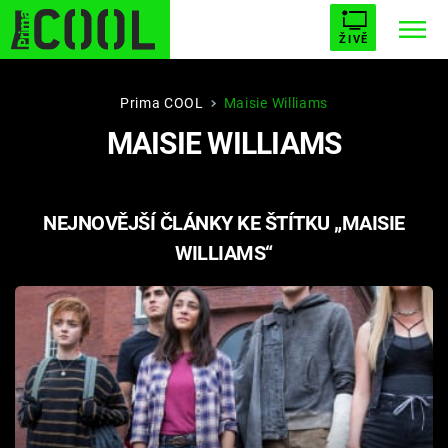
ŽIVĚ
STARHOUSE
BUFFY, PŘEMOŽITELKA UPÍRŮ
Trendy:
Prima COOL
Maisie Williams
MAISIE WILLIAMS
ESCAPE
PLNEJ KOTEL
AVENGERS 5
NEJNOVĚJŠÍ ČLÁNKY KE ŠTÍTKU „MAISIE
WILLIAMS“
Témata
Filmy
Seriály
Hry