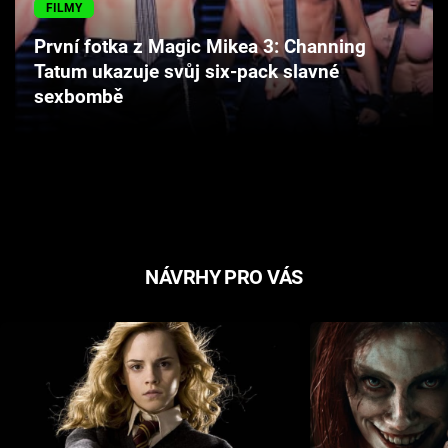
FILMY
Cool Esport
První fotka z Magic Mikea 3: Channing
Pořady
Tatum ukazuje svůj six-pack slavné
sexbombě
TV Program
Sledujte prima+
Přihlášení
NÁVRHY PRO VÁS
Sledujte nás