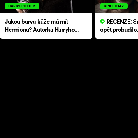
HARRY POTTER
KINOFILMY
Jakou barvu kůže má mít
RECENZE: Smrtelné zlo se
Hermiona? Autorka Harryho
opět probudilo
Pottera přišla s ráznou
přichází s neo
odpovědí
hororovou nab