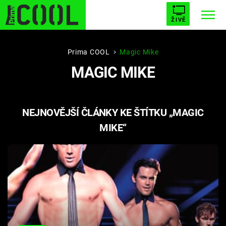
ŽIVĚ
STARHOUSE
BUFFY, PŘEMOŽITELKA UPÍRŮ
Trendy:
Prima COOL
Magic Mike
MAGIC MIKE
ESCAPE
PLNEJ KOTEL
AVENGERS 5
NEJNOVĚJŠÍ ČLÁNKY KE ŠTÍTKU „MAGIC
MIKE“
Témata
Filmy
Seriály
Hry