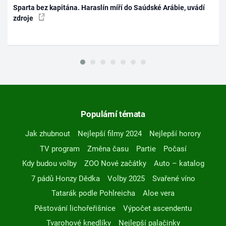
Sparta bez kapitána. Haraslín míří do Saúdské Arábie, uvádí
zdroje
Populární témata
Jak zhubnout
Nejlepší filmy 2024
Nejlepší horory
TV program
Změna času
Partie
Počasí
Kdy budou volby
ZOO Nové začátky
Auto – katalog
7 pádů Honzy Dědka
Volby 2025
Svařené víno
Tatarák podle Pohlreicha
Aloe vera
Pěstování lichořeřišnice
Výpočet ascendentu
Tvarohové knedlíky
Nejlepší palačinky