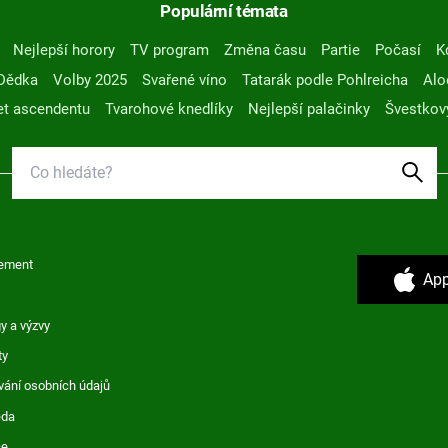
Populární témata
Nejlepší horory
TV program
Změna času
Partie
Počasí
K
Dědka
Volby 2025
Svařené víno
Tatarák podle Pohlreicha
Alo
t ascendentu
Tvarohové knedlíky
Nejlepší palačinky
Švestkov
ement
App
y a výzvy
ty
vání osobních údajů
ěda
ce