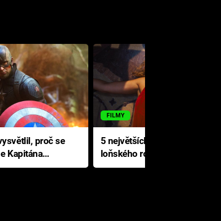
FILMY
ysvětlil, proč se
5 největších propadáků
le Kapitána
loňského roku: Disney na
jediné katastrofě prodělal 200
milionů dolarů