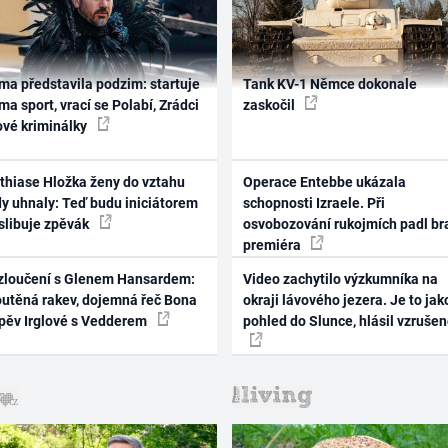
ma představila podzim: startuje
Tank KV-1 Němce dokonale
ma sport, vrací se Polabí, Zrádci
zaskočil
ové kriminálky
thiase Hložka ženy do vztahu
Operace Entebbe ukázala
dy uhnaly: Teď budu iniciátorem
schopnosti Izraele. Při
 slibuje zpěvák
osvobozování rukojmích padl br
premiéra
zloučení s Glenem Hansardem:
Video zachytilo výzkumníka na
outěná rakev, dojemná řeč Bona
okraji lávového jezera. Je to jak
zpěv Irglové s Vedderem
pohled do Slunce, hlásil vzruše