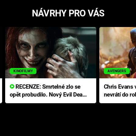
NÁVRHY PRO VÁS
KINOFILMY
AVENGERS
RECENZE: Smrtelné zlo se
Chris Evans v
opět probudilo. Nový Evil Dead
nevrátí do ro
přichází s neodolatelnou
Ameriky
hororovou nabídkou