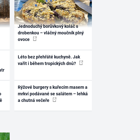
Jednoduchý borůvkový koláč s
drobenkou – vláčný moučník plný
ovoce
Léto bez přehřáté kuchyně. Jak
vařit i během tropických dnů?
atr
Rýžové burgery s kuřecím masem a
o
mrkví podávané se salátem – lehká
ně
a chutná večeře