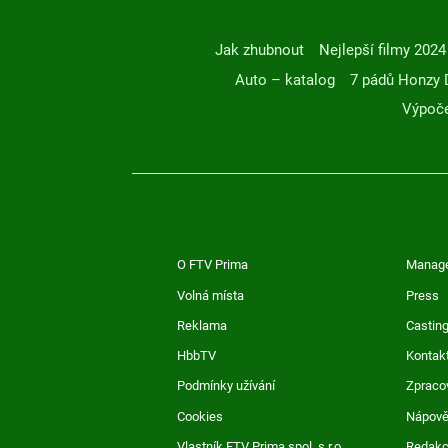
Jak zhubnout
Nejlepší filmy 2024
Auto – katalog
7 pádů Honzy 
Výpoče
O FTV Prima
Manag
Volná místa
Press
Reklama
Casting
HbbTV
Kontak
Podmínky užívání
Zpraco
Cookies
Nápov
Vlastník FTV Prima spol. s r.o.
Redak