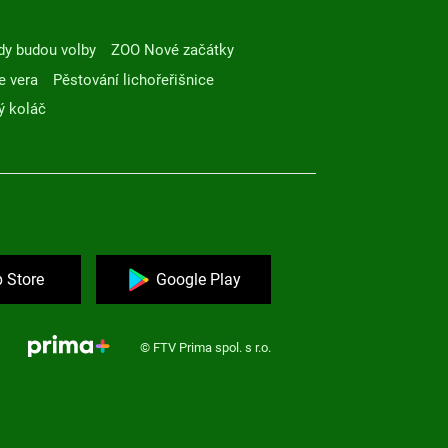
dy budou volby
ZOO Nové začátky
e vera
Pěstování lichořeřišnice
ý koláč
 Store
Google Play
© FTV Prima spol. s r.o.