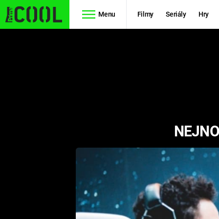
Menu
Filmy
Seriály
Hry
Seriály
Filmy
SIMPSONOVI
STAR WARS
HVĚZDNÁ
AVENGERS
BRÁNA
NEJNO
RYCHLE A
TEORIE
ZBĚSILE 10
VELKÉHO
PREDÁTOR
TŘESKU
FUTURAMA