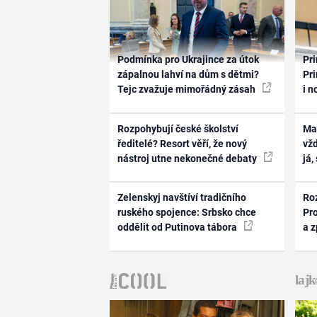
Podmínka pro Ukrajince za útok
Pri
zápalnou lahví na dům s dětmi?
Pri
Tejc zvažuje mimořádný zásah
i n
Rozpohybují české školství
Ma
ředitelé? Resort věří, že nový
vž
nástroj utne nekonečné debaty
já,
Zelenskyj navštíví tradičního
Ro
ruského spojence: Srbsko chce
Pr
oddělit od Putinova tábora
a 