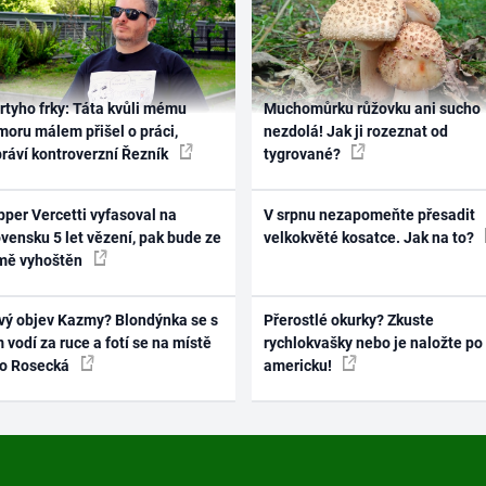
rtyho frky: Táta kvůli mému
Muchomůrku růžovku ani sucho
oru málem přišel o práci,
nezdolá! Jak ji rozeznat od
práví kontroverzní Řezník
tygrované?
per Vercetti vyfasoval na
V srpnu nezapomeňte přesadit
vensku 5 let vězení, pak bude ze
velkokvěté kosatce. Jak na to?
mě vyhoštěn
vý objev Kazmy? Blondýnka se s
Přerostlé okurky? Zkuste
 vodí za ruce a fotí se na místě
rychlokvašky nebo je naložte po
ko Rosecká
americku!