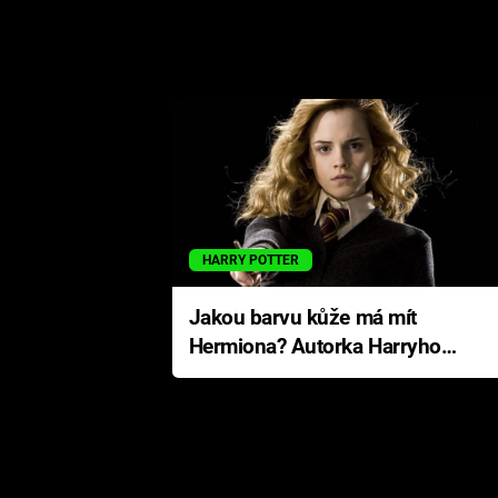
HARRY POTTER
Jakou barvu kůže má mít
Hermiona? Autorka Harryho
Pottera přišla s ráznou
odpovědí