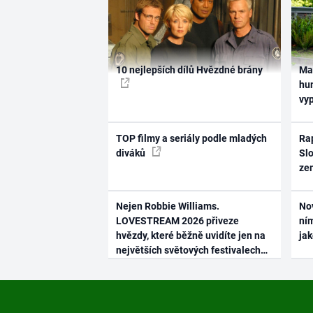
10 nejlepších dílů Hvězdné brány
Ma
hum
vy
TOP filmy a seriály podle mladých
Rap
diváků
Slo
ze
Nejen Robbie Williams.
No
LOVESTREAM 2026 přiveze
ním
hvězdy, které běžně uvidíte jen na
ja
největších světových festivalech