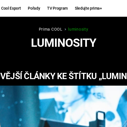
Cool Esport
Pořady
TV Program
Sledujte prima+
Prima COOL
luminosity
Hry
Zábava
LUMINOSITY
MAFIA
ZÁBAVN
GALERI
GTA 6
NEJLEP
VĚJŠÍ ČLÁNKY KE ŠTÍTKU „LUMIN
KINGDOM
KOMEDI
COME:
DELIVERANCE
CHUCK
NORRIS
ESPORT
DEADP