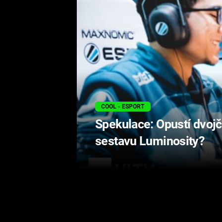
COOL - ESPORT
Spekulace: Opustí dvo
sestavu Luminosity?