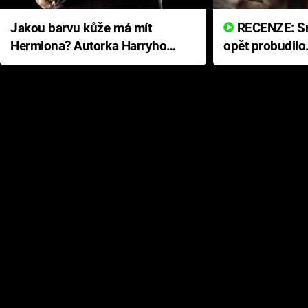
Jakou barvu kůže má mít
RECENZE: Smrtelné zlo se
Hermiona? Autorka Harryho
opět probudilo
Pottera přišla s ráznou
přichází s neo
odpovědí
hororovou nab