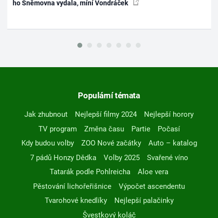
ho Sněmovna vydala, míní Vondráček
Populární témata
Jak zhubnout
Nejlepší filmy 2024
Nejlepší horory
TV program
Změna času
Partie
Počasí
Kdy budou volby
ZOO Nové začátky
Auto – katalog
7 pádů Honzy Dědka
Volby 2025
Svařené víno
Tatarák podle Pohlreicha
Aloe vera
Pěstování lichořeřišnice
Výpočet ascendentu
Tvarohové knedlíky
Nejlepší palačinky
Švestkový koláč