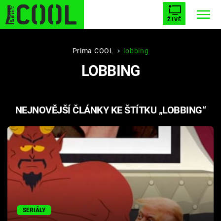
ŽIVĚ
STARHOUSE
BUFFY, PŘEMOŽITELKA UPÍRŮ
Trendy:
Prima COOL
lobbing
LOBBING
ESCAPE
PLNEJ KOTEL
AVENGERS 5
NEJNOVĚJŠÍ ČLÁNKY KE ŠTÍTKU „LOBBING“
Témata
Filmy
Seriály
Hry
SERIÁLY