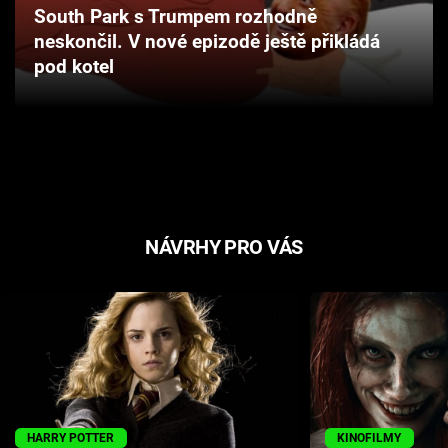
South Park s Trumpem rozhodně
Cool Esport
neskončil. V nové epizodě ještě přikládá
pod kotel
Pořady
TV Program
Sledujte prima+
Přihlášení
NÁVRHY PRO VÁS
Sledujte nás
HARRY POTTER
KINOFILMY