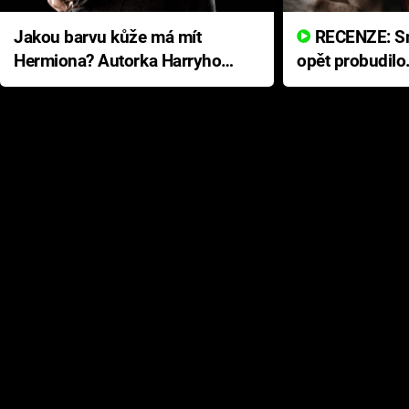
Jakou barvu kůže má mít
RECENZE: Smrtelné zlo se
Hermiona? Autorka Harryho
opět probudilo
Pottera přišla s ráznou
přichází s neo
odpovědí
hororovou nab