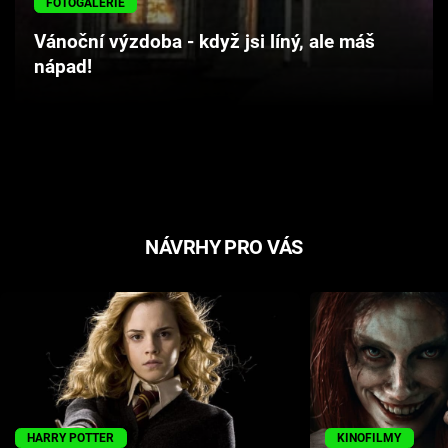
FOTOGALERIE
Cool Esport
Vánoční výzdoba - když jsi líný, ale máš
nápad!
Pořady
TV Program
Sledujte prima+
Přihlášení
NÁVRHY PRO VÁS
Sledujte nás
HARRY POTTER
KINOFILMY