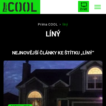
ŽIVĚ
STARHOUSE
BUFFY, PŘEMOŽITELKA UPÍRŮ
Trendy:
Prima COOL
líný
LÍNÝ
ESCAPE
PLNEJ KOTEL
AVENGERS 5
NEJNOVĚJŠÍ ČLÁNKY KE ŠTÍTKU „LÍNÝ“
Témata
Filmy
Seriály
Hry