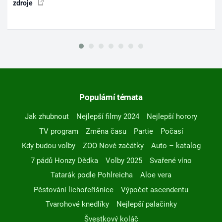
zdroje
Populární témata
Jak zhubnout
Nejlepší filmy 2024
Nejlepší horory
TV program
Změna času
Partie
Počasí
Kdy budou volby
ZOO Nové začátky
Auto – katalog
7 pádů Honzy Dědka
Volby 2025
Svařené víno
Tatarák podle Pohlreicha
Aloe vera
Pěstování lichořeřišnice
Výpočet ascendentu
Tvarohové knedlíky
Nejlepší palačinky
Švestkový koláč