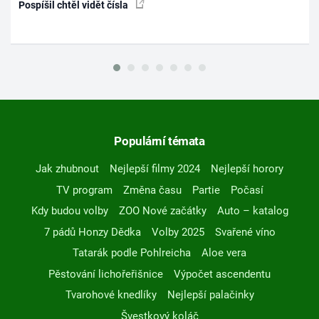
Pospíšil chtěl vidět čísla
Populární témata
Jak zhubnout
Nejlepší filmy 2024
Nejlepší horory
TV program
Změna času
Partie
Počasí
Kdy budou volby
ZOO Nové začátky
Auto – katalog
7 pádů Honzy Dědka
Volby 2025
Svařené víno
Tatarák podle Pohlreicha
Aloe vera
Pěstování lichořeřišnice
Výpočet ascendentu
Tvarohové knedlíky
Nejlepší palačinky
Švestkový koláč