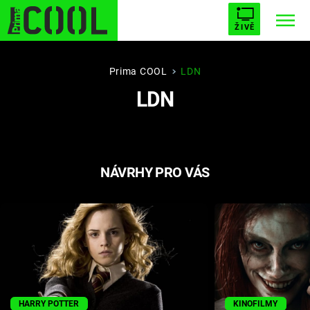
ŽIVĚ
STARHOUSE
BUFFY, PŘEMOŽITELKA UPÍRŮ
Trendy:
Prima COOL
LDN
LDN
ESCAPE
PLNEJ KOTEL
AVENGERS 5
NÁVRHY PRO VÁS
Témata
Filmy
Seriály
Hry
HARRY POTTER
KINOFILMY