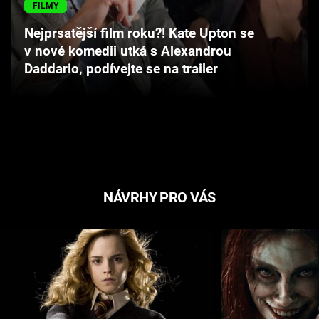
FILMY
Cool Esport
Nejprsatější film roku?! Kate Upton se
Pořady
v nové komedii utká s Alexandrou
Daddario, podívejte se na trailer
TV Program
Sledujte prima+
Přihlášení
NÁVRHY PRO VÁS
Sledujte nás