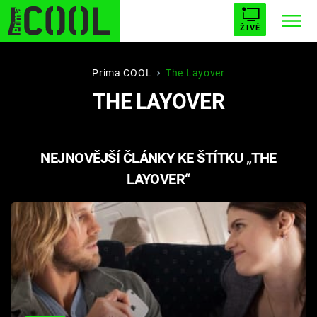
ŽIVĚ
STARHOUSE
BUFFY, PŘEMOŽITELKA UPÍRŮ
Trendy:
Prima COOL
The Layover
THE LAYOVER
ESCAPE
PLNEJ KOTEL
AVENGERS 5
NEJNOVĚJŠÍ ČLÁNKY KE ŠTÍTKU „THE
LAYOVER“
Témata
Filmy
Seriály
Hry