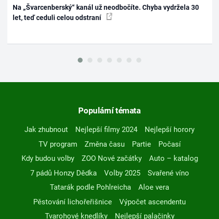
Na „Švarcenberský“ kanál už neodbočíte. Chyba vydržela 30
let, teď ceduli celou odstraní
Populární témata
Jak zhubnout
Nejlepší filmy 2024
Nejlepší horory
TV program
Změna času
Partie
Počasí
Kdy budou volby
ZOO Nové začátky
Auto – katalog
7 pádů Honzy Dědka
Volby 2025
Svařené víno
Tatarák podle Pohlreicha
Aloe vera
Pěstování lichořeřišnice
Výpočet ascendentu
Tvarohové knedlíky
Nejlepší palačinky