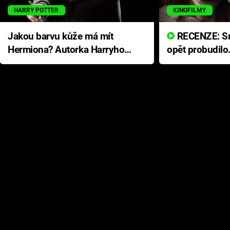
HARRY POTTER
KINOFILMY
Jakou barvu kůže má mít
RECENZE: Smrtelné zlo se
Hermiona? Autorka Harryho
opět probudilo
Pottera přišla s ráznou
přichází s neo
odpovědí
hororovou nab