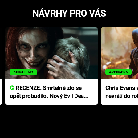
NÁVRHY PRO VÁS
KINOFILMY
AVENGERS
RECENZE: Smrtelné zlo se
Chris Evans v
opět probudilo. Nový Evil Dead
nevrátí do ro
přichází s neodolatelnou
Ameriky
hororovou nabídkou