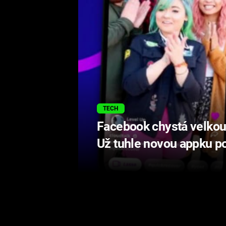
TECH
Facebook chystá velkou
Už tuhle novou appku p