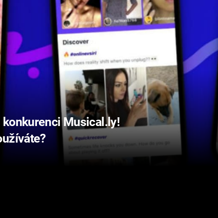
 konkurenci Musical.ly!
oužíváte?