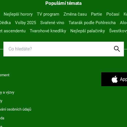
Populární témata
Nejlepší horory
TV program
Změna času
Partie
Počasí
K
Dědka
Volby 2025
Svařené víno
Tatarák podle Pohlreicha
Alo
t ascendentu
Tvarohové knedlíky
Nejlepší palačinky
Švestkov
ement
App
y a výzvy
ty
vání osobních údajů
ěda
ce