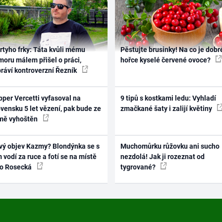
rtyho frky: Táta kvůli mému
Pěstujte brusinky! Na co je dobr
oru málem přišel o práci,
hořce kyselé červené ovoce?
práví kontroverzní Řezník
per Vercetti vyfasoval na
9 tipů s kostkami ledu: Vyhladí
vensku 5 let vězení, pak bude ze
zmačkané šaty i zalijí květiny
mě vyhoštěn
vý objev Kazmy? Blondýnka se s
Muchomůrku růžovku ani sucho
 vodí za ruce a fotí se na místě
nezdolá! Jak ji rozeznat od
ko Rosecká
tygrované?