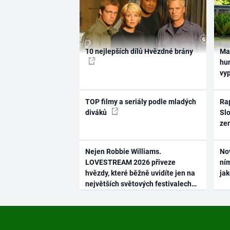
10 nejlepších dílů Hvězdné brány
Ma
hum
vy
TOP filmy a seriály podle mladých
Rap
diváků
Slo
ze
Nejen Robbie Williams.
No
LOVESTREAM 2026 přiveze
ním
hvězdy, které běžně uvidíte jen na
ja
největších světových festivalech