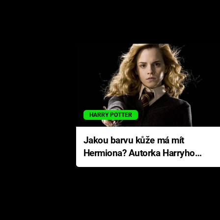
HARRY POTTER
Jakou barvu kůže má mít
Hermiona? Autorka Harryho
Pottera přišla s ráznou
odpovědí