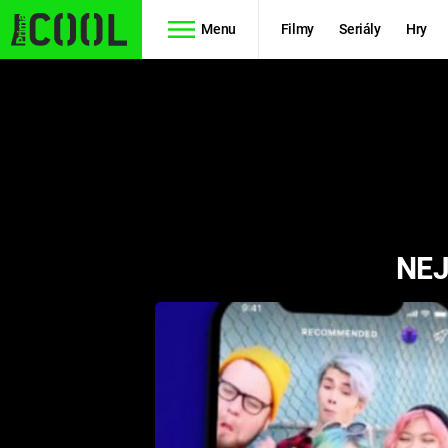
Menu
Filmy
Seriály
Hry
Seriály
Filmy
SIMPSONOVI
STAR WARS
HVĚZDNÁ
AVENGERS
BRÁNA
NEJ
RYCHLE A
TEORIE
ZBĚSILE 10
VELKÉHO
PREDÁTOR
TŘESKU
FUTURAMA