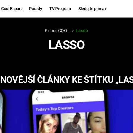
Cool Esport
Pořady
TV Program
Sledujte prima+
Prima COOL
Lasso
Hry
Zábava
LASSO
MAFIA
ZÁBAVN
GALERI
GTA 6
NEJLEP
NOVĚJŠÍ ČLÁNKY KE ŠTÍTKU „LA
KINGDOM
KOMEDI
COME:
DELIVERANCE
CHUCK
NORRIS
ESPORT
DEADP