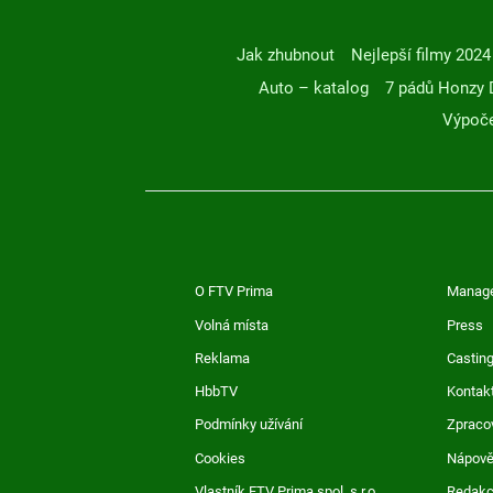
Jak zhubnout
Nejlepší filmy 2024
Auto – katalog
7 pádů Honzy 
Výpoče
O FTV Prima
Manag
Volná místa
Press
Reklama
Casting
HbbTV
Kontak
Podmínky užívání
Zpraco
Cookies
Nápov
Vlastník FTV Prima spol. s r.o.
Redak