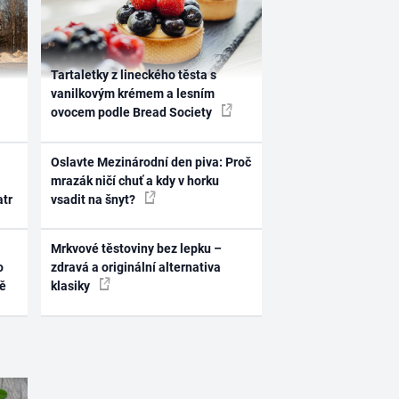
Tartaletky z lineckého těsta s
vanilkovým krémem a lesním
ovocem podle Bread Society
Oslavte Mezinárodní den piva: Proč
mrazák ničí chuť a kdy v horku
atr
vsadit na šnyt?
Mrkvové těstoviny bez lepku –
o
zdravá a originální alternativa
ně
klasiky