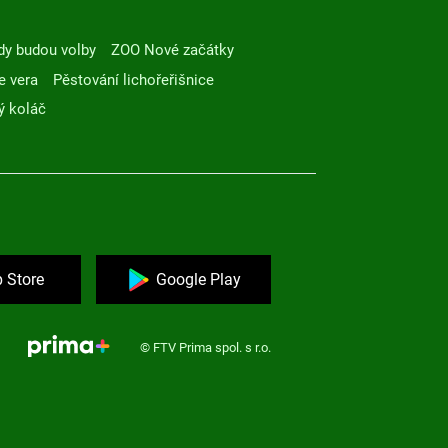
dy budou volby
ZOO Nové začátky
e vera
Pěstování lichořeřišnice
ý koláč
 Store
Google Play
© FTV Prima spol. s r.o.