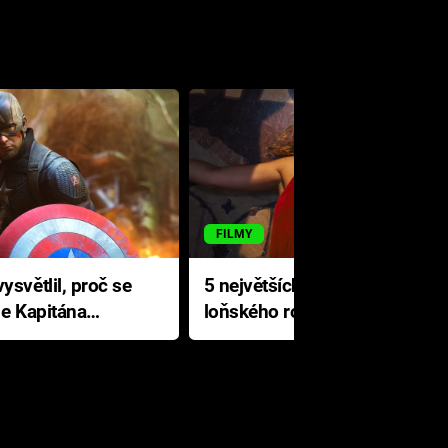
FILMY
ysvětlil, proč se
5 největších propadáků
le Kapitána
loňského roku: Disney na
jediné katastrofě prodělal 200
milionů dolarů