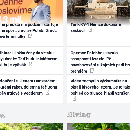
ma představila podzim: startuje
Tank KV-1 Němce dokonale
ma sport, vrací se Polabí, Zrádci
zaskočil
ové kriminálky
thiase Hložka ženy do vztahu
Operace Entebbe ukázala
dy uhnaly: Teď budu iniciátorem
schopnosti Izraele. Při
 slibuje zpěvák
osvobozování rukojmích padl br
premiéra
zloučení s Glenem Hansardem:
Video zachytilo výzkumníka na
outěná rakev, dojemná řeč Bona
okraji lávového jezera. Je to jak
zpěv Irglové s Vedderem
pohled do Slunce, hlásil vzruše