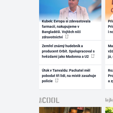
Kubek: Evropa si zdevastovala
Pri
farmacii, nakupujeme v
Pri
Bangladéši. Vojtěch ničí
i n
zdravotnictví
Zemřel známý hudebník a
Ma
producent Orbit. Spolupracoval s
vž
hvězdami jako Madonna a U2
já,
Útok v Tanvaldu: Pachatel měl
Ro
pobodat tři lidi, na místě zasahuje
Pr
policie
a 