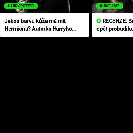
HARRY POTTER
KINOFILMY
Jakou barvu kůže má mít
RECENZE: Smrtelné zlo se
Hermiona? Autorka Harryho
opět probudilo
Pottera přišla s ráznou
přichází s neo
odpovědí
hororovou nab