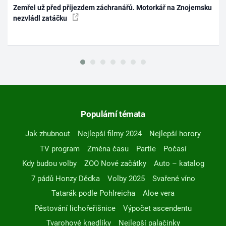
Zemřel už před příjezdem záchranářů. Motorkář na Znojemsku
nezvládl zatáčku
Populární témata
Jak zhubnout
Nejlepší filmy 2024
Nejlepší horory
TV program
Změna času
Partie
Počasí
Kdy budou volby
ZOO Nové začátky
Auto – katalog
7 pádů Honzy Dědka
Volby 2025
Svařené víno
Tatarák podle Pohlreicha
Aloe vera
Pěstování lichořeřišnice
Výpočet ascendentu
Tvarohové knedlíky
Nejlepší palačinky