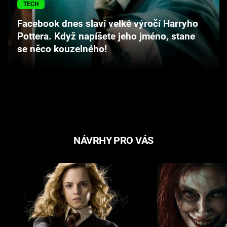
TECH
Cool Esport
Facebook dnes slaví velké výročí Harryho
Pořady
Pottera. Když napíšete jeho jméno, stane
se něco kouzelného!
TV Program
Sledujte prima+
Přihlášení
NÁVRHY PRO VÁS
Sledujte nás