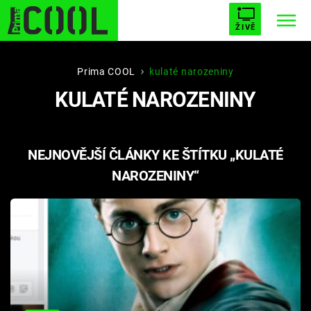
ŽIVĚ
STARHOUSE
BUFFY, PŘEMOŽITELKA UPÍRŮ
Trendy:
Prima COOL
kulaté narozeniny
KULATÉ NAROZENINY
ESCAPE
PLNEJ KOTEL
AVENGERS 5
NEJNOVĚJŠÍ ČLÁNKY KE ŠTÍTKU „KULATÉ
NAROZENINY“
Témata
Filmy
Seriály
Hry