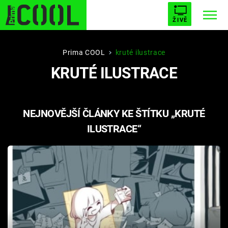
ŽIVĚ
STARHOUSE
BUFFY, PŘEMOŽITELKA UPÍRŮ
Trendy:
Prima COOL
kruté ilustrace
KRUTÉ ILUSTRACE
ESCAPE
PLNEJ KOTEL
AVENGERS 5
NEJNOVĚJŠÍ ČLÁNKY KE ŠTÍTKU „KRUTÉ
ILUSTRACE“
Témata
Filmy
Seriály
Hry