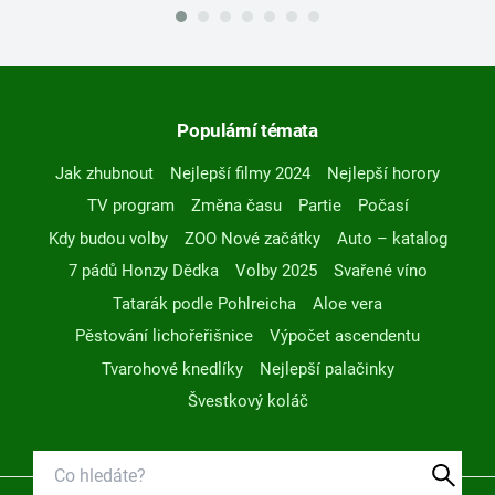
Populární témata
Jak zhubnout
Nejlepší filmy 2024
Nejlepší horory
TV program
Změna času
Partie
Počasí
Kdy budou volby
ZOO Nové začátky
Auto – katalog
7 pádů Honzy Dědka
Volby 2025
Svařené víno
Tatarák podle Pohlreicha
Aloe vera
Pěstování lichořeřišnice
Výpočet ascendentu
Tvarohové knedlíky
Nejlepší palačinky
Švestkový koláč