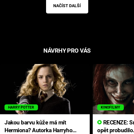
NAČÍST DALŠÍ
NÁVRHY PRO VÁS
HARRY POTTER
KINOFILMY
Jakou barvu kůže má mít
RECENZE: Smrtelné zlo se
Hermiona? Autorka Harryho
opět probudilo