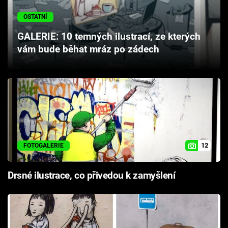
Cool Esport
OSTATNÍ
Pořady
GALERIE: 10 temných ilustrací, ze kterých
vám bude běhat mráz po zádech
TV Program
Sledujte prima+
Přihlášení
12
FOTOGALERIE
Sledujte nás
Drsné ilustrace, co přivedou k zamyšlení