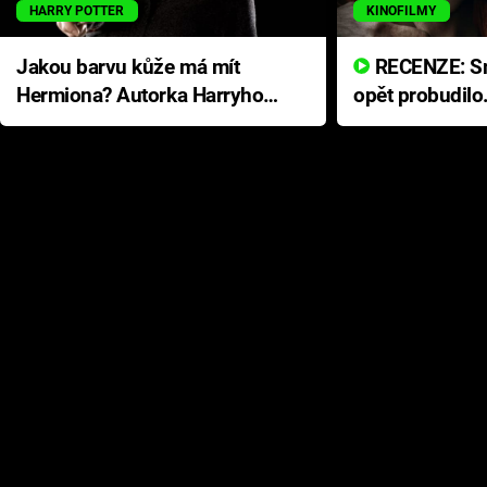
HARRY POTTER
KINOFILMY
Jakou barvu kůže má mít
RECENZE: Smrtelné zlo se
Hermiona? Autorka Harryho
opět probudilo
Pottera přišla s ráznou
přichází s neo
odpovědí
hororovou nab