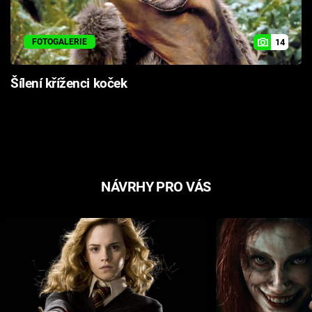
14
FOTOGALERIE
Šílení kříženci koček
NÁVRHY PRO VÁS