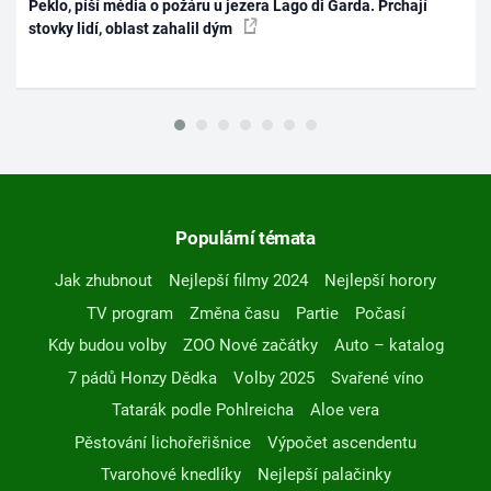
Peklo, píší média o požáru u jezera Lago di Garda. Prchají
stovky lidí, oblast zahalil dým
Populární témata
Jak zhubnout
Nejlepší filmy 2024
Nejlepší horory
TV program
Změna času
Partie
Počasí
Kdy budou volby
ZOO Nové začátky
Auto – katalog
7 pádů Honzy Dědka
Volby 2025
Svařené víno
Tatarák podle Pohlreicha
Aloe vera
Pěstování lichořeřišnice
Výpočet ascendentu
Tvarohové knedlíky
Nejlepší palačinky