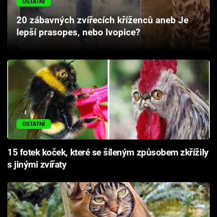
OSTATNÍ
20 zábavných zvířecích kříženců aneb Je
lepší prasopes, nebo lvopice?
OSTATNÍ
15 fotek koček, které se šíleným způsobem zkřížily
s jinými zvířaty