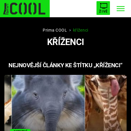
ŽIVĚ
STARHOUSE
BUFFY, PŘEMOŽITELKA UPÍRŮ
Trendy:
Prima COOL
kříženci
KŘÍŽENCI
ESCAPE
PLNEJ KOTEL
AVENGERS 5
NEJNOVĚJŠÍ ČLÁNKY KE ŠTÍTKU „KŘÍŽENCI“
Témata
Přihlášení
Sledujte nás