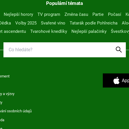
Populární témata
Nejlepší horory
TV program
Změna času
Partie
Počasí
K
Dědka
Volby 2025
Svařené víno
Tatarák podle Pohlreicha
Alo
t ascendentu
Tvarohové knedlíky
Nejlepší palačinky
Švestkov
ement
App
y a výzvy
ty
vání osobních údajů
ěda
ce