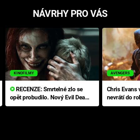
NÁVRHY PRO VÁS
KINOFILMY
AVENGERS
RECENZE: Smrtelné zlo se
Chris Evans v
opět probudilo. Nový Evil Dead
nevrátí do ro
přichází s neodolatelnou
Ameriky
hororovou nabídkou