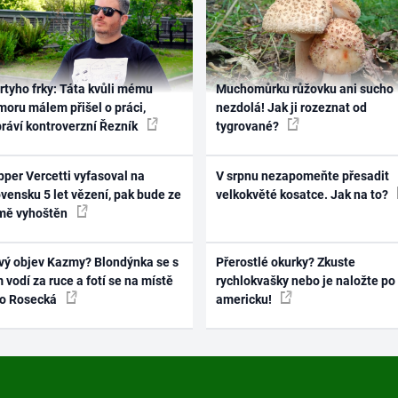
rtyho frky: Táta kvůli mému
Muchomůrku růžovku ani sucho
oru málem přišel o práci,
nezdolá! Jak ji rozeznat od
práví kontroverzní Řezník
tygrované?
per Vercetti vyfasoval na
V srpnu nezapomeňte přesadit
vensku 5 let vězení, pak bude ze
velkokvěté kosatce. Jak na to?
mě vyhoštěn
vý objev Kazmy? Blondýnka se s
Přerostlé okurky? Zkuste
 vodí za ruce a fotí se na místě
rychlokvašky nebo je naložte po
ko Rosecká
americku!