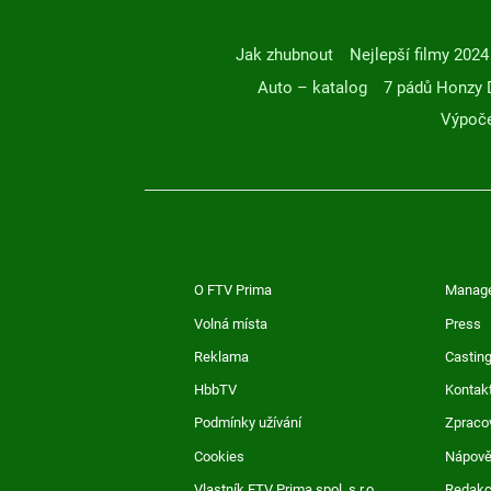
Jak zhubnout
Nejlepší filmy 2024
Auto – katalog
7 pádů Honzy 
Výpoče
O FTV Prima
Manag
Volná místa
Press
Reklama
Casting
HbbTV
Kontak
Podmínky užívání
Zpraco
Cookies
Nápov
Vlastník FTV Prima spol. s r.o.
Redak