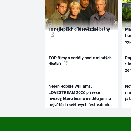
10 nejlepších dílů Hvězdné brány
Ma
hum
vy
TOP filmy a seriály podle mladých
Rap
diváků
Slo
ze
Nejen Robbie Williams.
No
LOVESTREAM 2026 přiveze
ním
hvězdy, které běžně uvidíte jen na
ja
největších světových festivalech