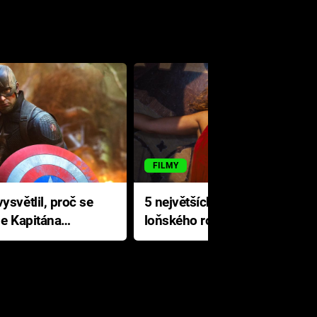
FILMY
ysvětlil, proč se
5 největších propadáků
le Kapitána
loňského roku: Disney na
jediné katastrofě prodělal 200
milionů dolarů