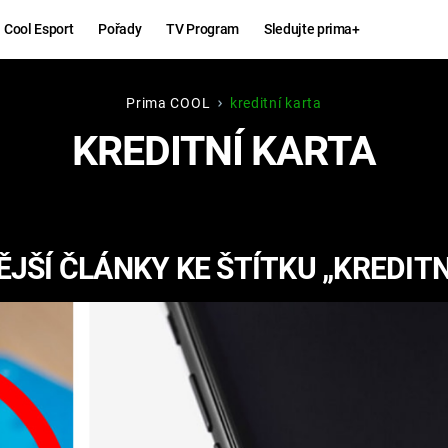
Cool Esport
Pořady
TV Program
Sledujte prima+
Prima COOL
kreditní karta
Hry
Zábava
KREDITNÍ KARTA
MAFIA
ZÁBAVN
GALERI
GTA 6
NEJLEP
JŠÍ ČLÁNKY KE ŠTÍTKU „KREDITN
KINGDOM
KOMEDI
COME:
DELIVERANCE
CHUCK
NORRIS
ESPORT
DEADP