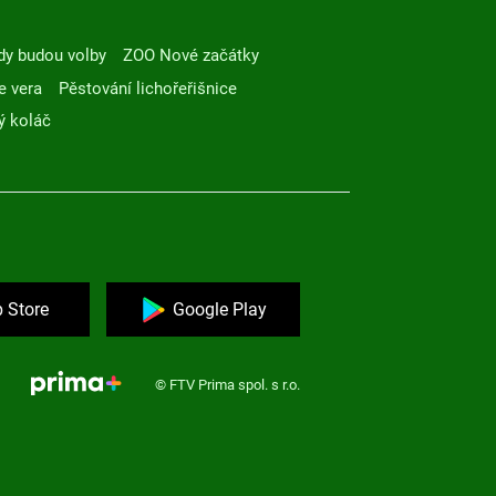
dy budou volby
ZOO Nové začátky
e vera
Pěstování lichořeřišnice
ý koláč
 Store
Google Play
© FTV Prima spol. s r.o.