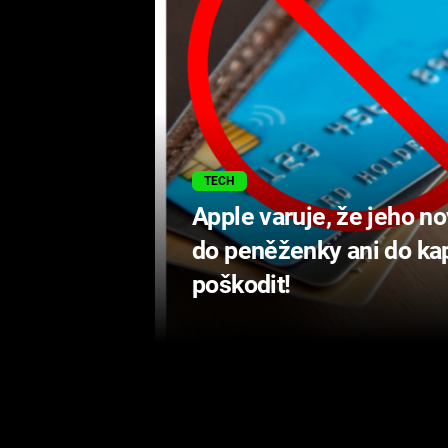
TECH
Apple varuje, že jeho no
do peněženky ani do ka
poškodit!