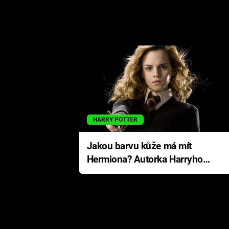
HARRY POTTER
Jakou barvu kůže má mít
Hermiona? Autorka Harryho
Pottera přišla s ráznou
odpovědí