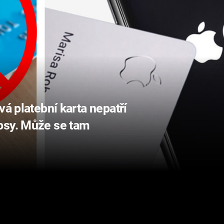
vá platební karta nepatří
psy. Může se tam