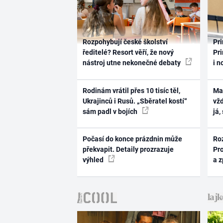
Rozpohybují české školství
Pri
ředitelé? Resort věří, že nový
Pri
nástroj utne nekonečné debaty
i n
Rodinám vrátil přes 10 tisíc těl,
Ma
Ukrajinců i Rusů. „Sběratel kostí“
vž
sám padl v bojích
já,
Počasí do konce prázdnin může
Ro
překvapit. Detaily prozrazuje
Pr
výhled
a 