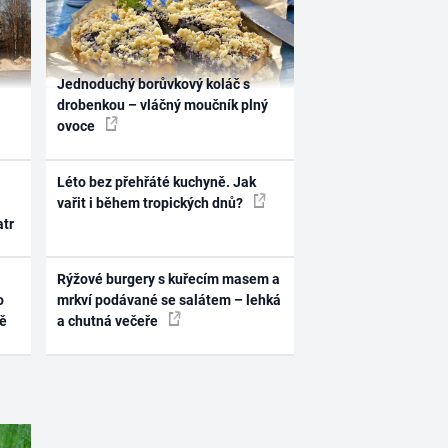
Jednoduchý borůvkový koláč s
drobenkou – vláčný moučník plný
ovoce
Léto bez přehřáté kuchyně. Jak
vařit i během tropických dnů?
atr
Rýžové burgery s kuřecím masem a
o
mrkví podávané se salátem – lehká
ně
a chutná večeře