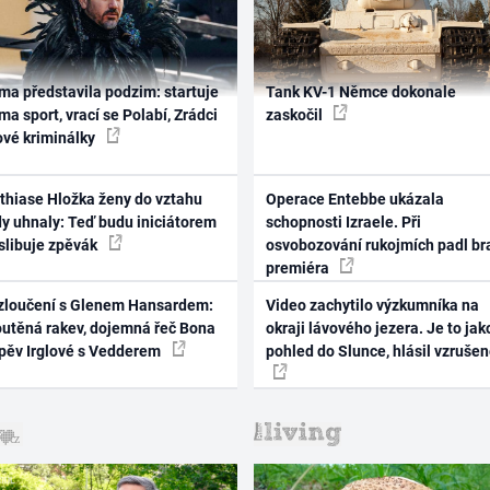
ma představila podzim: startuje
Tank KV-1 Němce dokonale
ma sport, vrací se Polabí, Zrádci
zaskočil
ové kriminálky
thiase Hložka ženy do vztahu
Operace Entebbe ukázala
dy uhnaly: Teď budu iniciátorem
schopnosti Izraele. Při
 slibuje zpěvák
osvobozování rukojmích padl br
premiéra
zloučení s Glenem Hansardem:
Video zachytilo výzkumníka na
outěná rakev, dojemná řeč Bona
okraji lávového jezera. Je to jak
zpěv Irglové s Vedderem
pohled do Slunce, hlásil vzruše