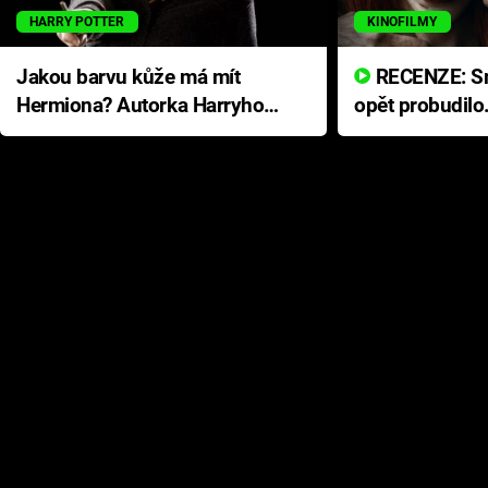
HARRY POTTER
KINOFILMY
Jakou barvu kůže má mít
RECENZE: Smrtelné zlo se
Hermiona? Autorka Harryho
opět probudilo
Pottera přišla s ráznou
přichází s neo
odpovědí
hororovou nab