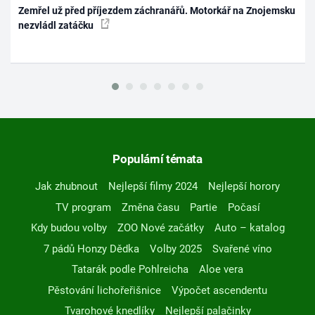
Zemřel už před příjezdem záchranářů. Motorkář na Znojemsku
nezvládl zatáčku
Populární témata
Jak zhubnout
Nejlepší filmy 2024
Nejlepší horory
TV program
Změna času
Partie
Počasí
Kdy budou volby
ZOO Nové začátky
Auto – katalog
7 pádů Honzy Dědka
Volby 2025
Svařené víno
Tatarák podle Pohlreicha
Aloe vera
Pěstování lichořeřišnice
Výpočet ascendentu
Tvarohové knedlíky
Nejlepší palačinky