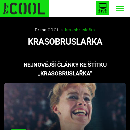
ŽIVĚ
STARHOUSE
BUFFY, PŘEMOŽITELKA UPÍRŮ
Trendy:
Prima COOL
krasobruslařka
KRASOBRUSLAŘKA
ESCAPE
PLNEJ KOTEL
AVENGERS 5
NEJNOVĚJŠÍ ČLÁNKY KE ŠTÍTKU
„KRASOBRUSLAŘKA“
Témata
Filmy
Seriály
Hry