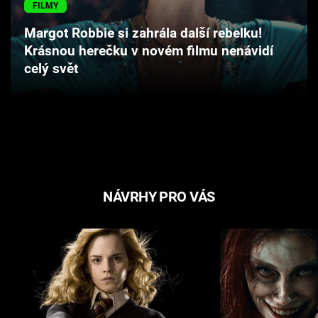
FILMY
Cool Esport
Margot Robbie si zahrála další rebelku!
Pořady
Krásnou herečku v novém filmu nenávidí
celý svět
TV Program
Sledujte prima+
Přihlášení
NÁVRHY PRO VÁS
Sledujte nás