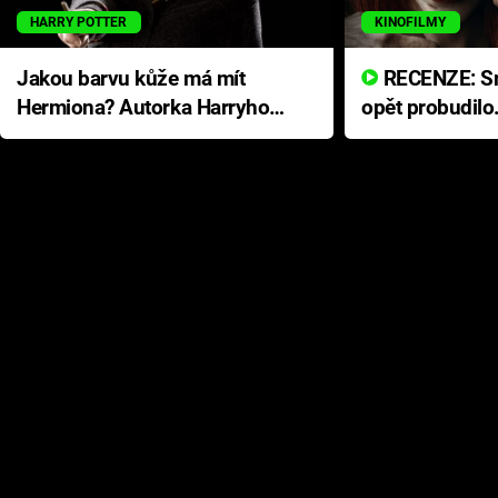
HARRY POTTER
KINOFILMY
Jakou barvu kůže má mít
RECENZE: Smrtelné zlo se
Hermiona? Autorka Harryho
opět probudilo
Pottera přišla s ráznou
přichází s neo
odpovědí
hororovou nab