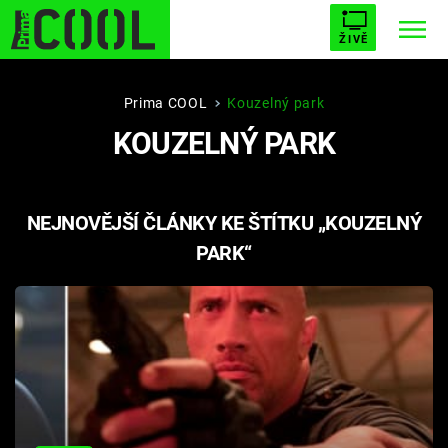
ŽIVĚ
STARHOUSE
BUFFY, PŘEMOŽITELKA UPÍRŮ
Trendy:
Prima COOL
Kouzelný park
KOUZELNÝ PARK
ESCAPE
PLNEJ KOTEL
AVENGERS 5
NEJNOVĚJŠÍ ČLÁNKY KE ŠTÍTKU „KOUZELNÝ
PARK“
Témata
Filmy
Seriály
Hry