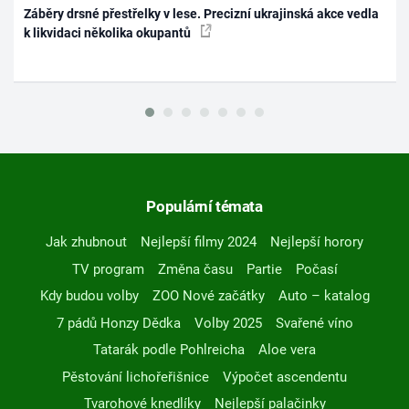
Záběry drsné přestřelky v lese. Precizní ukrajinská akce vedla
k likvidaci několika okupantů
Populární témata
Jak zhubnout
Nejlepší filmy 2024
Nejlepší horory
TV program
Změna času
Partie
Počasí
Kdy budou volby
ZOO Nové začátky
Auto – katalog
7 pádů Honzy Dědka
Volby 2025
Svařené víno
Tatarák podle Pohlreicha
Aloe vera
Pěstování lichořeřišnice
Výpočet ascendentu
Tvarohové knedlíky
Nejlepší palačinky