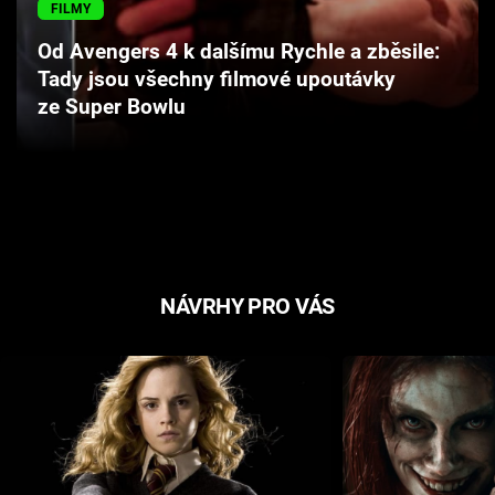
FILMY
Cool Esport
Od Avengers 4 k dalšímu Rychle a zběsile:
Pořady
Tady jsou všechny filmové upoutávky
ze Super Bowlu
TV Program
Sledujte prima+
Přihlášení
NÁVRHY PRO VÁS
Sledujte nás