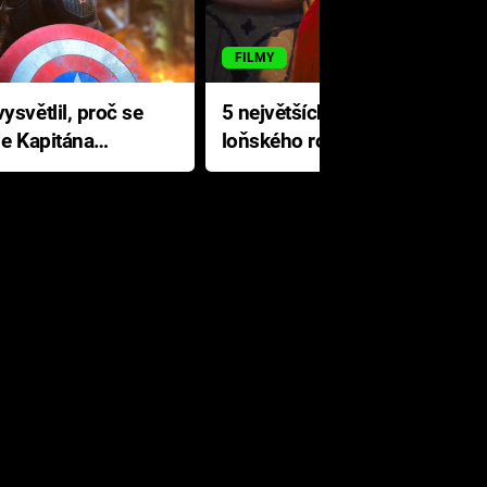
FILMY
ysvětlil, proč se
5 největších propadáků
le Kapitána
loňského roku: Disney na
jediné katastrofě prodělal 200
milionů dolarů