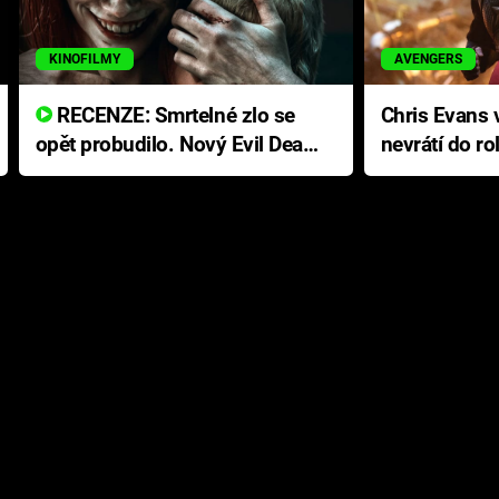
KINOFILMY
AVENGERS
RECENZE: Smrtelné zlo se
Chris Evans v
opět probudilo. Nový Evil Dead
nevrátí do ro
přichází s neodolatelnou
Ameriky
hororovou nabídkou