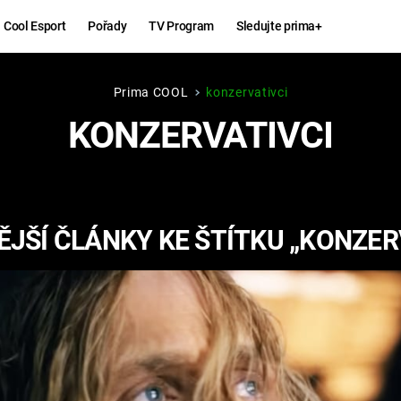
Cool Esport
Pořady
TV Program
Sledujte prima+
Prima COOL
konzervativci
Hry
Zábava
KONZERVATIVCI
MAFIA
ZÁBAVN
GALERI
GTA 6
NEJLEP
JŠÍ ČLÁNKY KE ŠTÍTKU „KONZER
KINGDOM
KOMEDI
COME:
DELIVERANCE
CHUCK
NORRIS
ESPORT
DEADP