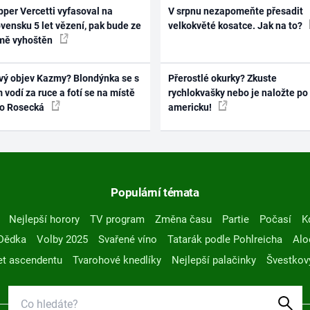
per Vercetti vyfasoval na
V srpnu nezapomeňte přesadit
vensku 5 let vězení, pak bude ze
velkokvěté kosatce. Jak na to?
mě vyhoštěn
vý objev Kazmy? Blondýnka se s
Přerostlé okurky? Zkuste
 vodí za ruce a fotí se na místě
rychlokvašky nebo je naložte po
ko Rosecká
americku!
Populární témata
Nejlepší horory
TV program
Změna času
Partie
Počasí
K
Dědka
Volby 2025
Svařené víno
Tatarák podle Pohlreicha
Alo
t ascendentu
Tvarohové knedlíky
Nejlepší palačinky
Švestkov