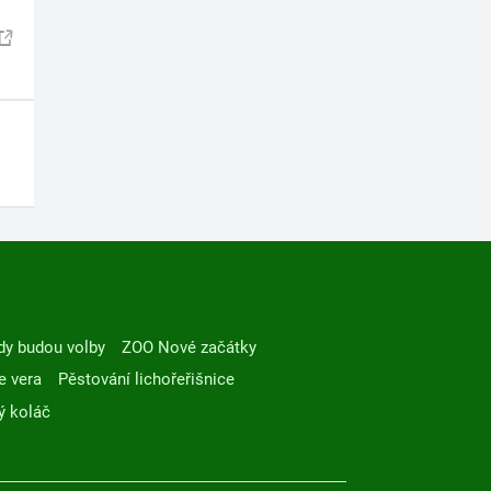
dy budou volby
ZOO Nové začátky
e vera
Pěstování lichořeřišnice
ý koláč