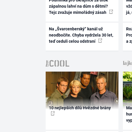
Podmínka pro Ukrajince za útok
Ma
zápalnou lahví na dům s dětmi?
vž
Tejc zvažuje mimořádný zásah
já,
Na „Švarcenberský“ kanál už
Ro
neodbočíte. Chyba vydržela 30 let,
Pr
teď ceduli celou odstraní
a 
10 nejlepších dílů Hvězdné brány
Ma
hum
vy