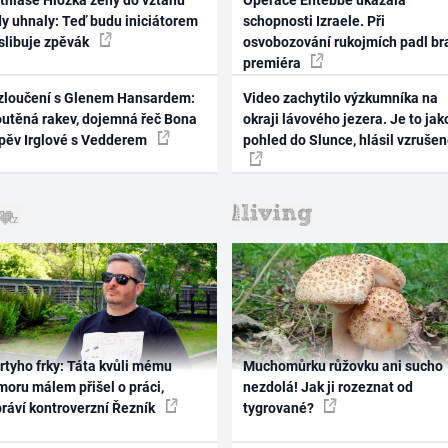
thiase Hložka ženy do vztahu
Operace Entebbe ukázala
dy uhnaly: Teď budu iniciátorem
schopnosti Izraele. Při
 slibuje zpěvák
osvobozování rukojmích padl br
premiéra
zloučení s Glenem Hansardem:
Video zachytilo výzkumníka na
outěná rakev, dojemná řeč Bona
okraji lávového jezera. Je to jak
zpěv Irglové s Vedderem
pohled do Slunce, hlásil vzruše
rtyho frky: Táta kvůli mému
Muchomůrku růžovku ani sucho
oru málem přišel o práci,
nezdolá! Jak ji rozeznat od
práví kontroverzní Řezník
tygrované?