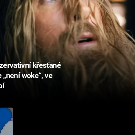
zervativní křesťané
e „není woke“, ve
pí