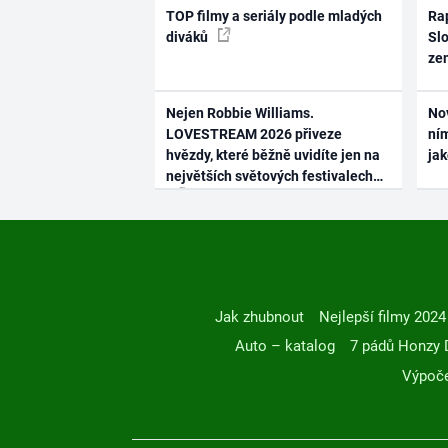
TOP filmy a seriály podle mladých
Rap
diváků
Slo
ze
Nejen Robbie Williams.
No
LOVESTREAM 2026 přiveze
ním
hvězdy, které běžně uvidíte jen na
ja
největších světových festivalech
Jak zhubnout
Nejlepší filmy 2024
Auto – katalog
7 pádů Honzy 
Výpoče