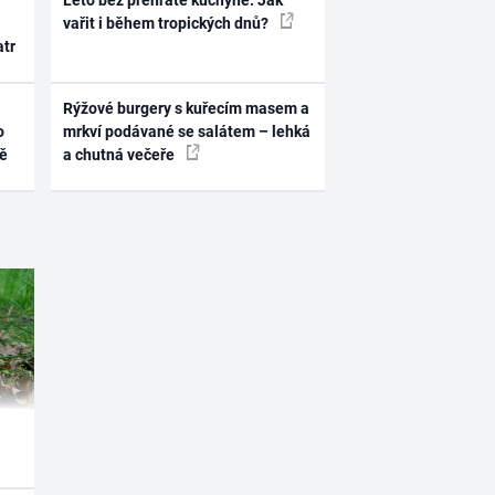
Léto bez přehřáté kuchyně. Jak
vařit i během tropických dnů?
atr
Rýžové burgery s kuřecím masem a
o
mrkví podávané se salátem – lehká
ně
a chutná večeře