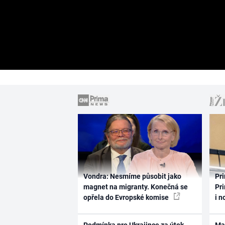
Vondra: Nesmíme působit jako
Pri
magnet na migranty. Konečná se
Pri
opřela do Evropské komise
i n