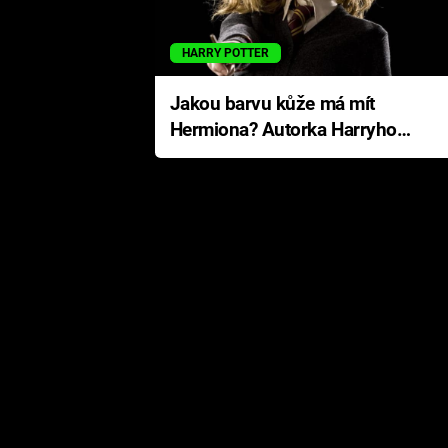
HARRY POTTER
Jakou barvu kůže má mít
Hermiona? Autorka Harryho
Pottera přišla s ráznou
odpovědí