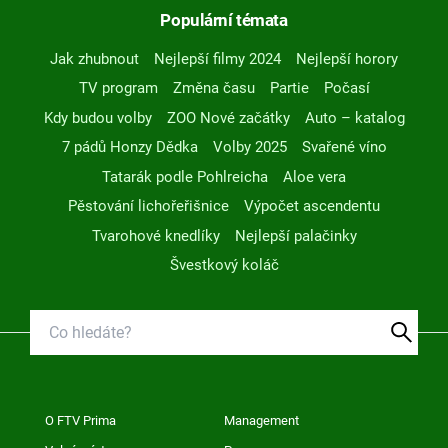
Populární témata
Jak zhubnout
Nejlepší filmy 2024
Nejlepší horory
TV program
Změna času
Partie
Počasí
Kdy budou volby
ZOO Nové začátky
Auto – katalog
7 pádů Honzy Dědka
Volby 2025
Svařené víno
Tatarák podle Pohlreicha
Aloe vera
Pěstování lichořeřišnice
Výpočet ascendentu
Tvarohové knedlíky
Nejlepší palačinky
Švestkový koláč
O FTV Prima
Management