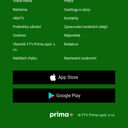
Volná místa
Press
Reklama
Castingy a výzvy
HbbTV
Kontakty
Podmínky užívání
Zpracování osobních údajů
Cookies
Nápověda
Vlastník FTV Prima spol. s
Redakce
r.o.
Nahlásit chybu
Nastavení soukromí
App Store
Google Play
© FTV Prima spol. s r.o.