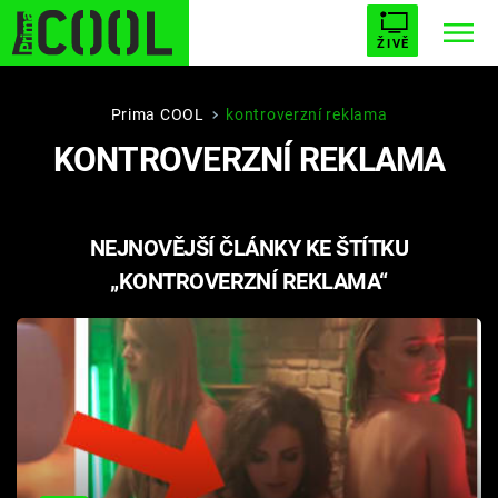
ŽIVĚ
STARHOUSE
BUFFY, PŘEMOŽITELKA UPÍRŮ
Trendy:
Prima COOL
kontroverzní reklama
KONTROVERZNÍ REKLAMA
ESCAPE
PLNEJ KOTEL
AVENGERS 5
NEJNOVĚJŠÍ ČLÁNKY KE ŠTÍTKU
„KONTROVERZNÍ REKLAMA“
Témata
Filmy
Seriály
Hry