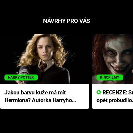
NÁVRHY PRO VÁS
HARRY POTTER
KINOFILMY
Jakou barvu kůže má mít
RECENZE: Smrtelné zlo se
Hermiona? Autorka Harryho
opět probudilo
Pottera přišla s ráznou
přichází s neo
odpovědí
hororovou nab