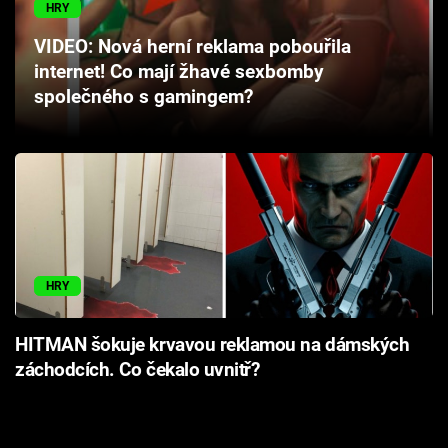
HRY
Cool Esport
VIDEO: Nová herní reklama pobouřila
Pořady
internet! Co mají žhavé sexbomby
společného s gamingem?
TV Program
Sledujte prima+
Přihlášení
HRY
Sledujte nás
HITMAN šokuje krvavou reklamou na dámských
záchodcích. Co čekalo uvnitř?