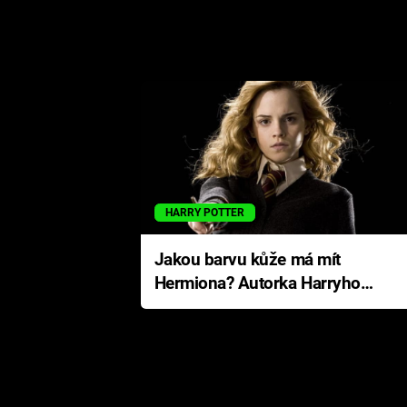
HARRY POTTER
Jakou barvu kůže má mít
Hermiona? Autorka Harryho
Pottera přišla s ráznou
odpovědí