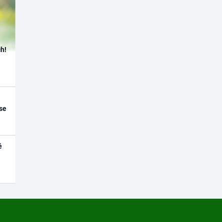
h!
se
é