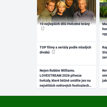
10 nejlepších dílů Hvězdné brány
Ma
hum
vy
TOP filmy a seriály podle mladých
Rap
diváků
Slo
ze
Nejen Robbie Williams.
No
LOVESTREAM 2026 přiveze
ním
hvězdy, které běžně uvidíte jen na
ja
největších světových festivalech