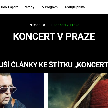
Cool Esport
Pořady
TV Program
Sledujte prima+
Prima COOL
koncert v Praze
Hry
Zábava
KONCERT V PRAZE
MAFIA
ZÁBAVN
GALERI
GTA 6
NEJLEP
ŠÍ ČLÁNKY KE ŠTÍTKU „KONCERT
KINGDOM
KOMEDI
COME:
DELIVERANCE
CHUCK
NORRIS
ESPORT
DEADP