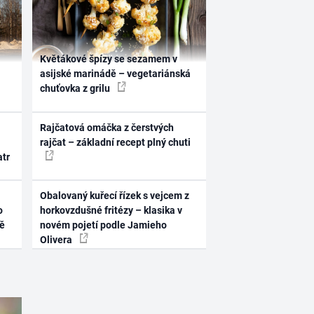
Květákové špízy se sezamem v
asijské marinádě – vegetariánská
chuťovka z grilu
Rajčatová omáčka z čerstvých
rajčat – základní recept plný chuti
atr
Obalovaný kuřecí řízek s vejcem z
o
horkovzdušné fritézy – klasika v
ně
novém pojetí podle Jamieho
Olivera