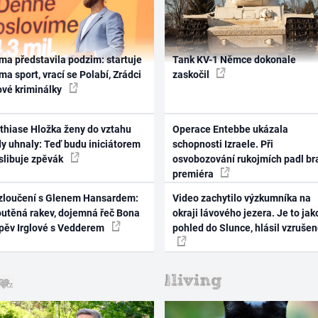
ma představila podzim: startuje
Tank KV-1 Němce dokonale
ma sport, vrací se Polabí, Zrádci
zaskočil
ové kriminálky
thiase Hložka ženy do vztahu
Operace Entebbe ukázala
dy uhnaly: Teď budu iniciátorem
schopnosti Izraele. Při
 slibuje zpěvák
osvobozování rukojmích padl br
premiéra
zloučení s Glenem Hansardem:
Video zachytilo výzkumníka na
outěná rakev, dojemná řeč Bona
okraji lávového jezera. Je to jak
zpěv Irglové s Vedderem
pohled do Slunce, hlásil vzruše