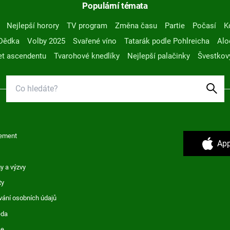
Populární témata
Nejlepší horory
TV program
Změna času
Partie
Počasí
K
Dědka
Volby 2025
Svařené víno
Tatarák podle Pohlreicha
Alo
t ascendentu
Tvarohové knedlíky
Nejlepší palačinky
Švestkov
ement
App
y a výzvy
ty
vání osobních údajů
ěda
ce