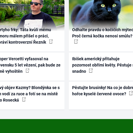
rtyho frky: Táta kvůli mému
Odhalte pravdu o kočičích mýtec
oru málem přišel o práci,
Proč černá kočka nenosí smůlu?
práví kontroverzní Řezník
per Vercetti vyfasoval na
Ibišek americký přitahuje
vensku 5 let vězení, pak bude ze
pozornost obřími květy. Pěstuje 
mě vyhoštěn
snadno
vý objev Kazmy? Blondýnka se s
Pěstujte brusinky! Na co je dobr
 vodí za ruce a fotí se na místě
hořce kyselé červené ovoce?
ko Rosecká