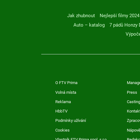
Jak zhubnout
Nejlepší filmy 2024
Auto – katalog
7 pádů Honzy 
Výpoče
O FTV Prima
Manag
Volná místa
Press
Reklama
Casting
HbbTV
Kontak
Podmínky užívání
Zpraco
Cookies
Nápov
Vlastník FTV Prima spol. s r.o.
Redak