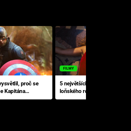
FILMY
ysvětlil, proč se
5 největších propadáků
le Kapitána
loňského roku: Disney na
jediné katastrofě prodělal 200
milionů dolarů