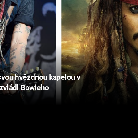
svou hvězdnou kapelou v
 zvládl Bowieho