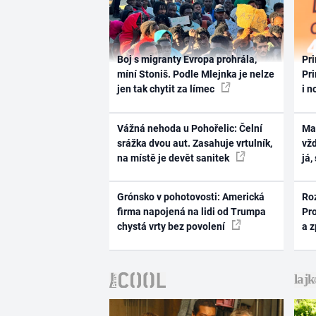
Boj s migranty Evropa prohrála,
Pri
míní Stoniš. Podle Mlejnka je nelze
Pri
jen tak chytit za límec
i n
Vážná nehoda u Pohořelic: Čelní
Ma
srážka dvou aut. Zasahuje vrtulník,
vž
na místě je devět sanitek
já,
Grónsko v pohotovosti: Americká
Ro
firma napojená na lidi od Trumpa
Pr
chystá vrty bez povolení
a 