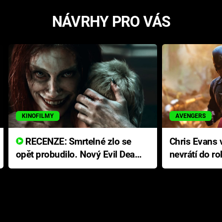
NÁVRHY PRO VÁS
KINOFILMY
AVENGERS
RECENZE: Smrtelné zlo se
Chris Evans v
opět probudilo. Nový Evil Dead
nevrátí do ro
přichází s neodolatelnou
Ameriky
hororovou nabídkou