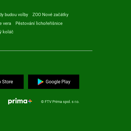
dy budou volby
ZOO Nové začátky
e vera
Pěstování lichořeřišnice
ý koláč
 Store
Google Play
© FTV Prima spol. s r.o.