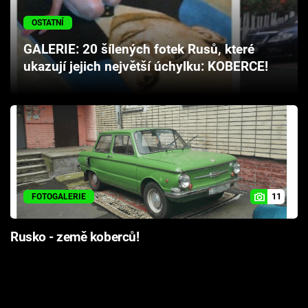
Cool Esport
OSTATNÍ
Pořady
GALERIE: 20 šílených fotek Rusů, které
ukazují jejich největší úchylku: KOBERCE!
TV Program
Sledujte prima+
Přihlášení
11
FOTOGALERIE
Sledujte nás
Rusko - země koberců!