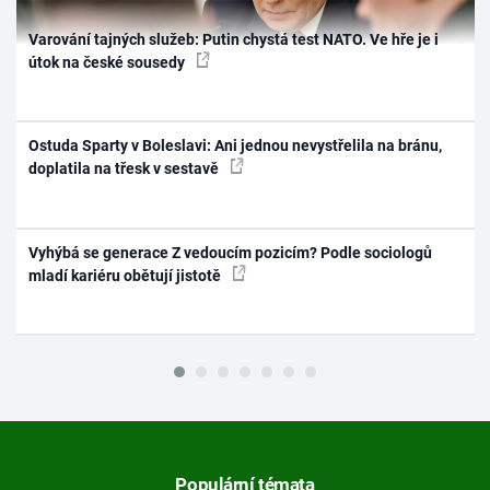
Varování tajných služeb: Putin chystá test NATO. Ve hře je i
útok na české sousedy
Ostuda Sparty v Boleslavi: Ani jednou nevystřelila na bránu,
doplatila na třesk v sestavě
Vyhýbá se generace Z vedoucím pozicím? Podle sociologů
mladí kariéru obětují jistotě
Populární témata