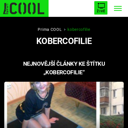
ŽIVĚ
STARHOUSE
BUFFY, PŘEMOŽITELKA UPÍRŮ
Trendy:
Prima COOL
kobercofilie
KOBERCOFILIE
ESCAPE
PLNEJ KOTEL
AVENGERS 5
NEJNOVĚJŠÍ ČLÁNKY KE ŠTÍTKU
„KOBERCOFILIE“
Témata
Filmy
Seriály
Hry