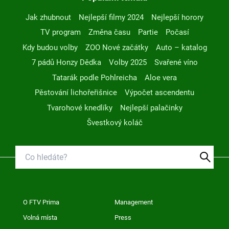
Jak zhubnout
Nejlepší filmy 2024
Nejlepší horory
TV program
Změna času
Partie
Počasí
Kdy budou volby
ZOO Nové začátky
Auto – katalog
7 pádů Honzy Dědka
Volby 2025
Svařené víno
Tatarák podle Pohlreicha
Aloe vera
Pěstování lichořeřišnice
Výpočet ascendentu
Tvarohové knedlíky
Nejlepší palačinky
Švestkový koláč
O FTV Prima
Management
Volná místa
Press