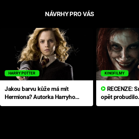
NÁVRHY PRO VÁS
HARRY POTTER
KINOFILMY
Jakou barvu kůže má mít
RECENZE: Smrtelné zlo se
Hermiona? Autorka Harryho
opět probudilo
Pottera přišla s ráznou
přichází s neo
odpovědí
hororovou nab