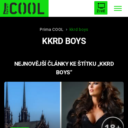
ŽIVĚ
STARHOUSE
BUFFY, PŘEMOŽITELKA UPÍRŮ
Trendy:
Prima COOL
kkrd boys
KKRD BOYS
ESCAPE
PLNEJ KOTEL
AVENGERS 5
NEJNOVĚJŠÍ ČLÁNKY KE ŠTÍTKU „KKRD
BOYS“
Témata
Filmy
Seriály
Hry