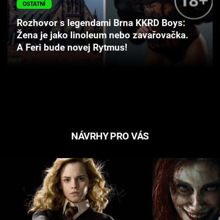
OSTATNÍ
Cool Esport
Rozhovor s legendami Brna KKRD Boys:
Pořady
Žena je jako linoleum nebo zavařovačka.
A Feri bude novej Rytmus!
TV Program
Sledujte prima+
Přihlášení
NÁVRHY PRO VÁS
Sledujte nás