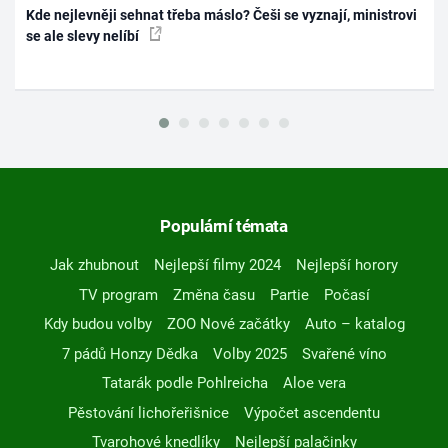
Kde nejlevněji sehnat třeba máslo? Češi se vyznají, ministrovi
se ale slevy nelíbí
Populární témata
Jak zhubnout
Nejlepší filmy 2024
Nejlepší horory
TV program
Změna času
Partie
Počasí
Kdy budou volby
ZOO Nové začátky
Auto – katalog
7 pádů Honzy Dědka
Volby 2025
Svařené víno
Tatarák podle Pohlreicha
Aloe vera
Pěstování lichořeřišnice
Výpočet ascendentu
Tvarohové knedlíky
Nejlepší palačinky