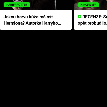
HARRY POTTER
KINOFILMY
Jakou barvu kůže má mít
RECENZE: Smrtelné zlo se
Hermiona? Autorka Harryho
opět probudilo
Pottera přišla s ráznou
přichází s neo
odpovědí
hororovou nab