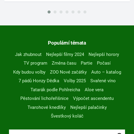
Populární témata
Jak zhubnout
Nejlepší filmy 2024
Nejlepší horory
TV program
Změna času
Partie
Počasí
Kdy budou volby
ZOO Nové začátky
Auto – katalog
7 pádů Honzy Dědka
Volby 2025
Svařené víno
Tatarák podle Pohlreicha
Aloe vera
Pěstování lichořeřišnice
Výpočet ascendentu
Tvarohové knedlíky
Nejlepší palačinky
Švestkový koláč