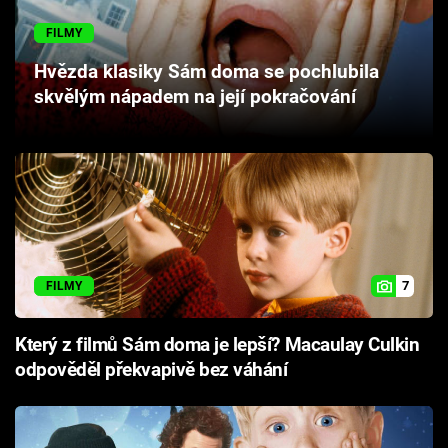
Cool Esport
FILMY
Pořady
Hvězda klasiky Sám doma se pochlubila
skvělým nápadem na její pokračování
TV Program
Sledujte prima+
Přihlášení
7
FILMY
Sledujte nás
Který z filmů Sám doma je lepší? Macaulay Culkin
odpověděl překvapivě bez váhání