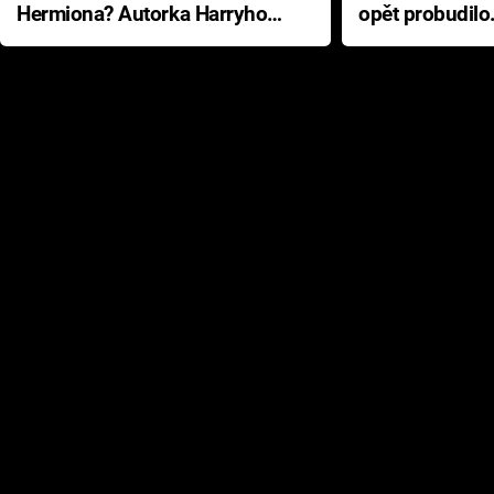
Hermiona? Autorka Harryho
opět probudilo
Pottera přišla s ráznou
přichází s neo
odpovědí
hororovou nab