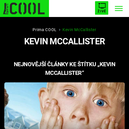
ŽIVĚ
STARHOUSE
BUFFY, PŘEMOŽITELKA UPÍRŮ
Trendy:
Prima COOL
Kevin McCallister
KEVIN MCCALLISTER
ESCAPE
PLNEJ KOTEL
AVENGERS 5
NEJNOVĚJŠÍ ČLÁNKY KE ŠTÍTKU „KEVIN
MCCALLISTER“
Témata
Filmy
Seriály
Hry