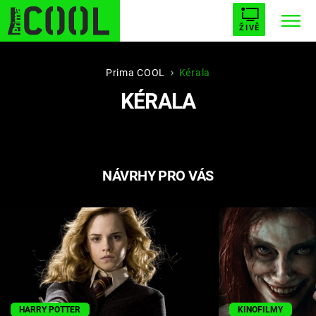
ŽIVĚ
STARHOUSE
BUFFY, PŘEMOŽITELKA UPÍRŮ
Trendy:
Prima COOL
Kérala
KÉRALA
ESCAPE
PLNEJ KOTEL
AVENGERS 5
NÁVRHY PRO VÁS
Témata
Filmy
Seriály
Hry
HARRY POTTER
KINOFILMY