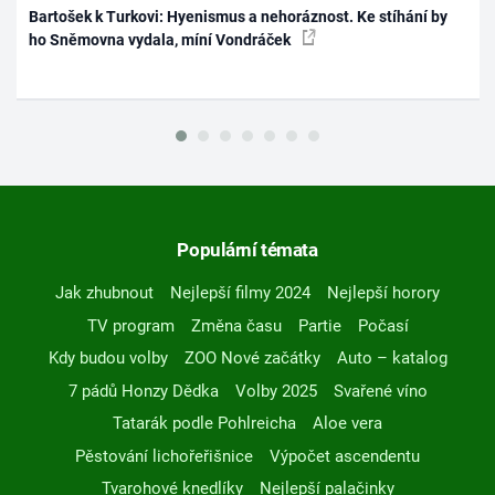
Bartošek k Turkovi: Hyenismus a nehoráznost. Ke stíhání by
ho Sněmovna vydala, míní Vondráček
Populární témata
Jak zhubnout
Nejlepší filmy 2024
Nejlepší horory
TV program
Změna času
Partie
Počasí
Kdy budou volby
ZOO Nové začátky
Auto – katalog
7 pádů Honzy Dědka
Volby 2025
Svařené víno
Tatarák podle Pohlreicha
Aloe vera
Pěstování lichořeřišnice
Výpočet ascendentu
Tvarohové knedlíky
Nejlepší palačinky