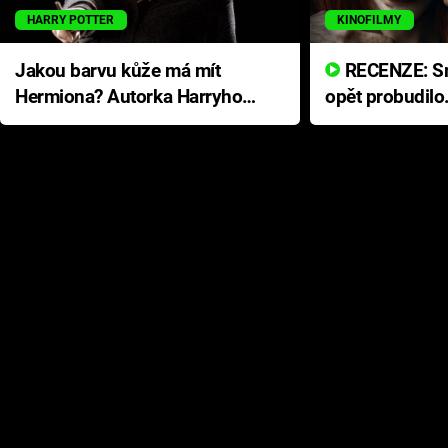
HARRY POTTER
KINOFILMY
Jakou barvu kůže má mít
RECENZE: Smrtelné zlo se
Hermiona? Autorka Harryho
opět probudilo
Pottera přišla s ráznou
přichází s neo
odpovědí
hororovou nab