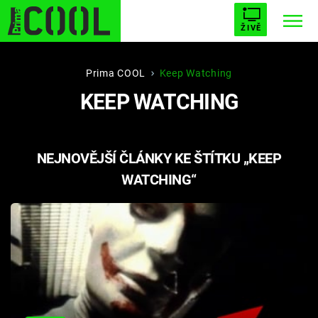
ŽIVĚ
STARHOUSE
BUFFY, PŘEMOŽITELKA UPÍRŮ
Trendy:
Prima COOL
Keep Watching
KEEP WATCHING
ESCAPE
PLNEJ KOTEL
AVENGERS 5
NEJNOVĚJŠÍ ČLÁNKY KE ŠTÍTKU „KEEP
WATCHING“
Témata
Filmy
Seriály
Hry