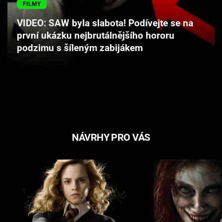
FILMY
Cool Esport
VIDEO: SAW byla slabota! Podívejte se na
Pořady
první ukázku nejbrutálnějšího hororu
podzimu s šíleným zabijákem
TV Program
Sledujte prima+
Přihlášení
NÁVRHY PRO VÁS
Sledujte nás