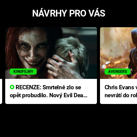
NÁVRHY PRO VÁS
KINOFILMY
AVENGERS
RECENZE: Smrtelné zlo se
Chris Evans v
opět probudilo. Nový Evil Dead
nevrátí do ro
přichází s neodolatelnou
Ameriky
hororovou nabídkou