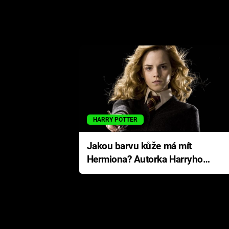
HARRY POTTER
Jakou barvu kůže má mít
Hermiona? Autorka Harryho
Pottera přišla s ráznou
odpovědí