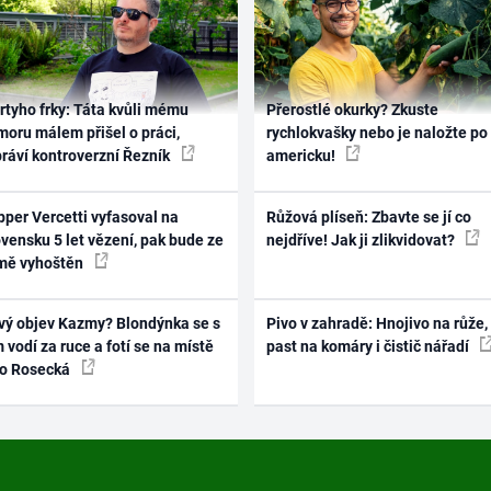
rtyho frky: Táta kvůli mému
Přerostlé okurky? Zkuste
oru málem přišel o práci,
rychlokvašky nebo je naložte po
práví kontroverzní Řezník
americku!
per Vercetti vyfasoval na
Růžová plíseň: Zbavte se jí co
vensku 5 let vězení, pak bude ze
nejdříve! Jak ji zlikvidovat?
mě vyhoštěn
vý objev Kazmy? Blondýnka se s
Pivo v zahradě: Hnojivo na růže,
 vodí za ruce a fotí se na místě
past na komáry i čistič nářadí
ko Rosecká