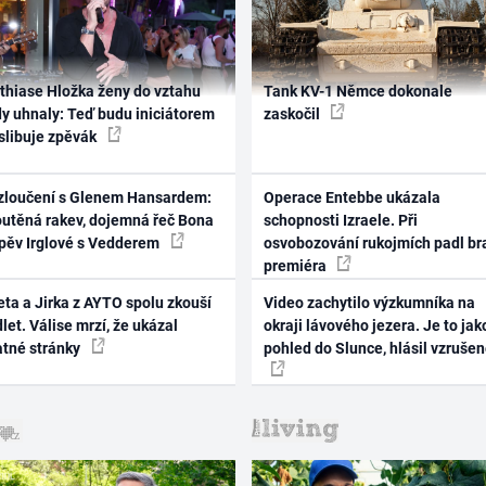
thiase Hložka ženy do vztahu
Tank KV-1 Němce dokonale
dy uhnaly: Teď budu iniciátorem
zaskočil
 slibuje zpěvák
zloučení s Glenem Hansardem:
Operace Entebbe ukázala
outěná rakev, dojemná řeč Bona
schopnosti Izraele. Při
zpěv Irglové s Vedderem
osvobozování rukojmích padl br
premiéra
ta a Jirka z AYTO spolu zkouší
Video zachytilo výzkumníka na
let. Válise mrzí, že ukázal
okraji lávového jezera. Je to jak
atné stránky
pohled do Slunce, hlásil vzruše