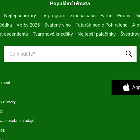
Populární témata
Nejlepší horory
TV program
Změna času
Partie
Počasí
K
Dědka
Volby 2025
Svařené víno
Tatarák podle Pohlreicha
Alo
t ascendentu
Tvarohové knedlíky
Nejlepší palačinky
Švestkov
ement
App
y a výzvy
ty
vání osobních údajů
ěda
ce