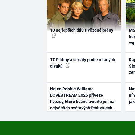
10 nejlepších dílů Hvězdné brány
Ma
hum
vy
TOP filmy a seriály podle mladých
Rap
diváků
Slo
ze
Nejen Robbie Williams.
No
LOVESTREAM 2026 přiveze
ním
hvězdy, které běžně uvidíte jen na
ja
největších světových festivalech