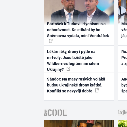
Bartošek k Turkovi: Hyenismus a
Ma
nehoráznost. Ke stíhání by ho
vž
Sněmovna vydala, míní Vondráček
já,
Lékárničky, drony i pytle na
Ro
mrtvoly: Jsou tržiště jako
Pr
Wildberries legitimním cílem
a 
Ukrajiny?
Šándor: Na masy ruských vojáků
Ane
budou ukrajinské drony krátké.
byd
Konflikt se nevyvíjí dobře
šp