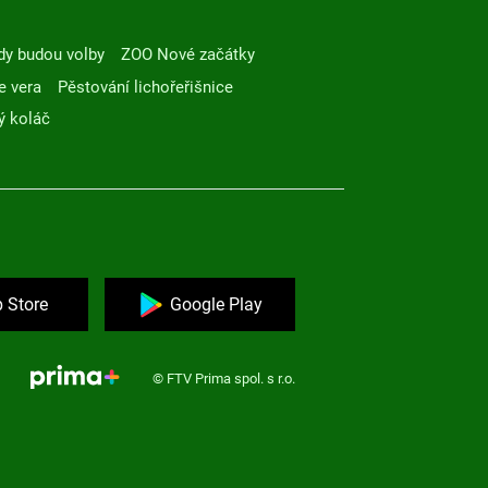
dy budou volby
ZOO Nové začátky
e vera
Pěstování lichořeřišnice
ý koláč
 Store
Google Play
© FTV Prima spol. s r.o.