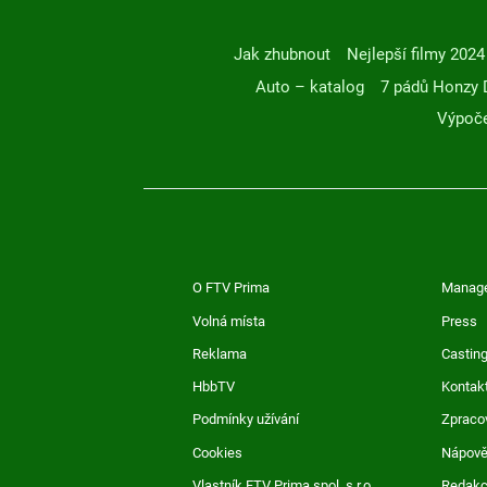
Jak zhubnout
Nejlepší filmy 2024
Auto – katalog
7 pádů Honzy 
Výpoče
O FTV Prima
Manag
Volná místa
Press
Reklama
Casting
HbbTV
Kontak
Podmínky užívání
Zpraco
Cookies
Nápov
Vlastník FTV Prima spol. s r.o.
Redak