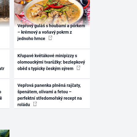
Vepřový guláš s houbami a pórkem
– krémový a voňavý pokrm z
jednoho hrnce
Křupavé květákové minipizzy s
olomouckými tvarůžky: bezlepkový
atr
oběd s typicky českým sýrem
Vepřová panenka plněná rajčaty,
o
špenátem, olivami a fetou –
ně
perfektní středomořský recept na
roládu