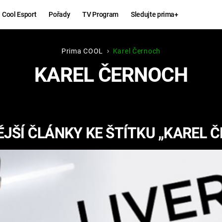
Cool Esport
Pořady
TV Program
Sledujte prima+
Prima COOL
Karel Černoch
Hry
Zábava
KAREL ČERNOCH
MAFIA
ZÁBAVN
GALERI
GTA 6
NEJLEP
JŠÍ ČLÁNKY KE ŠTÍTKU „KAREL 
KINGDOM
KOMEDI
COME:
DELIVERANCE
CHUCK
NORRIS
ESPORT
DEADP