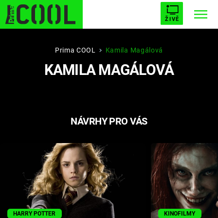
ŽIVĚ
STARHOUSE
BUFFY, PŘEMOŽITELKA UPÍRŮ
Trendy:
Prima COOL
Kamila Magálová
KAMILA MAGÁLOVÁ
ESCAPE
PLNEJ KOTEL
AVENGERS 5
NÁVRHY PRO VÁS
Témata
Filmy
Seriály
Hry
HARRY POTTER
KINOFILMY