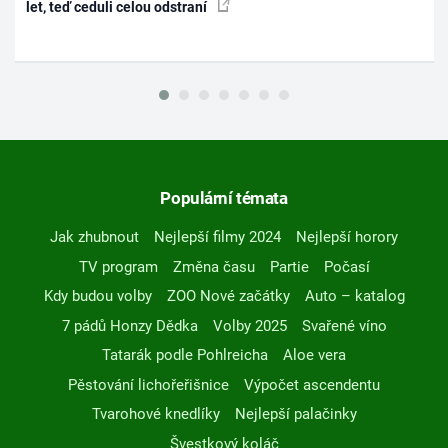
let, teď ceduli celou odstraní
Populární témata
Jak zhubnout
Nejlepší filmy 2024
Nejlepší horory
TV program
Změna času
Partie
Počasí
Kdy budou volby
ZOO Nové začátky
Auto – katalog
7 pádů Honzy Dědka
Volby 2025
Svařené víno
Tatarák podle Pohlreicha
Aloe vera
Pěstování lichořeřišnice
Výpočet ascendentu
Tvarohové knedlíky
Nejlepší palačinky
Švestkový koláč