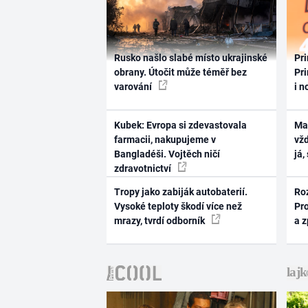
Rusko našlo slabé místo ukrajinské
Pri
obrany. Útočit může téměř bez
Pri
varování
i n
Kubek: Evropa si zdevastovala
Ma
farmacii, nakupujeme v
vž
Bangladéši. Vojtěch ničí
já,
zdravotnictví
Tropy jako zabiják autobaterií.
Ro
Vysoké teploty škodí více než
Pr
mrazy, tvrdí odborník
a 