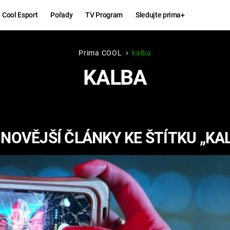
Cool Esport
Pořady
TV Program
Sledujte prima+
Prima COOL
kalba
Hry
Zábava
KALBA
MAFIA
ZÁBAVN
GALERI
GTA 6
NEJLEP
NOVĚJŠÍ ČLÁNKY KE ŠTÍTKU „KA
KINGDOM
KOMEDI
COME:
DELIVERANCE
CHUCK
NORRIS
ESPORT
DEADP