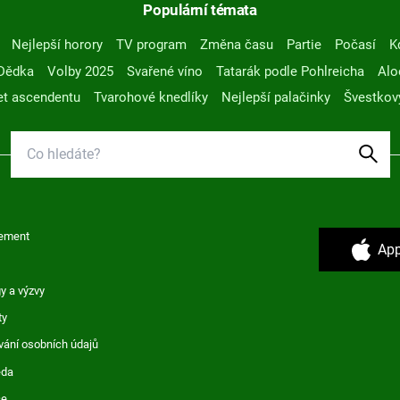
Populární témata
Nejlepší horory
TV program
Změna času
Partie
Počasí
K
Dědka
Volby 2025
Svařené víno
Tatarák podle Pohlreicha
Alo
t ascendentu
Tvarohové knedlíky
Nejlepší palačinky
Švestkov
ement
App
y a výzvy
ty
vání osobních údajů
ěda
ce