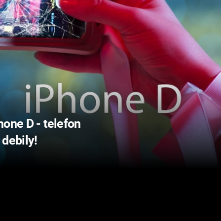
hone D - telefon
 debily!