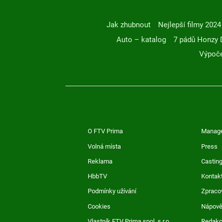
Jak zhubnout
Nejlepší filmy 2024
Auto – katalog
7 pádů Honzy 
Výpoče
O FTV Prima
Manag
Volná místa
Press
Reklama
Casting
HbbTV
Kontak
Podmínky užívání
Zpraco
Cookies
Nápov
Vlastník FTV Prima spol. s r.o.
Redak