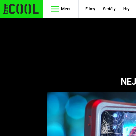
Menu
Filmy
Seriály
Hry
Seriály
Filmy
SIMPSONOVI
STAR WARS
HVĚZDNÁ
AVENGERS
BRÁNA
NEJ
RYCHLE A
TEORIE
ZBĚSILE 10
VELKÉHO
PREDÁTOR
TŘESKU
FUTURAMA