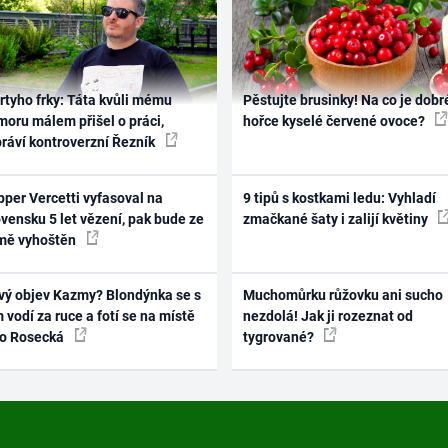
rtyho frky: Táta kvůli mému
Pěstujte brusinky! Na co je dobr
oru málem přišel o práci,
hořce kyselé červené ovoce?
práví kontroverzní Řezník
per Vercetti vyfasoval na
9 tipů s kostkami ledu: Vyhladí
vensku 5 let vězení, pak bude ze
zmačkané šaty i zalijí květiny
mě vyhoštěn
vý objev Kazmy? Blondýnka se s
Muchomůrku růžovku ani sucho
 vodí za ruce a fotí se na místě
nezdolá! Jak ji rozeznat od
ko Rosecká
tygrované?