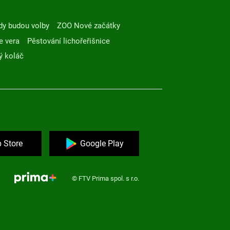
dy budou volby
ZOO Nové začátky
e vera
Pěstování lichořeřišnice
ý koláč
 Store
Google Play
© FTV Prima spol. s r.o.