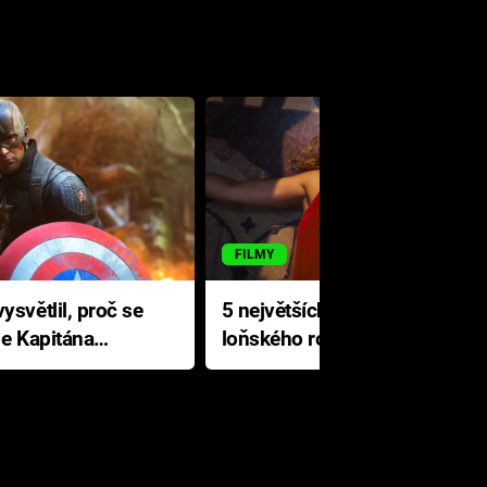
FILMY
ysvětlil, proč se
5 největších propadáků
le Kapitána
loňského roku: Disney na
jediné katastrofě prodělal 200
milionů dolarů