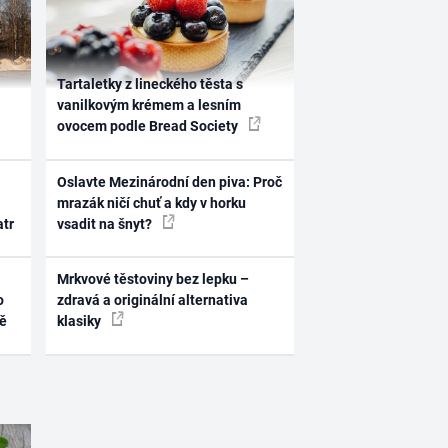
Tartaletky z lineckého těsta s
vanilkovým krémem a lesním
ovocem podle Bread Society
Oslavte Mezinárodní den piva: Proč
mrazák ničí chuť a kdy v horku
atr
vsadit na šnyt?
Mrkvové těstoviny bez lepku –
o
zdravá a originální alternativa
ně
klasiky