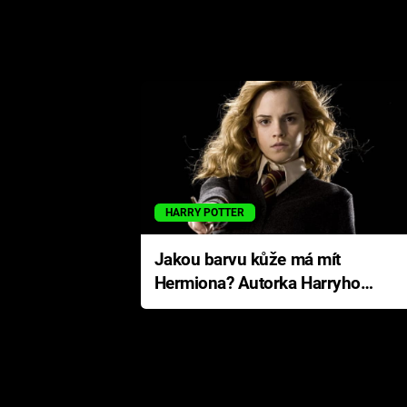
HARRY POTTER
Jakou barvu kůže má mít
Hermiona? Autorka Harryho
Pottera přišla s ráznou
odpovědí