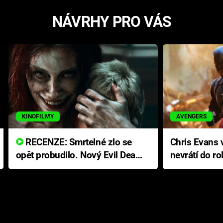
NÁVRHY PRO VÁS
KINOFILMY
AVENGERS
RECENZE: Smrtelné zlo se
Chris Evans v
opět probudilo. Nový Evil Dead
nevrátí do ro
přichází s neodolatelnou
Ameriky
hororovou nabídkou