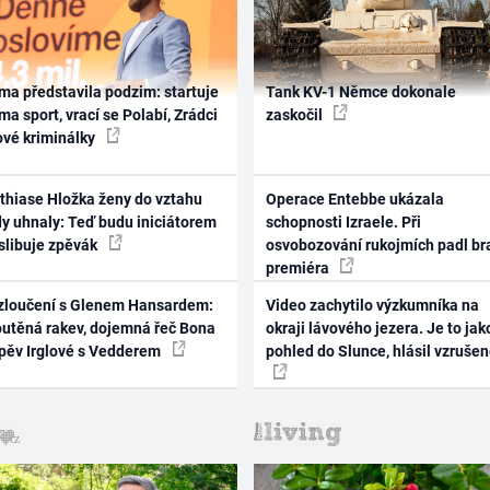
ma představila podzim: startuje
Tank KV-1 Němce dokonale
ma sport, vrací se Polabí, Zrádci
zaskočil
ové kriminálky
thiase Hložka ženy do vztahu
Operace Entebbe ukázala
dy uhnaly: Teď budu iniciátorem
schopnosti Izraele. Při
 slibuje zpěvák
osvobozování rukojmích padl br
premiéra
zloučení s Glenem Hansardem:
Video zachytilo výzkumníka na
outěná rakev, dojemná řeč Bona
okraji lávového jezera. Je to jak
zpěv Irglové s Vedderem
pohled do Slunce, hlásil vzruše