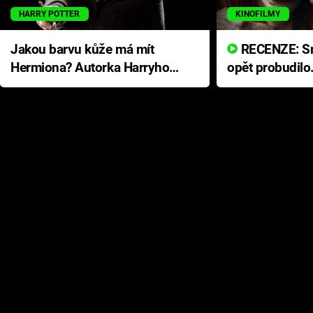
HARRY POTTER
KINOFILMY
Jakou barvu kůže má mít
RECENZE: Smrtelné zlo se
Hermiona? Autorka Harryho
opět probudilo
Pottera přišla s ráznou
přichází s neo
odpovědí
hororovou nab