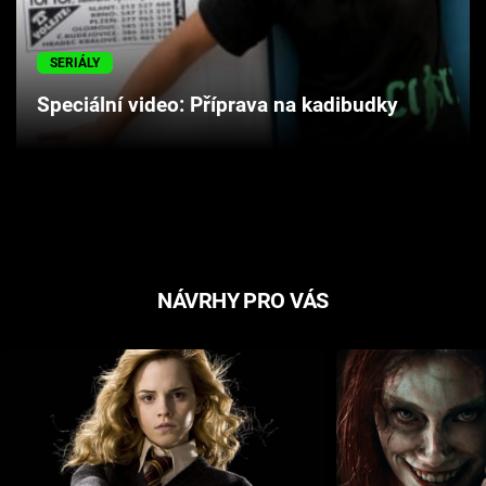
Cool Esport
SERIÁLY
Pořady
Speciální video: Příprava na kadibudky
TV Program
Sledujte prima+
Přihlášení
NÁVRHY PRO VÁS
Sledujte nás