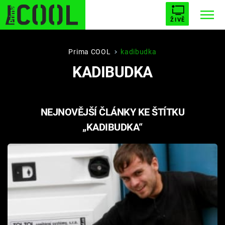
ŽIVĚ
STARHOUSE
BUFFY, PŘEMOŽITELKA UPÍRŮ
Trendy:
Prima COOL
kadibudka
KADIBUDKA
ESCAPE
PLNEJ KOTEL
AVENGERS 5
NEJNOVĚJŠÍ ČLÁNKY KE ŠTÍTKU
„KADIBUDKA“
Témata
Filmy
Seriály
Hry