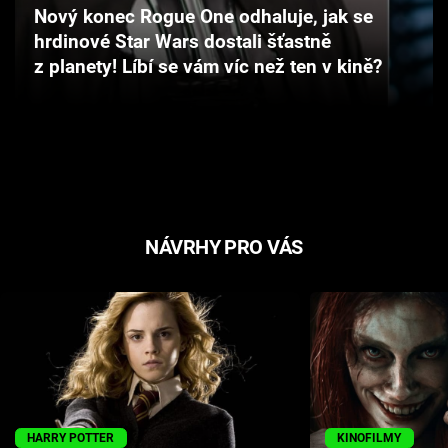
Nový konec Rogue One odhaluje, jak se
Cool Esport
hrdinové Star Wars dostali šťastně
z planety! Líbí se vám víc než ten v kině?
Pořady
TV Program
Sledujte prima+
Přihlášení
NÁVRHY PRO VÁS
Sledujte nás
HARRY POTTER
KINOFILMY