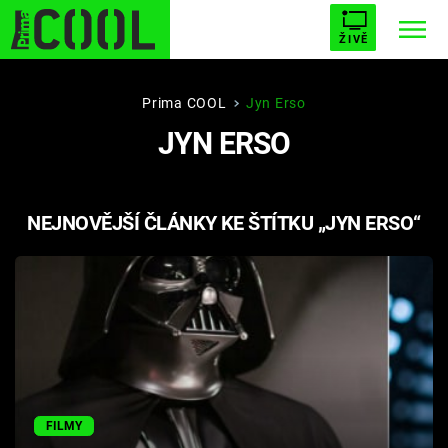
ŽIVĚ
STARHOUSE
BUFFY, PŘEMOŽITELKA UPÍRŮ
Trendy:
Prima COOL
Jyn Erso
JYN ERSO
ESCAPE
PLNEJ KOTEL
AVENGERS 5
NEJNOVĚJŠÍ ČLÁNKY KE ŠTÍTKU „JYN ERSO“
Témata
Filmy
Seriály
Hry
FILMY