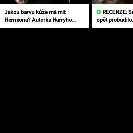
Jakou barvu kůže má mít
RECENZE: Smrtelné zlo se
Hermiona? Autorka Harryho
opět probudilo
Pottera přišla s ráznou
přichází s neo
odpovědí
hororovou nab