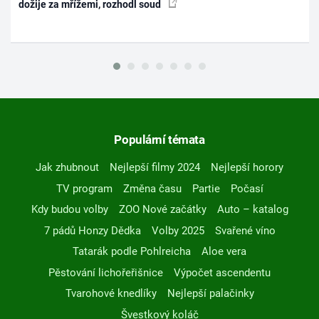
dožije za mřížemi, rozhodl soud
Populární témata
Jak zhubnout
Nejlepší filmy 2024
Nejlepší horory
TV program
Změna času
Partie
Počasí
Kdy budou volby
ZOO Nové začátky
Auto – katalog
7 pádů Honzy Dědka
Volby 2025
Svařené víno
Tatarák podle Pohlreicha
Aloe vera
Pěstování lichořeřišnice
Výpočet ascendentu
Tvarohové knedlíky
Nejlepší palačinky
Švestkový koláč