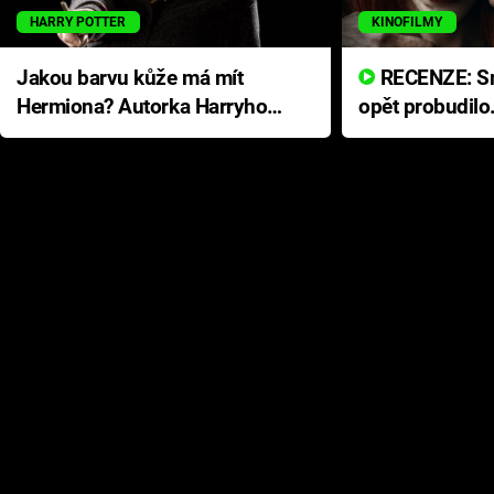
HARRY POTTER
KINOFILMY
Jakou barvu kůže má mít
RECENZE: Smrtelné zlo se
Hermiona? Autorka Harryho
opět probudilo
Pottera přišla s ráznou
přichází s neo
odpovědí
hororovou nab