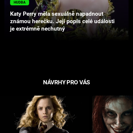
HUDBA
Cool Esport
Katy Perry měla sexuálně napadnout
Pořady
známou herečku. Její popis celé události
je extrémně nechutný
TV Program
Sledujte prima+
Přihlášení
NÁVRHY PRO VÁS
Sledujte nás