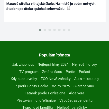
Masová střelba v thajské škole: Na místě je sedm mrtvých.
Student po útoku spáchal sebevraždu
Populární témata
Jak zhubnout
Nejlepší filmy 2024
Nejlepší horory
TV program
Změna času
Partie
Počasí
Kdy budou volby
ZOO Nové začátky
Auto – katalog
7 pádů Honzy Dědka
Volby 2025
Svařené víno
Tatarák podle Pohlreicha
Aloe vera
Pěstování lichořeřišnice
Výpočet ascendentu
Tvarohové knedlíky
Nejlepší palačinky