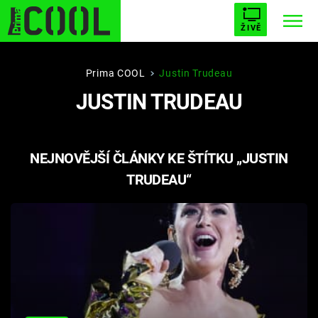
ŽIVĚ
STARHOUSE
BUFFY, PŘEMOŽITELKA UPÍRŮ
Trendy:
Prima COOL
Justin Trudeau
JUSTIN TRUDEAU
ESCAPE
PLNEJ KOTEL
AVENGERS 5
NEJNOVĚJŠÍ ČLÁNKY KE ŠTÍTKU „JUSTIN
TRUDEAU“
Témata
Filmy
Seriály
Hry