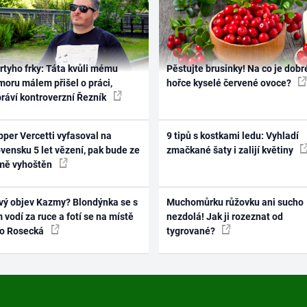
rtyho frky: Táta kvůli mému
Pěstujte brusinky! Na co je dobr
oru málem přišel o práci,
hořce kyselé červené ovoce?
práví kontroverzní Řezník
per Vercetti vyfasoval na
9 tipů s kostkami ledu: Vyhladí
vensku 5 let vězení, pak bude ze
zmačkané šaty i zalijí květiny
mě vyhoštěn
vý objev Kazmy? Blondýnka se s
Muchomůrku růžovku ani sucho
 vodí za ruce a fotí se na místě
nezdolá! Jak ji rozeznat od
ko Rosecká
tygrované?