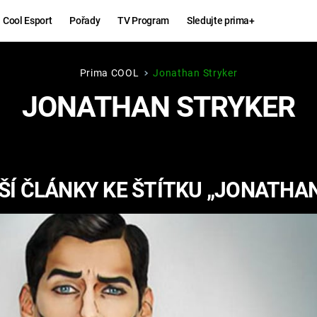
Cool Esport
Pořady
TV Program
Sledujte prima+
Prima COOL
Jonathan Stryker
Hry
Zábava
JONATHAN STRYKER
MAFIA
ZÁBAVN
GALERI
GTA 6
NEJLEP
Í ČLÁNKY KE ŠTÍTKU „JONATHA
KINGDOM
KOMEDI
COME:
DELIVERANCE
CHUCK
NORRIS
ESPORT
DEADP