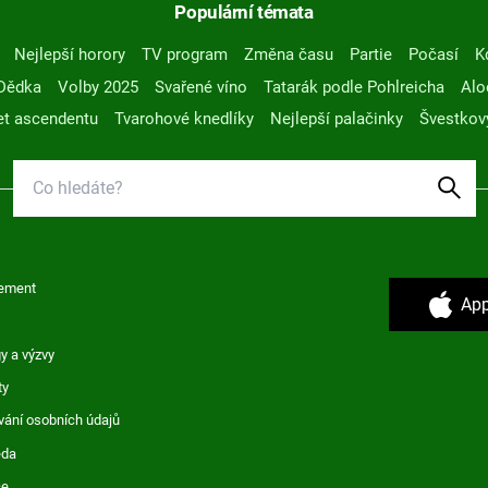
Populární témata
Nejlepší horory
TV program
Změna času
Partie
Počasí
K
Dědka
Volby 2025
Svařené víno
Tatarák podle Pohlreicha
Alo
t ascendentu
Tvarohové knedlíky
Nejlepší palačinky
Švestkov
ement
App
y a výzvy
ty
vání osobních údajů
ěda
ce