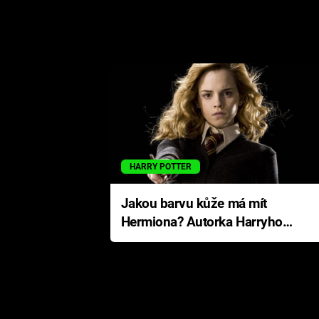
HARRY POTTER
Jakou barvu kůže má mít
Hermiona? Autorka Harryho
Pottera přišla s ráznou
odpovědí