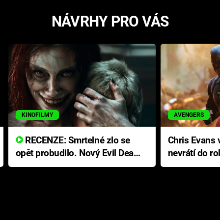
NÁVRHY PRO VÁS
KINOFILMY
AVENGERS
RECENZE: Smrtelné zlo se
Chris Evans v
opět probudilo. Nový Evil Dead
nevrátí do ro
přichází s neodolatelnou
Ameriky
hororovou nabídkou