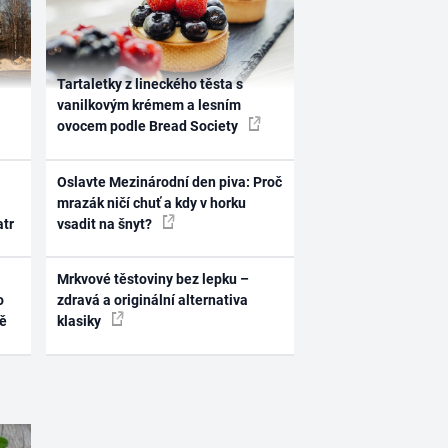
Tartaletky z lineckého těsta s
vanilkovým krémem a lesním
ovocem podle Bread Society
Oslavte Mezinárodní den piva: Proč
mrazák ničí chuť a kdy v horku
atr
vsadit na šnyt?
Mrkvové těstoviny bez lepku –
o
zdravá a originální alternativa
ně
klasiky