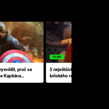
FILMY
ysvětlil, proč se
5 největších propadáků
le Kapitána
loňského roku: Disney na
jediné katastrofě prodělal 200
milionů dolarů