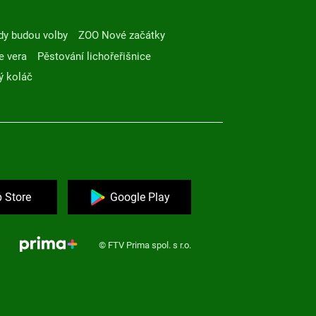
dy budou volby
ZOO Nové začátky
e vera
Pěstování lichořeřišnice
ý koláč
 Store
Google Play
© FTV Prima spol. s r.o.