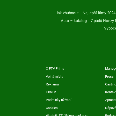
Jak zhubnout
Nejlepší filmy 2024
Auto – katalog
7 pádů Honzy 
Výpoče
O FTV Prima
Manag
Volná místa
Press
Reklama
Casting
HbbTV
Kontak
Podmínky užívání
Zpraco
Cookies
Nápov
Vlastník FTV Prima spol. s r.o.
Redak