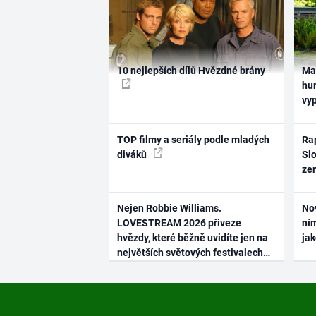
10 nejlepších dílů Hvězdné brány
Ma
hum
vy
TOP filmy a seriály podle mladých
Rap
diváků
Slo
ze
Nejen Robbie Williams.
No
LOVESTREAM 2026 přiveze
ním
hvězdy, které běžně uvidíte jen na
ja
největších světových festivalech