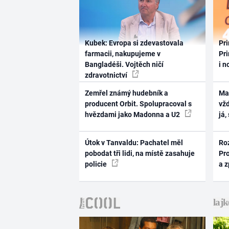
Kubek: Evropa si zdevastovala
Pri
farmacii, nakupujeme v
Pri
Bangladéši. Vojtěch ničí
i n
zdravotnictví
Zemřel známý hudebník a
Ma
producent Orbit. Spolupracoval s
vž
hvězdami jako Madonna a U2
já,
Útok v Tanvaldu: Pachatel měl
Ro
pobodat tři lidi, na místě zasahuje
Pr
policie
a 