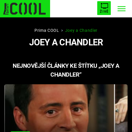
ŽIVĚ
STARHOUSE
BUFFY, PŘEMOŽITELKA UPÍRŮ
Trendy:
Prima COOL
Joey a Chandler
JOEY A CHANDLER
ESCAPE
PLNEJ KOTEL
AVENGERS 5
NEJNOVĚJŠÍ ČLÁNKY KE ŠTÍTKU „JOEY A
CHANDLER“
Témata
Filmy
Seriály
Hry