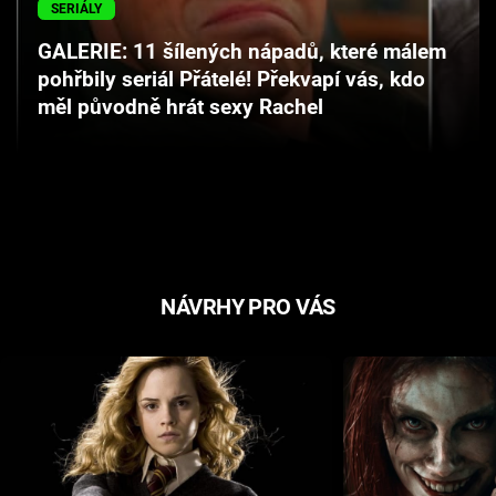
SERIÁLY
Cool Esport
GALERIE: 11 šílených nápadů, které málem
Pořady
pohřbily seriál Přátelé! Překvapí vás, kdo
měl původně hrát sexy Rachel
TV Program
Sledujte prima+
Přihlášení
NÁVRHY PRO VÁS
Sledujte nás