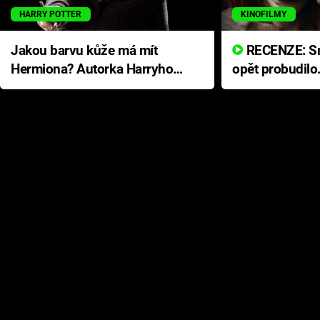
HARRY POTTER
KINOFILMY
Jakou barvu kůže má mít
RECENZE: Smrtelné zlo se
Hermiona? Autorka Harryho
opět probudilo
Pottera přišla s ráznou
přichází s neo
odpovědí
hororovou nab