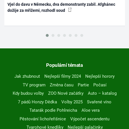
Vjel do davu v Německu, dva demonstranty zabil. Afghánec
dožije za mřížemi, rozhodl soud
Populární témata
Jak zhubnout
Nejlepší filmy 2024
Nejlepší horory
TV program
Změna času
Partie
Počasí
Kdy budou volby
ZOO Nové začátky
Auto – katalog
7 pádů Honzy Dědka
Volby 2025
Svařené víno
Tatarák podle Pohlreicha
Aloe vera
Pěstování lichořeřišnice
Výpočet ascendentu
Tvarohové knedlíky
Nejlepší palačinky